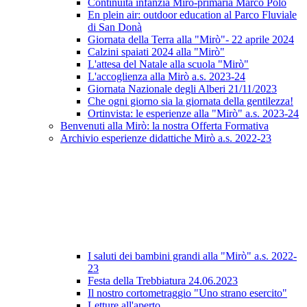
Continuità infanzia Mirò-primaria Marco Polo
En plein air: outdoor education al Parco Fluviale
di San Donà
Giornata della Terra alla "Mirò"- 22 aprile 2024
Calzini spaiati 2024 alla "Mirò"
L'attesa del Natale alla scuola "Mirò"
L'accoglienza alla Mirò a.s. 2023-24
Giornata Nazionale degli Alberi 21/11/2023
Che ogni giorno sia la giornata della gentilezza!
Ortinvista: le esperienze alla "Mirò" a.s. 2023-24
Benvenuti alla Mirò: la nostra Offerta Formativa
Archivio esperienze didattiche Mirò a.s. 2022-23
I saluti dei bambini grandi alla "Mirò" a.s. 2022-
23
Festa della Trebbiatura 24.06.2023
Il nostro cortometraggio "Uno strano esercito"
Letture all'aperto