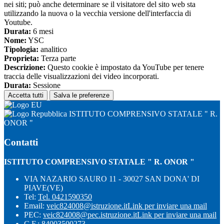
nei siti; può anche determinare se il visitatore del sito web sta
utilizzando la nuova o la vecchia versione dell'interfaccia di
Youtube.
Durata:
6 mesi
Nome:
YSC
Tipologia:
analitico
Proprieta:
Terza parte
Descrizione:
Questo cookie è impostato da YouTube per tenere
traccia delle visualizzazioni dei video incorporati.
Durata:
Sessione
Accetta tutti
Salva le preferenze
ISTITUTO COMPRENSIVO STATALE " R.
ONOR "
Contatti
ISTITUTO COMPRENSIVO STATALE " R. ONOR "
VIA NAZARIO SAURO 11 - 30027 SAN DONA' DI
PIAVE(VE)
Tel:
Tel. 0421590350
Email:
veic824008@istruzione.it
Link per inviare una mail
PEC:
veic824008@pec.istruzione.it
Link per inviare una mail
C.F.: 84003500273