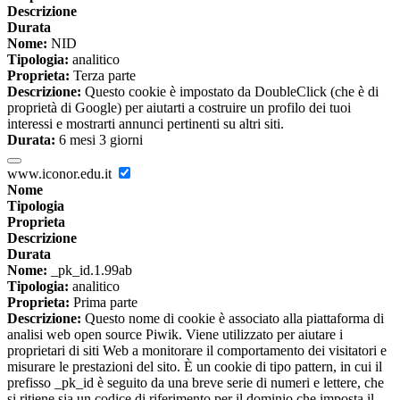
Descrizione
Durata
Nome:
NID
Tipologia:
analitico
Proprieta:
Terza parte
Descrizione:
Questo cookie è impostato da DoubleClick (che è di
proprietà di Google) per aiutarti a costruire un profilo dei tuoi
interessi e mostrarti annunci pertinenti su altri siti.
Durata:
6 mesi 3 giorni
www.iconor.edu.it
Nome
Tipologia
Proprieta
Descrizione
Durata
Nome:
_pk_id.1.99ab
Tipologia:
analitico
Proprieta:
Prima parte
Descrizione:
Questo nome di cookie è associato alla piattaforma di
analisi web open source Piwik. Viene utilizzato per aiutare i
proprietari di siti Web a monitorare il comportamento dei visitatori e
misurare le prestazioni del sito. È un cookie di tipo pattern, in cui il
prefisso _pk_id è seguito da una breve serie di numeri e lettere, che
si ritiene sia un codice di riferimento per il dominio che imposta il