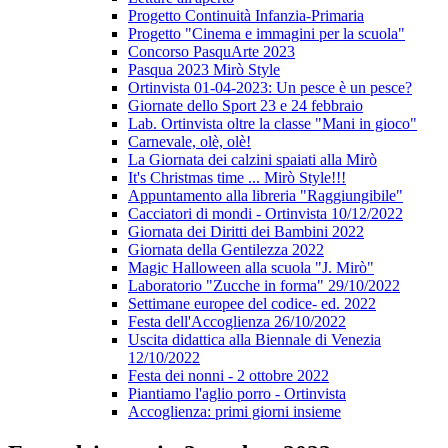
Progetto Continuità Infanzia-Primaria
Progetto "Cinema e immagini per la scuola"
Concorso PasquArte 2023
Pasqua 2023 Mirò Style
Ortinvista 01-04-2023: Un pesce è un pesce?
Giornate dello Sport 23 e 24 febbraio
Lab. Ortinvista oltre la classe "Mani in gioco"
Carnevale, olè, olè!
La Giornata dei calzini spaiati alla Mirò
It's Christmas time ... Mirò Style!!!
Appuntamento alla libreria "Raggiungibile"
Cacciatori di mondi - Ortinvista 10/12/2022
Giornata dei Diritti dei Bambini 2022
Giornata della Gentilezza 2022
Magic Halloween alla scuola "J. Mirò"
Laboratorio "Zucche in forma" 29/10/2022
Settimane europee del codice- ed. 2022
Festa dell'Accoglienza 26/10/2022
Uscita didattica alla Biennale di Venezia
12/10/2022
Festa dei nonni - 2 ottobre 2022
Piantiamo l'aglio porro - Ortinvista
Accoglienza: primi giorni insieme