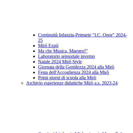
Continuità Infanzia-Primarie "I.C. Onor" 2024-
25
Mirò Expò
Ma che Musica, Maestro!"
Laboratorio sensoriale inverno
Natale 2024 Mirò Style
Giornata della Gentilezza 2024 alla Mirò
Festa dell'Accoglienza 2024 alla Mirò
Primi giorni di scuola alla Mirò
Archivio esperienze didattiche Mirò a.s. 2023-24