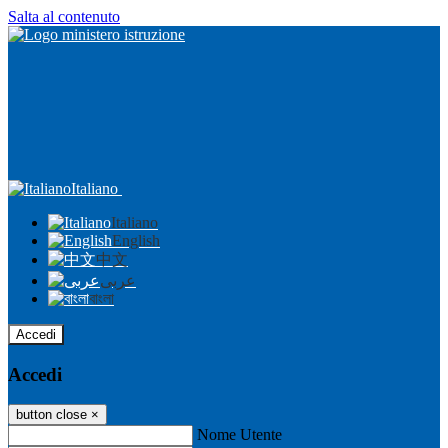
Salta al contenuto
Italiano
Italiano
English
中文
عربى
বাংলা
Accedi
Accedi
button close
×
Nome Utente