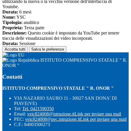
utilizzando la nuova o la vecchia versione dell'interfaccia di
Youtube.
Durata:
6 mesi
Nome:
YSC
Tipologia:
analitico
Proprieta:
Terza parte
Descrizione:
Questo cookie è impostato da YouTube per tenere
traccia delle visualizzazioni dei video incorporati.
Durata:
Sessione
Accetta tutti
Salva le preferenze
ISTITUTO COMPRENSIVO STATALE " R.
ONOR "
Contatti
ISTITUTO COMPRENSIVO STATALE " R. ONOR "
VIA NAZARIO SAURO 11 - 30027 SAN DONA' DI
PIAVE(VE)
Tel:
Tel. 0421590350
Email:
veic824008@istruzione.it
Link per inviare una mail
PEC:
veic824008@pec.istruzione.it
Link per inviare una mail
C.F.: 84003500273