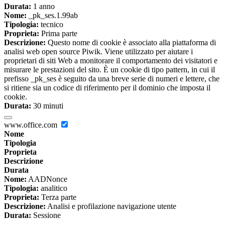
Durata:
1 anno
Nome:
_pk_ses.1.99ab
Tipologia:
tecnico
Proprieta:
Prima parte
Descrizione:
Questo nome di cookie è associato alla piattaforma di
analisi web open source Piwik. Viene utilizzato per aiutare i
proprietari di siti Web a monitorare il comportamento dei visitatori e
misurare le prestazioni del sito. È un cookie di tipo pattern, in cui il
prefisso _pk_ses è seguito da una breve serie di numeri e lettere, che
si ritiene sia un codice di riferimento per il dominio che imposta il
cookie.
Durata:
30 minuti
www.office.com
Nome
Tipologia
Proprieta
Descrizione
Durata
Nome:
AADNonce
Tipologia:
analitico
Proprieta:
Terza parte
Descrizione:
Analisi e profilazione navigazione utente
Durata:
Sessione