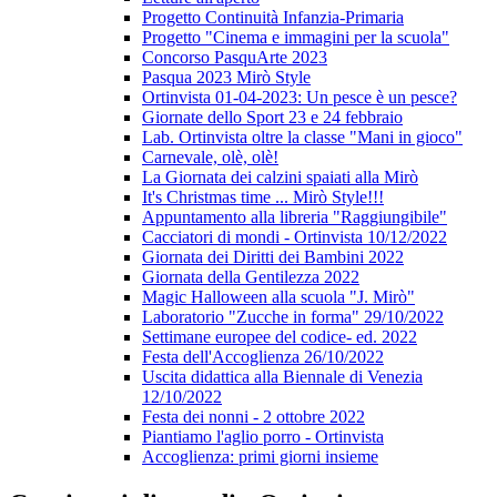
Progetto Continuità Infanzia-Primaria
Progetto "Cinema e immagini per la scuola"
Concorso PasquArte 2023
Pasqua 2023 Mirò Style
Ortinvista 01-04-2023: Un pesce è un pesce?
Giornate dello Sport 23 e 24 febbraio
Lab. Ortinvista oltre la classe "Mani in gioco"
Carnevale, olè, olè!
La Giornata dei calzini spaiati alla Mirò
It's Christmas time ... Mirò Style!!!
Appuntamento alla libreria "Raggiungibile"
Cacciatori di mondi - Ortinvista 10/12/2022
Giornata dei Diritti dei Bambini 2022
Giornata della Gentilezza 2022
Magic Halloween alla scuola "J. Mirò"
Laboratorio "Zucche in forma" 29/10/2022
Settimane europee del codice- ed. 2022
Festa dell'Accoglienza 26/10/2022
Uscita didattica alla Biennale di Venezia
12/10/2022
Festa dei nonni - 2 ottobre 2022
Piantiamo l'aglio porro - Ortinvista
Accoglienza: primi giorni insieme