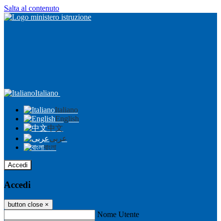
Salta al contenuto
Italiano
Italiano
English
中文
عربى
বাংলা
Accedi
Accedi
button close
×
Nome Utente