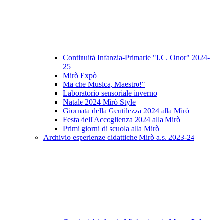
Continuità Infanzia-Primarie "I.C. Onor" 2024-
25
Mirò Expò
Ma che Musica, Maestro!"
Laboratorio sensoriale inverno
Natale 2024 Mirò Style
Giornata della Gentilezza 2024 alla Mirò
Festa dell'Accoglienza 2024 alla Mirò
Primi giorni di scuola alla Mirò
Archivio esperienze didattiche Mirò a.s. 2023-24