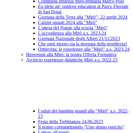
Continuità infanzia Mirò-primaria Marco Polo
En plein air: outdoor education al Parco Fluviale
di San Donà
Giornata della Terra alla "Mirò"- 22 aprile 2024
Calzini spaiati 2024 alla "Mirò"
L'attesa del Natale alla scuola "Mirò"
L'accoglienza alla Mirò a.s. 2023-24
Giornata Nazionale degli Alberi 21/11/2023
Che ogni giorno sia la giornata della gentilezza!
Ortinvista: le esperienze alla "Mirò" a.s. 2023-24
Benvenuti alla Mirò: la nostra Offerta Formativa
Archivio esperienze didattiche Mirò a.s. 2022-23
I saluti dei bambini grandi alla "Mirò" a.s. 2022-
23
Festa della Trebbiatura 24.06.2023
Il nostro cortometraggio "Uno strano esercito"
Letture all'aperto