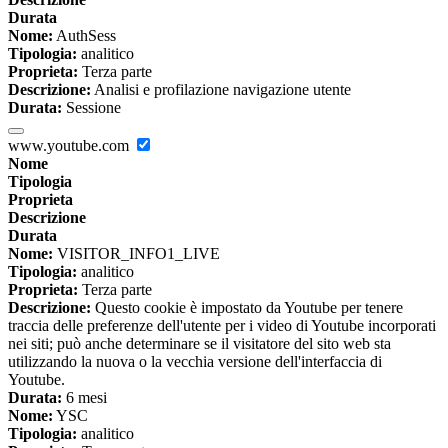
Durata
Nome:
AuthSess
Tipologia:
analitico
Proprieta:
Terza parte
Descrizione:
Analisi e profilazione navigazione utente
Durata:
Sessione
www.youtube.com
Nome
Tipologia
Proprieta
Descrizione
Durata
Nome:
VISITOR_INFO1_LIVE
Tipologia:
analitico
Proprieta:
Terza parte
Descrizione:
Questo cookie è impostato da Youtube per tenere
traccia delle preferenze dell'utente per i video di Youtube incorporati
nei siti; può anche determinare se il visitatore del sito web sta
utilizzando la nuova o la vecchia versione dell'interfaccia di
Youtube.
Durata:
6 mesi
Nome:
YSC
Tipologia:
analitico