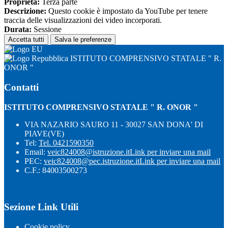
Proprieta:
Terza parte
Descrizione:
Questo cookie è impostato da YouTube per tenere
traccia delle visualizzazioni dei video incorporati.
Durata:
Sessione
Accetta tutti
Salva le preferenze
ISTITUTO COMPRENSIVO STATALE " R.
ONOR "
Contatti
ISTITUTO COMPRENSIVO STATALE " R. ONOR "
VIA NAZARIO SAURO 11 - 30027 SAN DONA' DI
PIAVE(VE)
Tel:
Tel. 0421590350
Email:
veic824008@istruzione.it
Link per inviare una mail
PEC:
veic824008@pec.istruzione.it
Link per inviare una mail
C.F.: 84003500273
Sezione Link Utili
Cookie policy