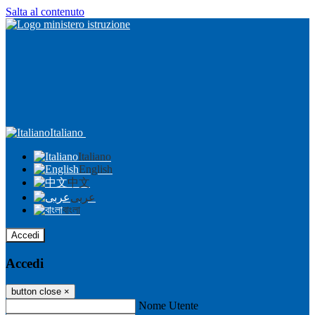
Salta al contenuto
Italiano
Italiano
English
中文
عربى
বাংলা
Accedi
Accedi
button close
×
Nome Utente