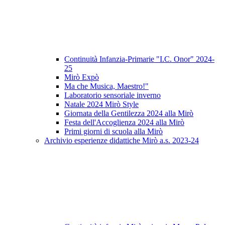
Continuità Infanzia-Primarie "I.C. Onor" 2024-
25
Mirò Expò
Ma che Musica, Maestro!"
Laboratorio sensoriale inverno
Natale 2024 Mirò Style
Giornata della Gentilezza 2024 alla Mirò
Festa dell'Accoglienza 2024 alla Mirò
Primi giorni di scuola alla Mirò
Archivio esperienze didattiche Mirò a.s. 2023-24