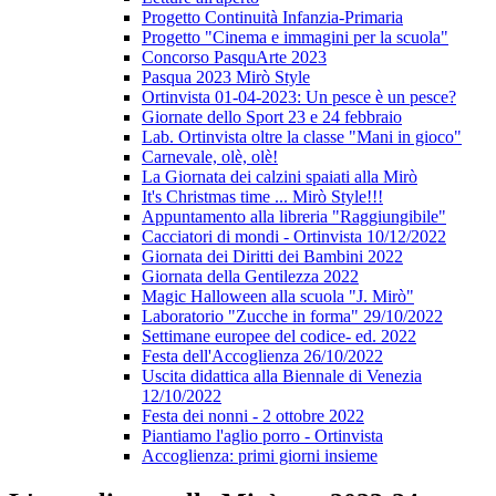
Progetto Continuità Infanzia-Primaria
Progetto "Cinema e immagini per la scuola"
Concorso PasquArte 2023
Pasqua 2023 Mirò Style
Ortinvista 01-04-2023: Un pesce è un pesce?
Giornate dello Sport 23 e 24 febbraio
Lab. Ortinvista oltre la classe "Mani in gioco"
Carnevale, olè, olè!
La Giornata dei calzini spaiati alla Mirò
It's Christmas time ... Mirò Style!!!
Appuntamento alla libreria "Raggiungibile"
Cacciatori di mondi - Ortinvista 10/12/2022
Giornata dei Diritti dei Bambini 2022
Giornata della Gentilezza 2022
Magic Halloween alla scuola "J. Mirò"
Laboratorio "Zucche in forma" 29/10/2022
Settimane europee del codice- ed. 2022
Festa dell'Accoglienza 26/10/2022
Uscita didattica alla Biennale di Venezia
12/10/2022
Festa dei nonni - 2 ottobre 2022
Piantiamo l'aglio porro - Ortinvista
Accoglienza: primi giorni insieme