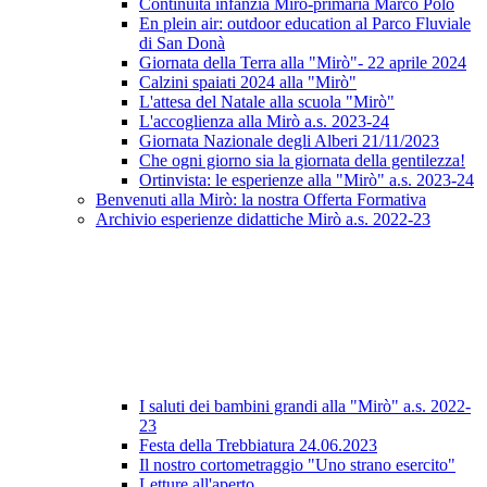
Continuità infanzia Mirò-primaria Marco Polo
En plein air: outdoor education al Parco Fluviale
di San Donà
Giornata della Terra alla "Mirò"- 22 aprile 2024
Calzini spaiati 2024 alla "Mirò"
L'attesa del Natale alla scuola "Mirò"
L'accoglienza alla Mirò a.s. 2023-24
Giornata Nazionale degli Alberi 21/11/2023
Che ogni giorno sia la giornata della gentilezza!
Ortinvista: le esperienze alla "Mirò" a.s. 2023-24
Benvenuti alla Mirò: la nostra Offerta Formativa
Archivio esperienze didattiche Mirò a.s. 2022-23
I saluti dei bambini grandi alla "Mirò" a.s. 2022-
23
Festa della Trebbiatura 24.06.2023
Il nostro cortometraggio "Uno strano esercito"
Letture all'aperto