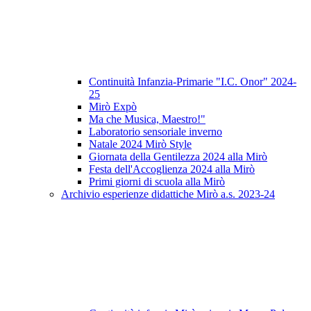
Continuità Infanzia-Primarie "I.C. Onor" 2024-
25
Mirò Expò
Ma che Musica, Maestro!"
Laboratorio sensoriale inverno
Natale 2024 Mirò Style
Giornata della Gentilezza 2024 alla Mirò
Festa dell'Accoglienza 2024 alla Mirò
Primi giorni di scuola alla Mirò
Archivio esperienze didattiche Mirò a.s. 2023-24