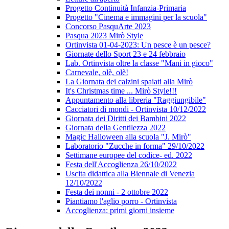
Progetto Continuità Infanzia-Primaria
Progetto "Cinema e immagini per la scuola"
Concorso PasquArte 2023
Pasqua 2023 Mirò Style
Ortinvista 01-04-2023: Un pesce è un pesce?
Giornate dello Sport 23 e 24 febbraio
Lab. Ortinvista oltre la classe "Mani in gioco"
Carnevale, olè, olè!
La Giornata dei calzini spaiati alla Mirò
It's Christmas time ... Mirò Style!!!
Appuntamento alla libreria "Raggiungibile"
Cacciatori di mondi - Ortinvista 10/12/2022
Giornata dei Diritti dei Bambini 2022
Giornata della Gentilezza 2022
Magic Halloween alla scuola "J. Mirò"
Laboratorio "Zucche in forma" 29/10/2022
Settimane europee del codice- ed. 2022
Festa dell'Accoglienza 26/10/2022
Uscita didattica alla Biennale di Venezia
12/10/2022
Festa dei nonni - 2 ottobre 2022
Piantiamo l'aglio porro - Ortinvista
Accoglienza: primi giorni insieme