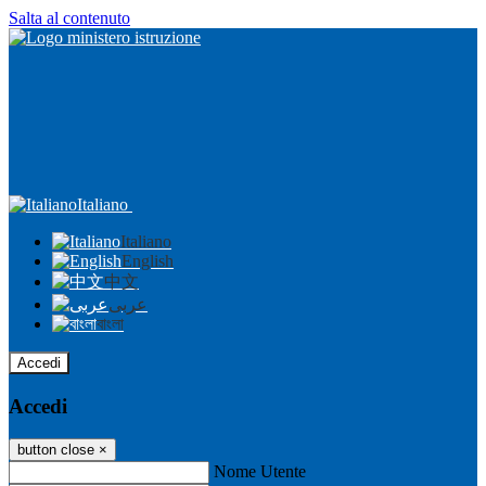
Salta al contenuto
Italiano
Italiano
English
中文
عربى
বাংলা
Accedi
Accedi
button close
×
Nome Utente