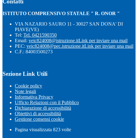
Contatti
ISTITUTO COMPRENSIVO STATALE " R. ONOR "
VIA NAZARIO SAURO 11 - 30027 SAN DONA' DI
PIAVE(VE)
Tel:
Tel. 0421590350
Email:
veic824008@istruzione.it
Link per inviare una mail
PEC:
veic824008@pec.istruzione.it
Link per inviare una mail
C.F.: 84003500273
Sezione Link Utili
Cookie policy
Note legali
Informativa Privacy
Ufficio Relazioni con il Pubblico
Dichiarazione di accessibilità
Obiettivi di accessibilità
Gestione consensi cookie
Pagina visualizzata
823
volte