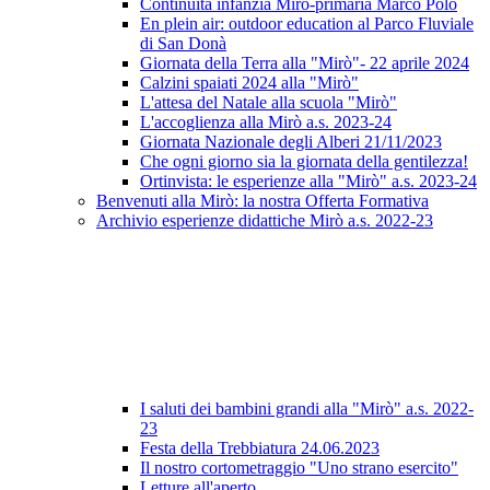
Continuità infanzia Mirò-primaria Marco Polo
En plein air: outdoor education al Parco Fluviale
di San Donà
Giornata della Terra alla "Mirò"- 22 aprile 2024
Calzini spaiati 2024 alla "Mirò"
L'attesa del Natale alla scuola "Mirò"
L'accoglienza alla Mirò a.s. 2023-24
Giornata Nazionale degli Alberi 21/11/2023
Che ogni giorno sia la giornata della gentilezza!
Ortinvista: le esperienze alla "Mirò" a.s. 2023-24
Benvenuti alla Mirò: la nostra Offerta Formativa
Archivio esperienze didattiche Mirò a.s. 2022-23
I saluti dei bambini grandi alla "Mirò" a.s. 2022-
23
Festa della Trebbiatura 24.06.2023
Il nostro cortometraggio "Uno strano esercito"
Letture all'aperto