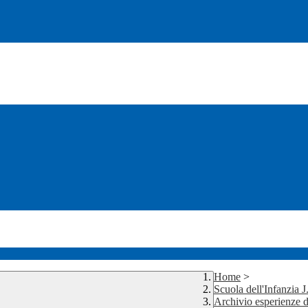
Home
>
Scuola dell'Infanzia 
Archivio esperienze d