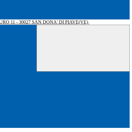
RO 11 - 30027 SAN DONA' DI PIAVE(VE)