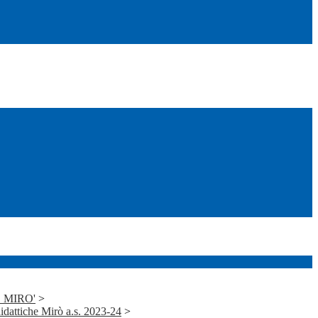
J. MIRO'
>
idattiche Mirò a.s. 2023-24
>