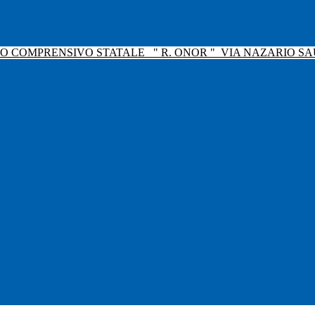
TO COMPRENSIVO STATALE
" R. ONOR "
VIA NAZARIO SAU