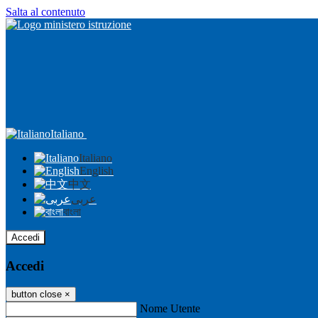
Salta al contenuto
Italiano
Italiano
English
中文
عربى
বাংলা
Accedi
Accedi
button close
×
Nome Utente