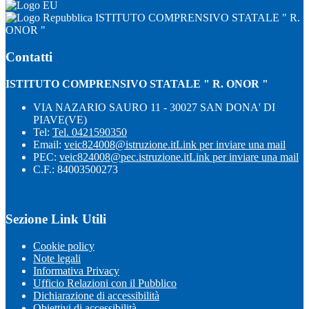
ISTITUTO COMPRENSIVO STATALE " R.
ONOR "
Contatti
ISTITUTO COMPRENSIVO STATALE " R. ONOR "
VIA NAZARIO SAURO 11 - 30027 SAN DONA' DI
PIAVE(VE)
Tel:
Tel. 0421590350
Email:
veic824008@istruzione.it
Link per inviare una mail
PEC:
veic824008@pec.istruzione.it
Link per inviare una mail
C.F.: 84003500273
Sezione Link Utili
Cookie policy
Note legali
Informativa Privacy
Ufficio Relazioni con il Pubblico
Dichiarazione di accessibilità
Obiettivi di accessibilità