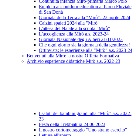
Continuità infanzia Mirò-primaria Marco Polo
En plein air: outdoor education al Parco Fluviale
di San Donà
Giornata della Terra alla "Mirò"- 22 aprile 2024
Calzini spaiati 2024 alla "Mirò"
L'attesa del Natale alla scuola "Mirò"
L'accoglienza alla Mirò a.s. 2023-24
Giornata Nazionale degli Alberi 21/11/2023
Che ogni giorno sia la giornata della gentilezza!
Ortinvista: le esperienze alla "Mirò" a.s. 2023-24
Benvenuti alla Mirò: la nostra Offerta Formativa
Archivio esperienze didattiche Mirò a.s. 2022-23
I saluti dei bambini grandi alla "Mirò" a.s. 2022-
23
Festa della Trebbiatura 24.06.2023
Il nostro cortometraggio "Uno strano esercito"
Letture all'aperto