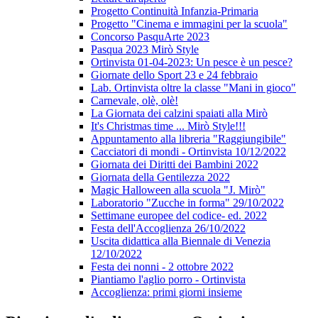
Progetto Continuità Infanzia-Primaria
Progetto "Cinema e immagini per la scuola"
Concorso PasquArte 2023
Pasqua 2023 Mirò Style
Ortinvista 01-04-2023: Un pesce è un pesce?
Giornate dello Sport 23 e 24 febbraio
Lab. Ortinvista oltre la classe "Mani in gioco"
Carnevale, olè, olè!
La Giornata dei calzini spaiati alla Mirò
It's Christmas time ... Mirò Style!!!
Appuntamento alla libreria "Raggiungibile"
Cacciatori di mondi - Ortinvista 10/12/2022
Giornata dei Diritti dei Bambini 2022
Giornata della Gentilezza 2022
Magic Halloween alla scuola "J. Mirò"
Laboratorio "Zucche in forma" 29/10/2022
Settimane europee del codice- ed. 2022
Festa dell'Accoglienza 26/10/2022
Uscita didattica alla Biennale di Venezia
12/10/2022
Festa dei nonni - 2 ottobre 2022
Piantiamo l'aglio porro - Ortinvista
Accoglienza: primi giorni insieme