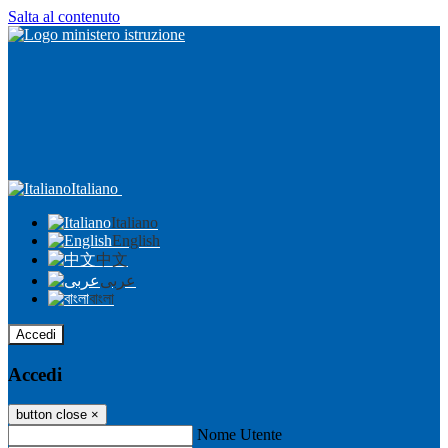
Salta al contenuto
Italiano
Italiano
English
中文
عربى
বাংলা
Accedi
Accedi
button close
×
Nome Utente