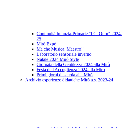
Continuità Infanzia-Primarie "I.C. Onor" 2024-
25
Mirò Expò
Ma che Musica, Maestro!"
Laboratorio sensoriale inverno
Natale 2024 Mirò Style
Giornata della Gentilezza 2024 alla Mirò
Festa dell'Accoglienza 2024 alla Mirò
Primi giorni di scuola alla Mirò
Archivio esperienze didattiche Mirò a.s. 2023-24