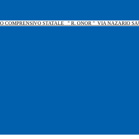
TO COMPRENSIVO STATALE
" R. ONOR "
VIA NAZARIO SAU