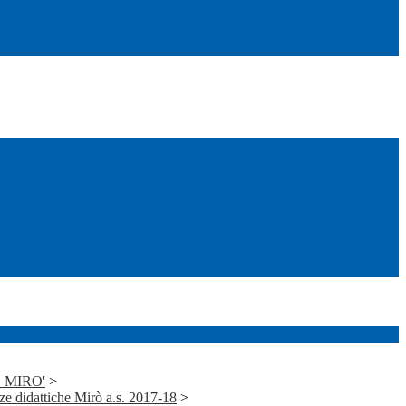
J. MIRO'
>
 didattiche Mirò a.s. 2017-18
>