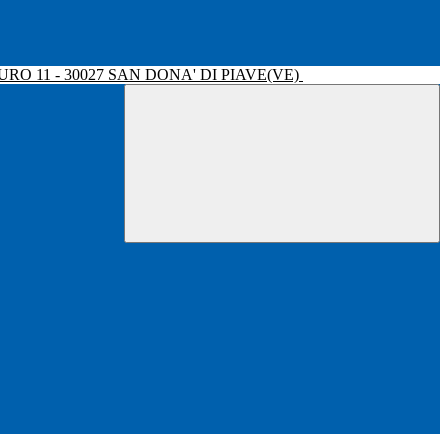
RO 11 - 30027 SAN DONA' DI PIAVE(VE)