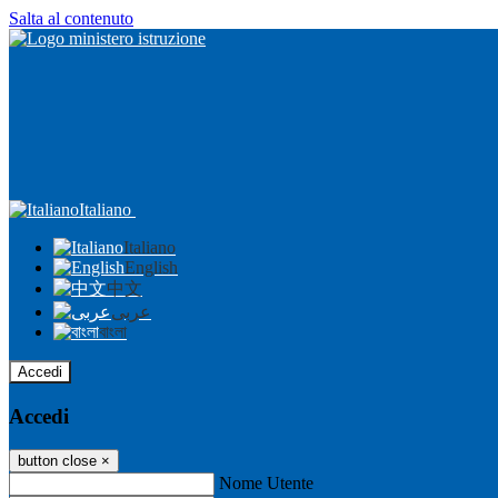
Salta al contenuto
Italiano
Italiano
English
中文
عربى
বাংলা
Accedi
Accedi
button close
×
Nome Utente