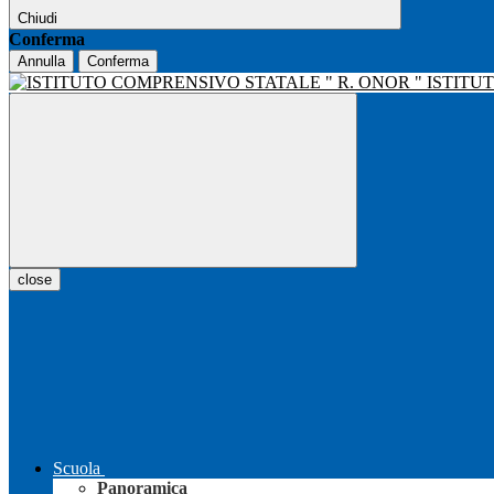
Chiudi
Conferma
Annulla
Conferma
ISTITU
close
Scuola
Panoramica