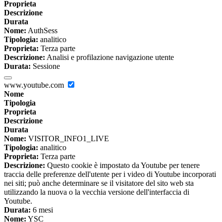
Proprieta
Descrizione
Durata
Nome:
AuthSess
Tipologia:
analitico
Proprieta:
Terza parte
Descrizione:
Analisi e profilazione navigazione utente
Durata:
Sessione
www.youtube.com
Nome
Tipologia
Proprieta
Descrizione
Durata
Nome:
VISITOR_INFO1_LIVE
Tipologia:
analitico
Proprieta:
Terza parte
Descrizione:
Questo cookie è impostato da Youtube per tenere
traccia delle preferenze dell'utente per i video di Youtube incorporati
nei siti; può anche determinare se il visitatore del sito web sta
utilizzando la nuova o la vecchia versione dell'interfaccia di
Youtube.
Durata:
6 mesi
Nome:
YSC