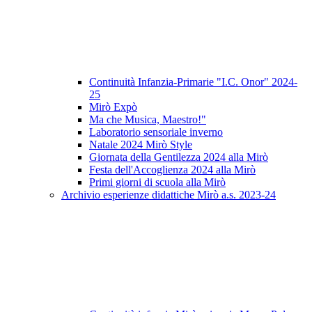
Continuità Infanzia-Primarie "I.C. Onor" 2024-
25
Mirò Expò
Ma che Musica, Maestro!"
Laboratorio sensoriale inverno
Natale 2024 Mirò Style
Giornata della Gentilezza 2024 alla Mirò
Festa dell'Accoglienza 2024 alla Mirò
Primi giorni di scuola alla Mirò
Archivio esperienze didattiche Mirò a.s. 2023-24