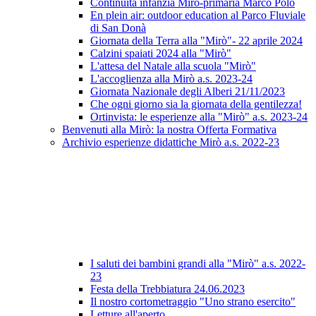
Continuità infanzia Mirò-primaria Marco Polo
En plein air: outdoor education al Parco Fluviale
di San Donà
Giornata della Terra alla "Mirò"- 22 aprile 2024
Calzini spaiati 2024 alla "Mirò"
L'attesa del Natale alla scuola "Mirò"
L'accoglienza alla Mirò a.s. 2023-24
Giornata Nazionale degli Alberi 21/11/2023
Che ogni giorno sia la giornata della gentilezza!
Ortinvista: le esperienze alla "Mirò" a.s. 2023-24
Benvenuti alla Mirò: la nostra Offerta Formativa
Archivio esperienze didattiche Mirò a.s. 2022-23
I saluti dei bambini grandi alla "Mirò" a.s. 2022-
23
Festa della Trebbiatura 24.06.2023
Il nostro cortometraggio "Uno strano esercito"
Letture all'aperto