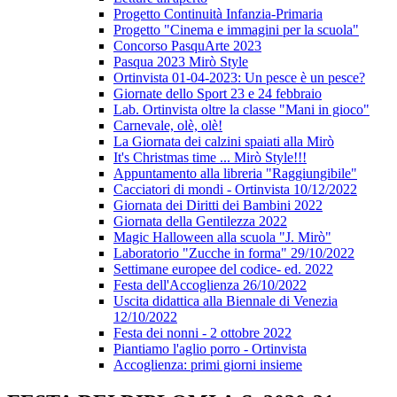
Progetto Continuità Infanzia-Primaria
Progetto "Cinema e immagini per la scuola"
Concorso PasquArte 2023
Pasqua 2023 Mirò Style
Ortinvista 01-04-2023: Un pesce è un pesce?
Giornate dello Sport 23 e 24 febbraio
Lab. Ortinvista oltre la classe "Mani in gioco"
Carnevale, olè, olè!
La Giornata dei calzini spaiati alla Mirò
It's Christmas time ... Mirò Style!!!
Appuntamento alla libreria "Raggiungibile"
Cacciatori di mondi - Ortinvista 10/12/2022
Giornata dei Diritti dei Bambini 2022
Giornata della Gentilezza 2022
Magic Halloween alla scuola "J. Mirò"
Laboratorio "Zucche in forma" 29/10/2022
Settimane europee del codice- ed. 2022
Festa dell'Accoglienza 26/10/2022
Uscita didattica alla Biennale di Venezia
12/10/2022
Festa dei nonni - 2 ottobre 2022
Piantiamo l'aglio porro - Ortinvista
Accoglienza: primi giorni insieme