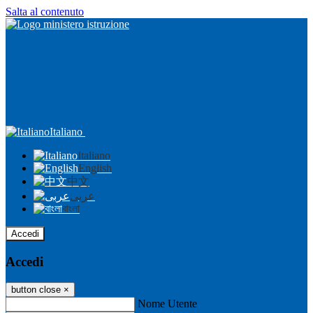
Salta al contenuto
Italiano
Italiano
English
中文
عربى
বাংলা
Accedi
Accedi
button close
×
Nome Utente