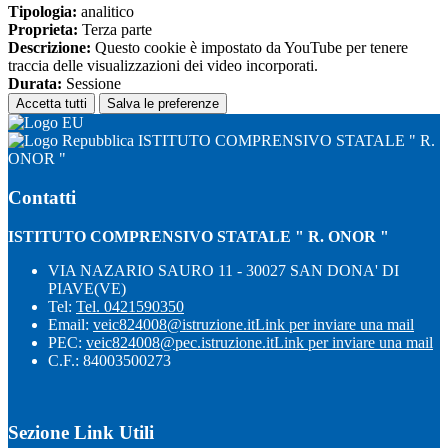
Tipologia:
analitico
Proprieta:
Terza parte
Descrizione:
Questo cookie è impostato da YouTube per tenere
traccia delle visualizzazioni dei video incorporati.
Durata:
Sessione
Accetta tutti
Salva le preferenze
ISTITUTO COMPRENSIVO STATALE " R.
ONOR "
Contatti
ISTITUTO COMPRENSIVO STATALE " R. ONOR "
VIA NAZARIO SAURO 11 - 30027 SAN DONA' DI
PIAVE(VE)
Tel:
Tel. 0421590350
Email:
veic824008@istruzione.it
Link per inviare una mail
PEC:
veic824008@pec.istruzione.it
Link per inviare una mail
C.F.: 84003500273
Sezione Link Utili