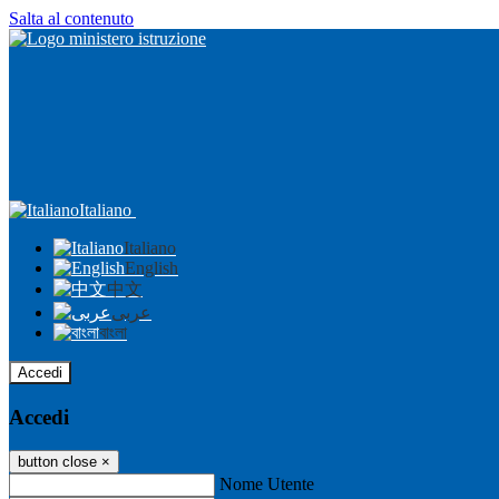
Salta al contenuto
Italiano
Italiano
English
中文
عربى
বাংলা
Accedi
Accedi
button close
×
Nome Utente