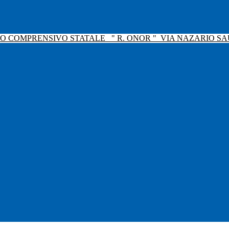
TO COMPRENSIVO STATALE
" R. ONOR "
VIA NAZARIO SAU