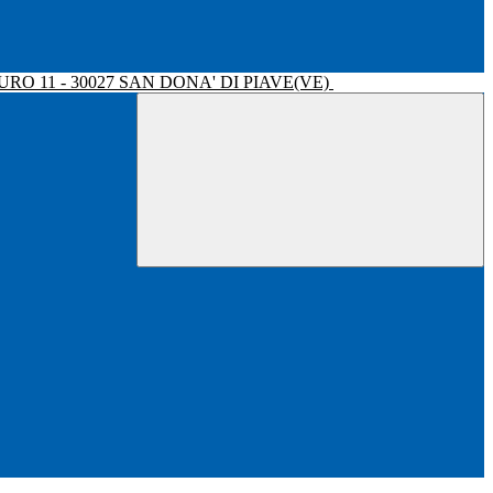
RO 11 - 30027 SAN DONA' DI PIAVE(VE)