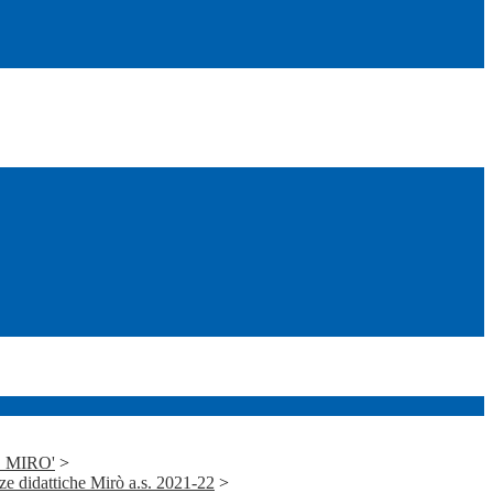
J. MIRO'
>
 didattiche Mirò a.s. 2021-22
>