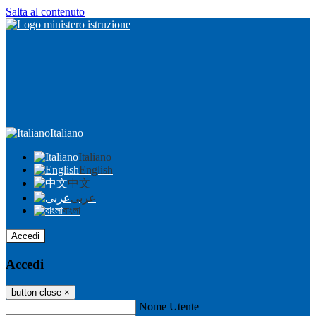
Salta al contenuto
Italiano
Italiano
English
中文
عربى
বাংলা
Accedi
Accedi
button close
×
Nome Utente