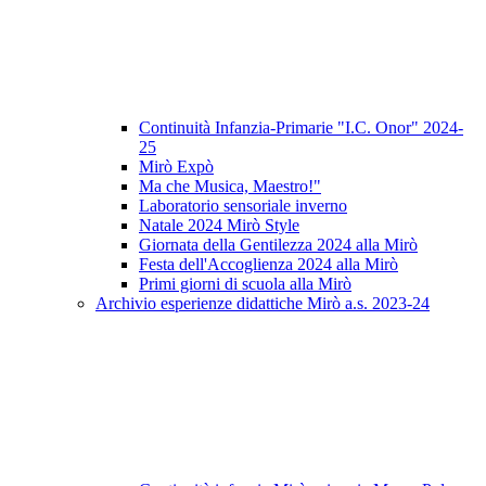
Continuità Infanzia-Primarie "I.C. Onor" 2024-
25
Mirò Expò
Ma che Musica, Maestro!"
Laboratorio sensoriale inverno
Natale 2024 Mirò Style
Giornata della Gentilezza 2024 alla Mirò
Festa dell'Accoglienza 2024 alla Mirò
Primi giorni di scuola alla Mirò
Archivio esperienze didattiche Mirò a.s. 2023-24