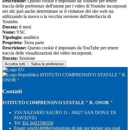
Descrizione:
Questo cookie è impostato da Youtube per tenere
traccia delle preferenze dell'utente per i video di Youtube incorporati
nei siti; può anche determinare se il visitatore del sito web sta
utilizzando la nuova o la vecchia versione dell'interfaccia di
Youtube.
Durata:
6 mesi
Nome:
YSC
Tipologia:
analitico
Proprieta:
Terza parte
Descrizione:
Questo cookie è impostato da YouTube per tenere
traccia delle visualizzazioni dei video incorporati.
Durata:
Sessione
Accetta tutti
Salva le preferenze
ISTITUTO COMPRENSIVO STATALE " R.
ONOR "
Contatti
ISTITUTO COMPRENSIVO STATALE " R. ONOR "
VIA NAZARIO SAURO 11 - 30027 SAN DONA' DI
PIAVE(VE)
Tel:
Tel. 0421590350
Email:
veic824008@istruzione.it
Link per inviare una mail