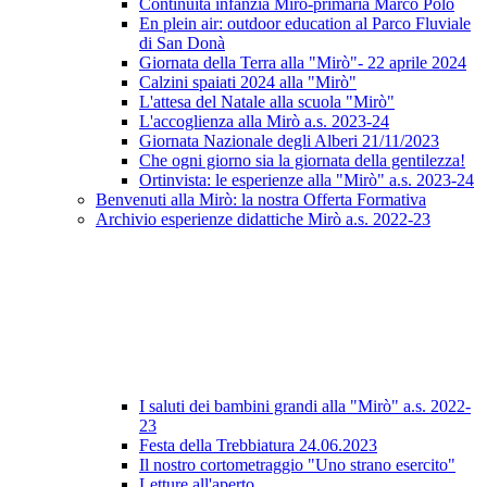
Continuità infanzia Mirò-primaria Marco Polo
En plein air: outdoor education al Parco Fluviale
di San Donà
Giornata della Terra alla "Mirò"- 22 aprile 2024
Calzini spaiati 2024 alla "Mirò"
L'attesa del Natale alla scuola "Mirò"
L'accoglienza alla Mirò a.s. 2023-24
Giornata Nazionale degli Alberi 21/11/2023
Che ogni giorno sia la giornata della gentilezza!
Ortinvista: le esperienze alla "Mirò" a.s. 2023-24
Benvenuti alla Mirò: la nostra Offerta Formativa
Archivio esperienze didattiche Mirò a.s. 2022-23
I saluti dei bambini grandi alla "Mirò" a.s. 2022-
23
Festa della Trebbiatura 24.06.2023
Il nostro cortometraggio "Uno strano esercito"
Letture all'aperto