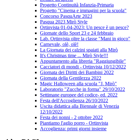
Progetto Continuità Infanzia-Primaria
Progetto "Cinema e immagini per la scuola"
Concorso PasquArte 2023
Pasqua 2023 Mirò Style
Ortinvista 01-04-2023: Un pesce è un pesce?
Giornate dello Sport 23 e 24 febbraio
Lab. Ortinvista oltre la classe "Mani in gioco"
Carnevale, olè, olè!
La Giornata dei calzini spaiati alla Mirò
It's Christmas time ... Mirò Style!!!
Appuntamento alla libreria "Raggiungibile"
Cacciatori di mondi - Ortinvista 10/12/2022
Giornata dei Diritti dei Bambini 2022
Giornata della Gentilezza 2022
Magic Halloween alla scuola "J. Mirò"
Laboratorio "Zucche in forma" 29/10/2022
Settimane europee del codice- ed. 2022
Festa dell'Accoglienza 26/10/2022
Uscita didattica alla Biennale di Venezia
12/10/2022
Festa dei nonni - 2 ottobre 2022
Piantiamo l'aglio porro - Ortinvista
Accoglienza: primi giorni insieme