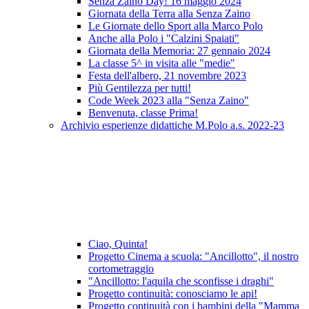
Senza Zaino Day! 16 maggio 2024
Giornata della Terra alla Senza Zaino
Le Giornate dello Sport alla Marco Polo
Anche alla Polo i "Calzini Spaiati"
Giornata della Memoria: 27 gennaio 2024
La classe 5^ in visita alle "medie"
Festa dell'albero, 21 novembre 2023
Più Gentilezza per tutti!
Code Week 2023 alla "Senza Zaino"
Benvenuta, classe Prima!
Archivio esperienze didattiche M.Polo a.s. 2022-23
Ciao, Quinta!
Progetto Cinema a scuola: "Ancillotto", il nostro
cortometraggio
"Ancillotto: l'aquila che sconfisse i draghi"
Progetto continuità: conosciamo le api!
Progetto continuità con i bambini della "Mamma