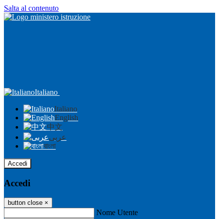
Salta al contenuto
Italiano
Italiano
English
中文
عربى
বাংলা
Accedi
Accedi
button close
×
Nome Utente