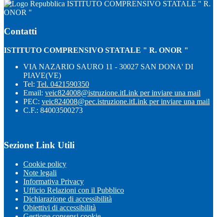
ISTITUTO COMPRENSIVO STATALE " R.
ONOR "
Contatti
ISTITUTO COMPRENSIVO STATALE " R. ONOR "
VIA NAZARIO SAURO 11 - 30027 SAN DONA' DI
PIAVE(VE)
Tel:
Tel. 0421590350
Email:
veic824008@istruzione.it
Link per inviare una mail
PEC:
veic824008@pec.istruzione.it
Link per inviare una mail
C.F.: 84003500273
Sezione Link Utili
Cookie policy
Note legali
Informativa Privacy
Ufficio Relazioni con il Pubblico
Dichiarazione di accessibilità
Obiettivi di accessibilità
Gestione consensi cookie