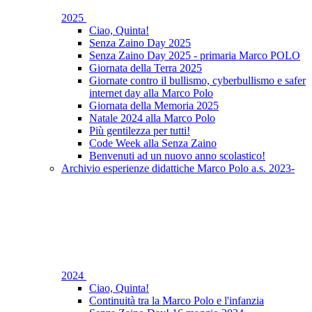
2025
Ciao, Quinta!
Senza Zaino Day 2025
Senza Zaino Day 2025 - primaria Marco POLO
Giornata della Terra 2025
Giornate contro il bullismo, cyberbullismo e safer
internet day alla Marco Polo
Giornata della Memoria 2025
Natale 2024 alla Marco Polo
Più gentilezza per tutti!
Code Week alla Senza Zaino
Benvenuti ad un nuovo anno scolastico!
Archivio esperienze didattiche Marco Polo a.s. 2023-
2024
Ciao, Quinta!
Continuità tra la Marco Polo e l'infanzia