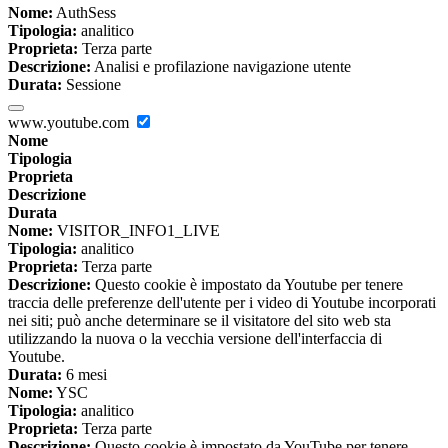
Nome:
AuthSess
Tipologia:
analitico
Proprieta:
Terza parte
Descrizione:
Analisi e profilazione navigazione utente
Durata:
Sessione
www.youtube.com
Nome
Tipologia
Proprieta
Descrizione
Durata
Nome:
VISITOR_INFO1_LIVE
Tipologia:
analitico
Proprieta:
Terza parte
Descrizione:
Questo cookie è impostato da Youtube per tenere
traccia delle preferenze dell'utente per i video di Youtube incorporati
nei siti; può anche determinare se il visitatore del sito web sta
utilizzando la nuova o la vecchia versione dell'interfaccia di
Youtube.
Durata:
6 mesi
Nome:
YSC
Tipologia:
analitico
Proprieta:
Terza parte
Descrizione:
Questo cookie è impostato da YouTube per tenere