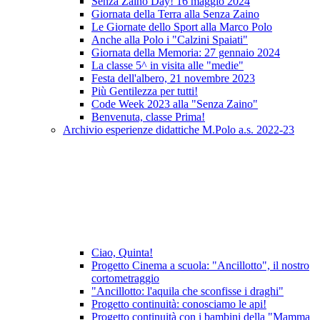
Senza Zaino Day! 16 maggio 2024
Giornata della Terra alla Senza Zaino
Le Giornate dello Sport alla Marco Polo
Anche alla Polo i "Calzini Spaiati"
Giornata della Memoria: 27 gennaio 2024
La classe 5^ in visita alle "medie"
Festa dell'albero, 21 novembre 2023
Più Gentilezza per tutti!
Code Week 2023 alla "Senza Zaino"
Benvenuta, classe Prima!
Archivio esperienze didattiche M.Polo a.s. 2022-23
Ciao, Quinta!
Progetto Cinema a scuola: "Ancillotto", il nostro
cortometraggio
"Ancillotto: l'aquila che sconfisse i draghi"
Progetto continuità: conosciamo le api!
Progetto continuità con i bambini della "Mamma