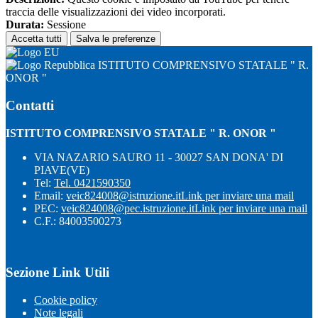
traccia delle visualizzazioni dei video incorporati.
Durata:
Sessione
Accetta tutti
Salva le preferenze
ISTITUTO COMPRENSIVO STATALE " R.
ONOR "
Contatti
ISTITUTO COMPRENSIVO STATALE " R. ONOR "
VIA NAZARIO SAURO 11 - 30027 SAN DONA' DI
PIAVE(VE)
Tel:
Tel. 0421590350
Email:
veic824008@istruzione.it
Link per inviare una mail
PEC:
veic824008@pec.istruzione.it
Link per inviare una mail
C.F.: 84003500273
Sezione Link Utili
Cookie policy
Note legali