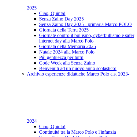
2025
Ciao, Quinta!
Senza Zaino Day 2025
Senza Zaino Day 2025 - primaria Marco POLO
Giornata della Terra 2025
Giornate contro il bullismo, cyberbullismo e safer
internet day alla Marco Polo
Giornata della Memoria 2025
Natale 2024 alla Marco Polo
Più gentilezza per tutti!
Code Week alla Senza Zaino
Benvenuti ad un nuovo anno scolastico!
Archivio esperienze didattiche Marco Polo a.s. 2023-
2024
Ciao, Quinta!
Continuità tra la Marco Polo e l'infanzia