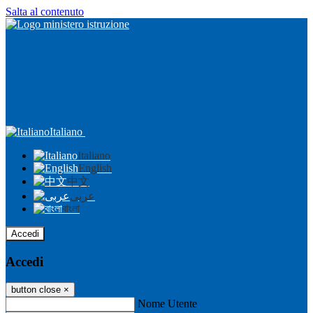
Salta al contenuto
Italiano
Italiano
English
中文
عربى
বাংলা
Accedi
Accedi
button close
×
Nome Utente