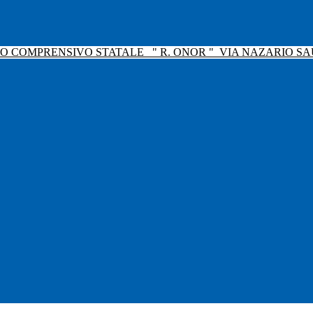
TO COMPRENSIVO STATALE
" R. ONOR "
VIA NAZARIO SAU