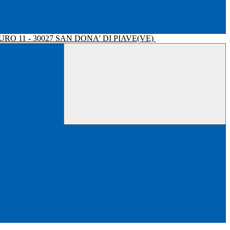
RO 11 - 30027 SAN DONA' DI PIAVE(VE)