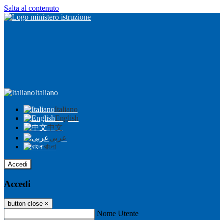
Salta al contenuto
Italiano
Italiano
English
中文
عربى
বাংলা
Accedi
Accedi
button close
×
Nome Utente