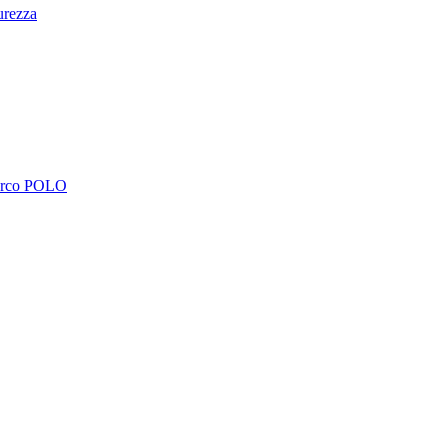
urezza
Marco POLO