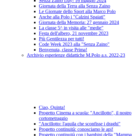
Senza Zaino Day! 16 maggio 2024
Giornata della Terra alla Senza Zaino
Le Giornate dello Sport alla Marco Polo
Anche alla Polo i "Calzini Spaiati"
Giornata della Memoria: 27 gennaio 2024
La classe 5^ in visita alle "medie"
Festa dell'albero, 21 novembre 2023
Più Gentilezza per tutti!
Code Week 2023 alla "Senza Zaino"
Benvenuta, classe Prima!
Archivio esperienze didattiche M.Polo a.s. 2022-23
Ciao, Quinta!
Progetto Cinema a scuola: "Ancillotto", il nostro
cortometraggio
"Ancillotto: l'aquila che sconfisse i draghi"
Progetto continuità: conosciamo le api!
Progetto continuità con i bambini della "Mamma