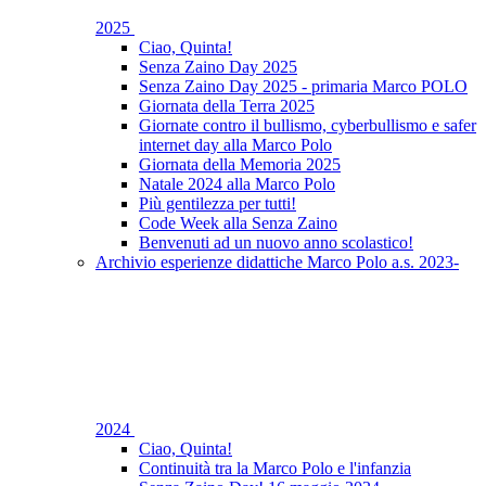
2025
Ciao, Quinta!
Senza Zaino Day 2025
Senza Zaino Day 2025 - primaria Marco POLO
Giornata della Terra 2025
Giornate contro il bullismo, cyberbullismo e safer
internet day alla Marco Polo
Giornata della Memoria 2025
Natale 2024 alla Marco Polo
Più gentilezza per tutti!
Code Week alla Senza Zaino
Benvenuti ad un nuovo anno scolastico!
Archivio esperienze didattiche Marco Polo a.s. 2023-
2024
Ciao, Quinta!
Continuità tra la Marco Polo e l'infanzia