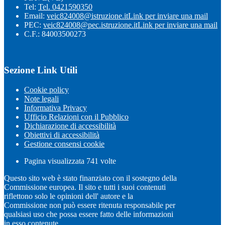
Tel:
Tel. 0421590350
Email:
veic824008@istruzione.it
Link per inviare una mail
PEC:
veic824008@pec.istruzione.it
Link per inviare una mail
C.F.: 84003500273
Sezione Link Utili
Cookie policy
Note legali
Informativa Privacy
Ufficio Relazioni con il Pubblico
Dichiarazione di accessibilità
Obiettivi di accessibilità
Gestione consensi cookie
Pagina visualizzata
741
volte
Questo sito web è stato finanziato con il sostegno della
Commissione europea. Il sito e tutti i suoi contenuti
riflettono solo le opinioni dell' autore e la
Commissione non può essere ritenuta responsabile per
qualsiasi uso che possa essere fatto delle informazioni
in esso contenute.