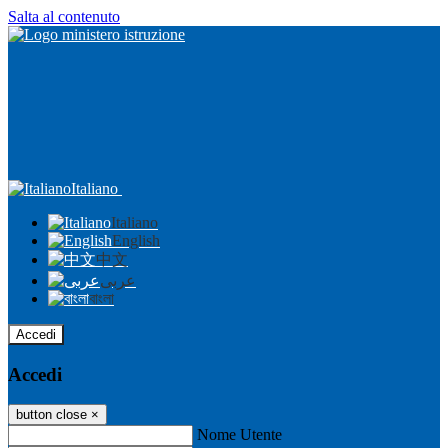
Salta al contenuto
Italiano
Italiano
English
中文
عربى
বাংলা
Accedi
Accedi
button close
×
Nome Utente