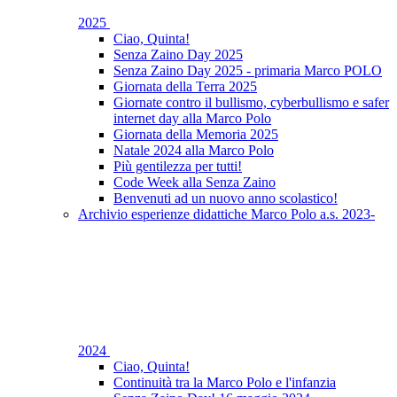
2025
Ciao, Quinta!
Senza Zaino Day 2025
Senza Zaino Day 2025 - primaria Marco POLO
Giornata della Terra 2025
Giornate contro il bullismo, cyberbullismo e safer
internet day alla Marco Polo
Giornata della Memoria 2025
Natale 2024 alla Marco Polo
Più gentilezza per tutti!
Code Week alla Senza Zaino
Benvenuti ad un nuovo anno scolastico!
Archivio esperienze didattiche Marco Polo a.s. 2023-
2024
Ciao, Quinta!
Continuità tra la Marco Polo e l'infanzia