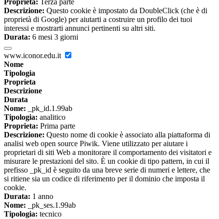
Proprieta:
Terza parte
Descrizione:
Questo cookie è impostato da DoubleClick (che è di
proprietà di Google) per aiutarti a costruire un profilo dei tuoi
interessi e mostrarti annunci pertinenti su altri siti.
Durata:
6 mesi 3 giorni
www.iconor.edu.it
Nome
Tipologia
Proprieta
Descrizione
Durata
Nome:
_pk_id.1.99ab
Tipologia:
analitico
Proprieta:
Prima parte
Descrizione:
Questo nome di cookie è associato alla piattaforma di
analisi web open source Piwik. Viene utilizzato per aiutare i
proprietari di siti Web a monitorare il comportamento dei visitatori e
misurare le prestazioni del sito. È un cookie di tipo pattern, in cui il
prefisso _pk_id è seguito da una breve serie di numeri e lettere, che
si ritiene sia un codice di riferimento per il dominio che imposta il
cookie.
Durata:
1 anno
Nome:
_pk_ses.1.99ab
Tipologia:
tecnico