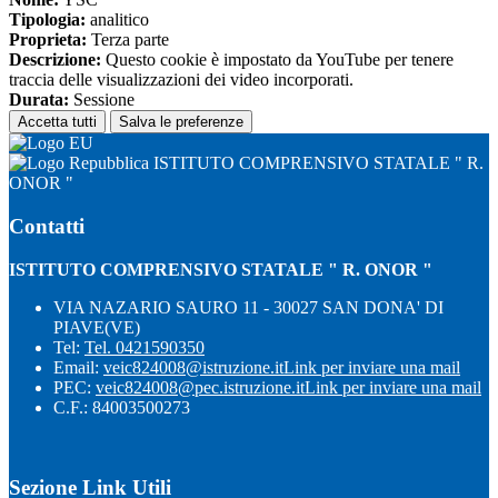
Tipologia:
analitico
Proprieta:
Terza parte
Descrizione:
Questo cookie è impostato da YouTube per tenere
traccia delle visualizzazioni dei video incorporati.
Durata:
Sessione
Accetta tutti
Salva le preferenze
ISTITUTO COMPRENSIVO STATALE " R.
ONOR "
Contatti
ISTITUTO COMPRENSIVO STATALE " R. ONOR "
VIA NAZARIO SAURO 11 - 30027 SAN DONA' DI
PIAVE(VE)
Tel:
Tel. 0421590350
Email:
veic824008@istruzione.it
Link per inviare una mail
PEC:
veic824008@pec.istruzione.it
Link per inviare una mail
C.F.: 84003500273
Sezione Link Utili