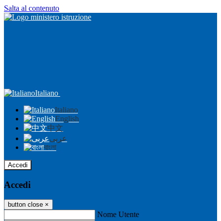
Salta al contenuto
Italiano
Italiano
English
中文
عربى
বাংলা
Accedi
Accedi
button close
×
Nome Utente