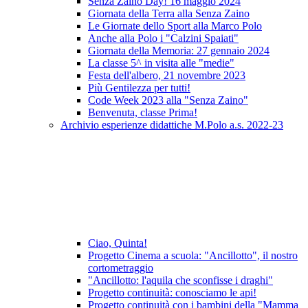
Senza Zaino Day! 16 maggio 2024
Giornata della Terra alla Senza Zaino
Le Giornate dello Sport alla Marco Polo
Anche alla Polo i "Calzini Spaiati"
Giornata della Memoria: 27 gennaio 2024
La classe 5^ in visita alle "medie"
Festa dell'albero, 21 novembre 2023
Più Gentilezza per tutti!
Code Week 2023 alla "Senza Zaino"
Benvenuta, classe Prima!
Archivio esperienze didattiche M.Polo a.s. 2022-23
Ciao, Quinta!
Progetto Cinema a scuola: "Ancillotto", il nostro
cortometraggio
"Ancillotto: l'aquila che sconfisse i draghi"
Progetto continuità: conosciamo le api!
Progetto continuità con i bambini della "Mamma