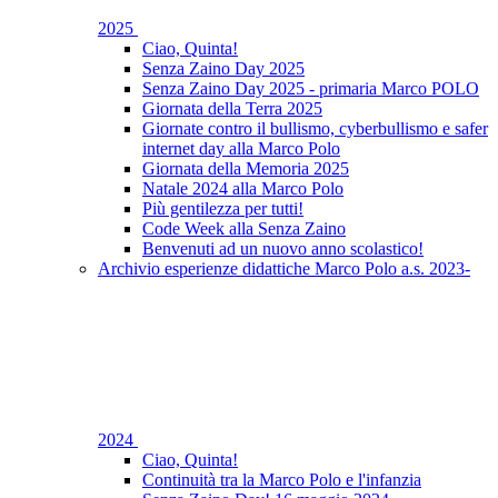
2025
Ciao, Quinta!
Senza Zaino Day 2025
Senza Zaino Day 2025 - primaria Marco POLO
Giornata della Terra 2025
Giornate contro il bullismo, cyberbullismo e safer
internet day alla Marco Polo
Giornata della Memoria 2025
Natale 2024 alla Marco Polo
Più gentilezza per tutti!
Code Week alla Senza Zaino
Benvenuti ad un nuovo anno scolastico!
Archivio esperienze didattiche Marco Polo a.s. 2023-
2024
Ciao, Quinta!
Continuità tra la Marco Polo e l'infanzia