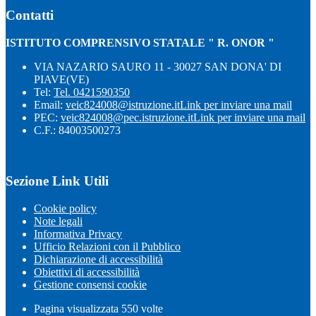
Contatti
ISTITUTO COMPRENSIVO STATALE " R. ONOR "
VIA NAZARIO SAURO 11 - 30027 SAN DONA' DI
PIAVE(VE)
Tel:
Tel. 0421590350
Email:
veic824008@istruzione.it
Link per inviare una mail
PEC:
veic824008@pec.istruzione.it
Link per inviare una mail
C.F.: 84003500273
Sezione Link Utili
Cookie policy
Note legali
Informativa Privacy
Ufficio Relazioni con il Pubblico
Dichiarazione di accessibilità
Obiettivi di accessibilità
Gestione consensi cookie
Pagina visualizzata
550
volte