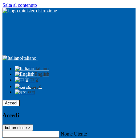
Salta al contenuto
Italiano
Italiano
English
中文
عربى
বাংলা
Accedi
Accedi
button close
×
Nome Utente