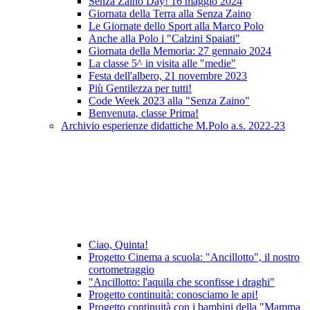
Senza Zaino Day! 16 maggio 2024
Giornata della Terra alla Senza Zaino
Le Giornate dello Sport alla Marco Polo
Anche alla Polo i "Calzini Spaiati"
Giornata della Memoria: 27 gennaio 2024
La classe 5^ in visita alle "medie"
Festa dell'albero, 21 novembre 2023
Più Gentilezza per tutti!
Code Week 2023 alla "Senza Zaino"
Benvenuta, classe Prima!
Archivio esperienze didattiche M.Polo a.s. 2022-23
Ciao, Quinta!
Progetto Cinema a scuola: "Ancillotto", il nostro
cortometraggio
"Ancillotto: l'aquila che sconfisse i draghi"
Progetto continuità: conosciamo le api!
Progetto continuità con i bambini della "Mamma