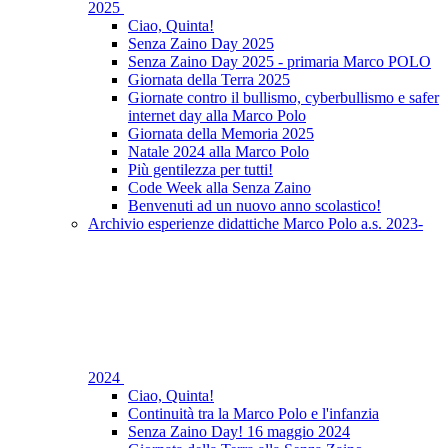
2025
Ciao, Quinta!
Senza Zaino Day 2025
Senza Zaino Day 2025 - primaria Marco POLO
Giornata della Terra 2025
Giornate contro il bullismo, cyberbullismo e safer
internet day alla Marco Polo
Giornata della Memoria 2025
Natale 2024 alla Marco Polo
Più gentilezza per tutti!
Code Week alla Senza Zaino
Benvenuti ad un nuovo anno scolastico!
Archivio esperienze didattiche Marco Polo a.s. 2023-
2024
Ciao, Quinta!
Continuità tra la Marco Polo e l'infanzia
Senza Zaino Day! 16 maggio 2024