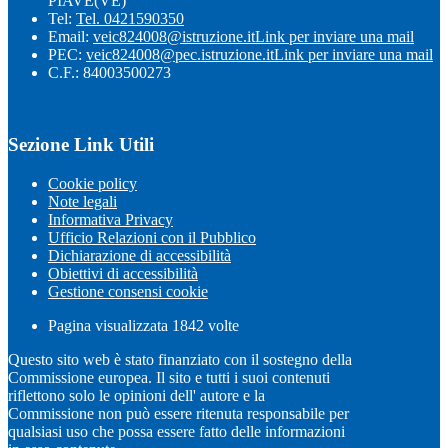
PIAVE(VE)
Tel:
Tel. 0421590350
Email:
veic824008@istruzione.it
Link per inviare una mail
PEC:
veic824008@pec.istruzione.it
Link per inviare una mail
C.F.: 84003500273
Sezione Link Utili
Cookie policy
Note legali
Informativa Privacy
Ufficio Relazioni con il Pubblico
Dichiarazione di accessibilità
Obiettivi di accessibilità
Gestione consensi cookie
Pagina visualizzata
1842
volte
Questo sito web è stato finanziato con il sostegno della
Commissione europea. Il sito e tutti i suoi contenuti
riflettono solo le opinioni dell' autore e la
Commissione non può essere ritenuta responsabile per
qualsiasi uso che possa essere fatto delle informazioni