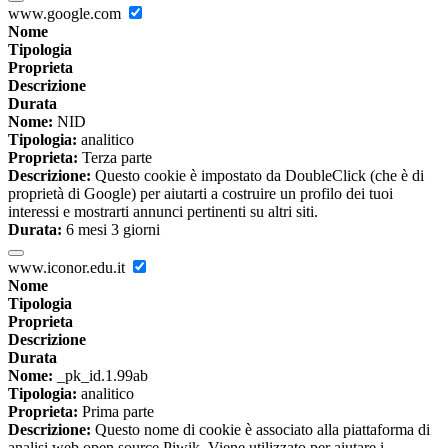
www.google.com
Nome
Tipologia
Proprieta
Descrizione
Durata
Nome:
NID
Tipologia:
analitico
Proprieta:
Terza parte
Descrizione:
Questo cookie è impostato da DoubleClick (che è di
proprietà di Google) per aiutarti a costruire un profilo dei tuoi
interessi e mostrarti annunci pertinenti su altri siti.
Durata:
6 mesi 3 giorni
www.iconor.edu.it
Nome
Tipologia
Proprieta
Descrizione
Durata
Nome:
_pk_id.1.99ab
Tipologia:
analitico
Proprieta:
Prima parte
Descrizione:
Questo nome di cookie è associato alla piattaforma di
analisi web open source Piwik. Viene utilizzato per aiutare i