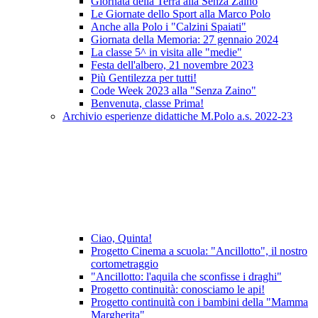
Giornata della Terra alla Senza Zaino
Le Giornate dello Sport alla Marco Polo
Anche alla Polo i "Calzini Spaiati"
Giornata della Memoria: 27 gennaio 2024
La classe 5^ in visita alle "medie"
Festa dell'albero, 21 novembre 2023
Più Gentilezza per tutti!
Code Week 2023 alla "Senza Zaino"
Benvenuta, classe Prima!
Archivio esperienze didattiche M.Polo a.s. 2022-23
Ciao, Quinta!
Progetto Cinema a scuola: "Ancillotto", il nostro
cortometraggio
"Ancillotto: l'aquila che sconfisse i draghi"
Progetto continuità: conosciamo le api!
Progetto continuità con i bambini della "Mamma
Margherita"