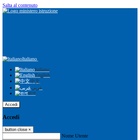
Salta al contenuto
Italiano
Italiano
English
中文
عربى
বাংলা
Accedi
Accedi
button close
×
Nome Utente