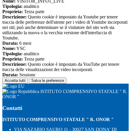
Nome:
VISITOR_INFO1_LIVE
Tipologia:
analitico
Proprieta:
Terza parte
Descrizione:
Questo cookie è impostato da Youtube per tenere
traccia delle preferenze dell'utente per i video di Youtube incorporati
nei siti; può anche determinare se il visitatore del sito web sta
utilizzando la nuova o la vecchia versione dell'interfaccia di
Youtube.
Durata:
6 mesi
Nome:
YSC
Tipologia:
analitico
Proprieta:
Terza parte
Descrizione:
Questo cookie è impostato da YouTube per tenere
traccia delle visualizzazioni dei video incorporati.
Durata:
Sessione
Accetta tutti
Salva le preferenze
ISTITUTO COMPRENSIVO STATALE " R.
ONOR "
Contatti
ISTITUTO COMPRENSIVO STATALE " R. ONOR "
VIA NAZARIO SAURO 11 - 30027 SAN DONA' DI