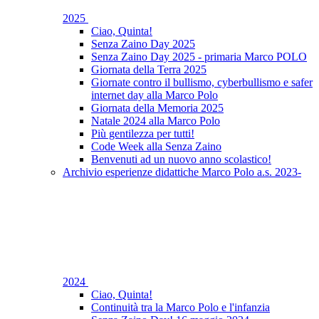
2025
Ciao, Quinta!
Senza Zaino Day 2025
Senza Zaino Day 2025 - primaria Marco POLO
Giornata della Terra 2025
Giornate contro il bullismo, cyberbullismo e safer
internet day alla Marco Polo
Giornata della Memoria 2025
Natale 2024 alla Marco Polo
Più gentilezza per tutti!
Code Week alla Senza Zaino
Benvenuti ad un nuovo anno scolastico!
Archivio esperienze didattiche Marco Polo a.s. 2023-
2024
Ciao, Quinta!
Continuità tra la Marco Polo e l'infanzia