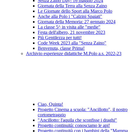
Senza Zaino Day! 16 maggio 2024
Giornata della Terra alla Senza Zaino
Le Giornate dello Sport alla Marco Polo
Anche alla Polo i "Calzini Spaiati"
Giornata della Memoria: 27 gennaio 2024
La classe 5^ in visita alle "medie"
Festa dell'albero, 21 novembre 2023
Più Gentilezza per tutti!
Code Week 2023 alla "Senza Zaino"
Benvenuta, classe Prima!
Archivio esperienze didattiche M.Polo a.s. 2022-23
Ciao, Quinta!
Progetto Cinema a scuola: "Ancillotto", il nostro
cortometraggio
"Ancillotto: l'aquila che sconfisse i draghi"
Progetto continuità: conosciamo le api!
Progetto continuità con i bambini della "Mamma