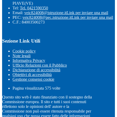
PIAVE(VE)
Tel:
Tel. 0421590350
Email:
veic824008@istruzione.it
Link per inviare una mail
PEC:
veic824008@pec.istruzione.it
Link per inviare una mail
C.F.: 84003500273
Sezione Link Utili
Cookie policy
Note legali
Informativa Privacy
Ufficio Relazioni con il Pubblico
Dichiarazione di accessibilità
Obiettivi di accessibilità
Gestione consensi cookie
Pagina visualizzata
575
volte
Questo sito web è stato finanziato con il sostegno della
Commissione europea. Il sito e tutti i suoi contenuti
riflettono solo le opinioni dell' autore e la
Commissione non può essere ritenuta responsabile per
qualsiasi uso che possa essere fatto delle informazioni