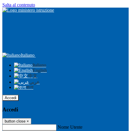
Salta al contenuto
Italiano
Italiano
English
中文
عربى
বাংলা
Accedi
Accedi
button close
×
Nome Utente