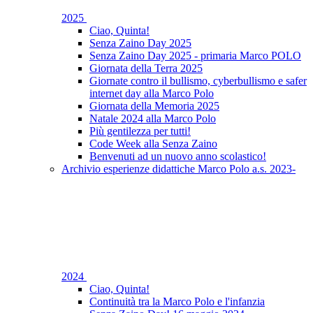
2025
Ciao, Quinta!
Senza Zaino Day 2025
Senza Zaino Day 2025 - primaria Marco POLO
Giornata della Terra 2025
Giornate contro il bullismo, cyberbullismo e safer
internet day alla Marco Polo
Giornata della Memoria 2025
Natale 2024 alla Marco Polo
Più gentilezza per tutti!
Code Week alla Senza Zaino
Benvenuti ad un nuovo anno scolastico!
Archivio esperienze didattiche Marco Polo a.s. 2023-
2024
Ciao, Quinta!
Continuità tra la Marco Polo e l'infanzia