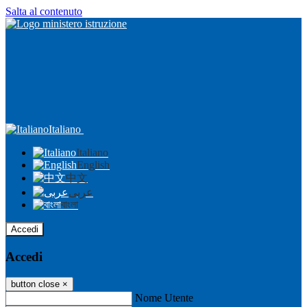
Salta al contenuto
Italiano
Italiano
English
中文
عربى
বাংলা
Accedi
Accedi
button close
×
Nome Utente