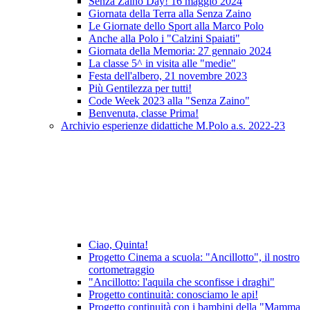
Senza Zaino Day! 16 maggio 2024
Giornata della Terra alla Senza Zaino
Le Giornate dello Sport alla Marco Polo
Anche alla Polo i "Calzini Spaiati"
Giornata della Memoria: 27 gennaio 2024
La classe 5^ in visita alle "medie"
Festa dell'albero, 21 novembre 2023
Più Gentilezza per tutti!
Code Week 2023 alla "Senza Zaino"
Benvenuta, classe Prima!
Archivio esperienze didattiche M.Polo a.s. 2022-23
Ciao, Quinta!
Progetto Cinema a scuola: "Ancillotto", il nostro
cortometraggio
"Ancillotto: l'aquila che sconfisse i draghi"
Progetto continuità: conosciamo le api!
Progetto continuità con i bambini della "Mamma