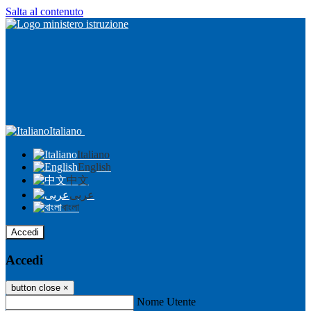
Salta al contenuto
Italiano
Italiano
English
中文
عربى
বাংলা
Accedi
Accedi
button close
×
Nome Utente