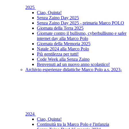
2025
Ciao, Quinta!
Senza Zaino Day 2025
Senza Zaino Day 2025 - primaria Marco POLO
Giornata della Terra 2025
Giornate contro il bullismo, cyberbullismo e safer
internet day alla Marco Polo
Giornata della Memoria 2025
Natale 2024 alla Marco Polo
Più gentilezza per tutti!
Code Week alla Senza Zaino
Benvenuti ad un nuovo anno scolastico!
Archivio esperienze didattiche Marco Polo a.s. 2023-
2024
Ciao, Quinta!
Continuità tra la Marco Polo e l'infanzia