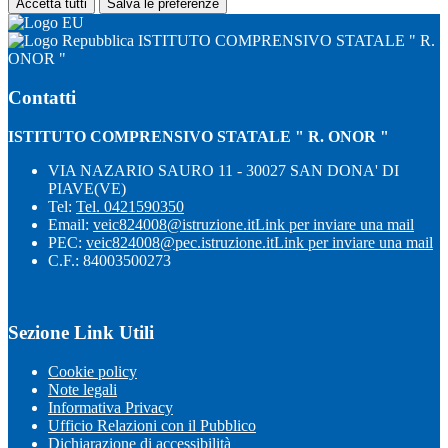
Accetta tutti
Salva le preferenze
ISTITUTO COMPRENSIVO STATALE " R.
ONOR "
Contatti
ISTITUTO COMPRENSIVO STATALE " R. ONOR "
VIA NAZARIO SAURO 11 - 30027 SAN DONA' DI
PIAVE(VE)
Tel:
Tel. 0421590350
Email:
veic824008@istruzione.it
Link per inviare una mail
PEC:
veic824008@pec.istruzione.it
Link per inviare una mail
C.F.: 84003500273
Sezione Link Utili
Cookie policy
Note legali
Informativa Privacy
Ufficio Relazioni con il Pubblico
Dichiarazione di accessibilità