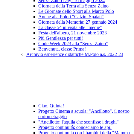
Senza Zaino Day! 16 maggio 2024
Giornata della Terra alla Senza Zaino
Le Giornate dello Sport alla Marco Polo
Anche alla Polo i "Calzini Spaiati"
Giornata della Memoria: 27 gennaio 2024
La classe 5^ in visita alle "medie"
Festa dell'albero, 21 novembre 2023
Più Gentilezza per tutti!
Code Week 2023 alla "Senza Zaino"
Benvenuta, classe Prima!
Archivio esperienze didattiche M.Polo a.s. 2022-23
Ciao, Quinta!
Progetto Cinema a scuola: "Ancillotto", il nostro
cortometraggio
"Ancillotto: l'aquila che sconfisse i draghi"
Progetto continuità: conosciamo le api!
Progetto continuità con i bambini della "Mamma