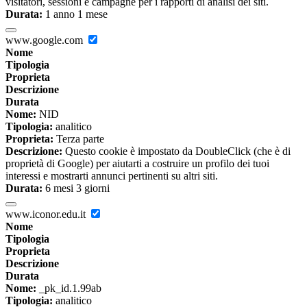
visitatori, sessioni e campagne per i rapporti di analisi dei siti.
Durata:
1 anno 1 mese
www.google.com
Nome
Tipologia
Proprieta
Descrizione
Durata
Nome:
NID
Tipologia:
analitico
Proprieta:
Terza parte
Descrizione:
Questo cookie è impostato da DoubleClick (che è di
proprietà di Google) per aiutarti a costruire un profilo dei tuoi
interessi e mostrarti annunci pertinenti su altri siti.
Durata:
6 mesi 3 giorni
www.iconor.edu.it
Nome
Tipologia
Proprieta
Descrizione
Durata
Nome:
_pk_id.1.99ab
Tipologia:
analitico