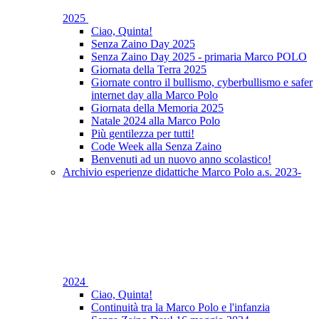
2025
Ciao, Quinta!
Senza Zaino Day 2025
Senza Zaino Day 2025 - primaria Marco POLO
Giornata della Terra 2025
Giornate contro il bullismo, cyberbullismo e safer
internet day alla Marco Polo
Giornata della Memoria 2025
Natale 2024 alla Marco Polo
Più gentilezza per tutti!
Code Week alla Senza Zaino
Benvenuti ad un nuovo anno scolastico!
Archivio esperienze didattiche Marco Polo a.s. 2023-
2024
Ciao, Quinta!
Continuità tra la Marco Polo e l'infanzia