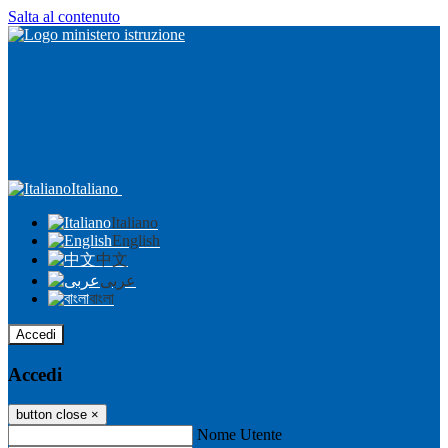
Salta al contenuto
Italiano
Italiano
English
中文
عربى
বাংলা
Accedi
Accedi
button close
×
Nome Utente