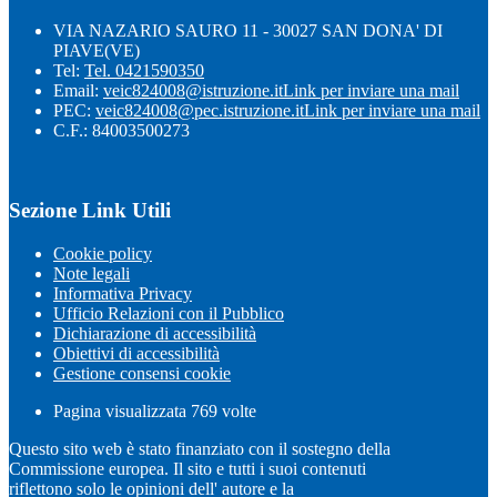
VIA NAZARIO SAURO 11 - 30027 SAN DONA' DI
PIAVE(VE)
Tel:
Tel. 0421590350
Email:
veic824008@istruzione.it
Link per inviare una mail
PEC:
veic824008@pec.istruzione.it
Link per inviare una mail
C.F.: 84003500273
Sezione Link Utili
Cookie policy
Note legali
Informativa Privacy
Ufficio Relazioni con il Pubblico
Dichiarazione di accessibilità
Obiettivi di accessibilità
Gestione consensi cookie
Pagina visualizzata
769
volte
Questo sito web è stato finanziato con il sostegno della
Commissione europea. Il sito e tutti i suoi contenuti
riflettono solo le opinioni dell' autore e la