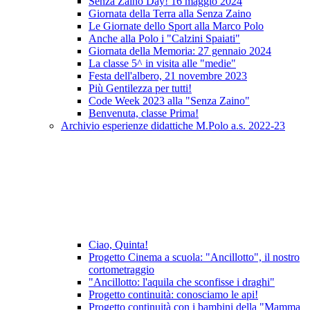
Senza Zaino Day! 16 maggio 2024
Giornata della Terra alla Senza Zaino
Le Giornate dello Sport alla Marco Polo
Anche alla Polo i "Calzini Spaiati"
Giornata della Memoria: 27 gennaio 2024
La classe 5^ in visita alle "medie"
Festa dell'albero, 21 novembre 2023
Più Gentilezza per tutti!
Code Week 2023 alla "Senza Zaino"
Benvenuta, classe Prima!
Archivio esperienze didattiche M.Polo a.s. 2022-23
Ciao, Quinta!
Progetto Cinema a scuola: "Ancillotto", il nostro
cortometraggio
"Ancillotto: l'aquila che sconfisse i draghi"
Progetto continuità: conosciamo le api!
Progetto continuità con i bambini della "Mamma