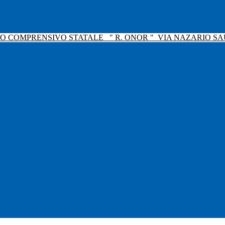
TO COMPRENSIVO STATALE
" R. ONOR "
VIA NAZARIO SAU