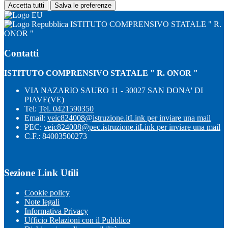
Accetta tutti
Salva le preferenze
ISTITUTO COMPRENSIVO STATALE " R.
ONOR "
Contatti
ISTITUTO COMPRENSIVO STATALE " R. ONOR "
VIA NAZARIO SAURO 11 - 30027 SAN DONA' DI
PIAVE(VE)
Tel:
Tel. 0421590350
Email:
veic824008@istruzione.it
Link per inviare una mail
PEC:
veic824008@pec.istruzione.it
Link per inviare una mail
C.F.: 84003500273
Sezione Link Utili
Cookie policy
Note legali
Informativa Privacy
Ufficio Relazioni con il Pubblico