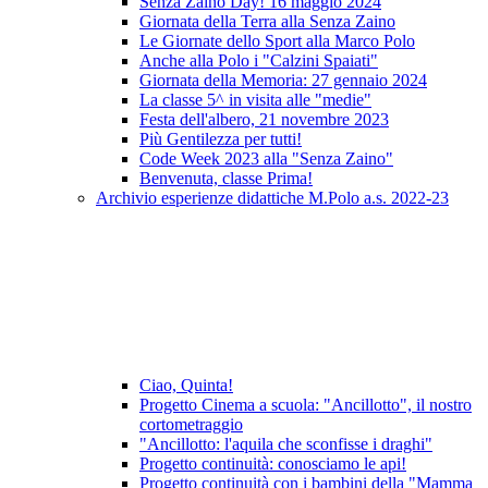
Senza Zaino Day! 16 maggio 2024
Giornata della Terra alla Senza Zaino
Le Giornate dello Sport alla Marco Polo
Anche alla Polo i "Calzini Spaiati"
Giornata della Memoria: 27 gennaio 2024
La classe 5^ in visita alle "medie"
Festa dell'albero, 21 novembre 2023
Più Gentilezza per tutti!
Code Week 2023 alla "Senza Zaino"
Benvenuta, classe Prima!
Archivio esperienze didattiche M.Polo a.s. 2022-23
Ciao, Quinta!
Progetto Cinema a scuola: "Ancillotto", il nostro
cortometraggio
"Ancillotto: l'aquila che sconfisse i draghi"
Progetto continuità: conosciamo le api!
Progetto continuità con i bambini della "Mamma