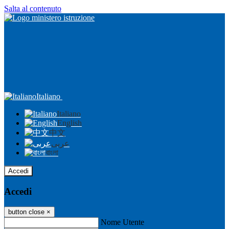
Salta al contenuto
Italiano
Italiano
English
中文
عربى
বাংলা
Accedi
Accedi
button close
×
Nome Utente