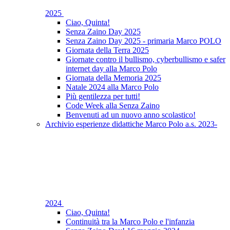
2025
Ciao, Quinta!
Senza Zaino Day 2025
Senza Zaino Day 2025 - primaria Marco POLO
Giornata della Terra 2025
Giornate contro il bullismo, cyberbullismo e safer
internet day alla Marco Polo
Giornata della Memoria 2025
Natale 2024 alla Marco Polo
Più gentilezza per tutti!
Code Week alla Senza Zaino
Benvenuti ad un nuovo anno scolastico!
Archivio esperienze didattiche Marco Polo a.s. 2023-
2024
Ciao, Quinta!
Continuità tra la Marco Polo e l'infanzia