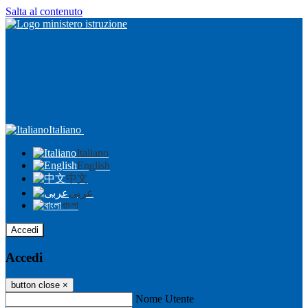
Salta al contenuto
Italiano
Italiano
English
中文
عربى
বাংলা
Accedi
Accedi
button close
×
Nome Utente