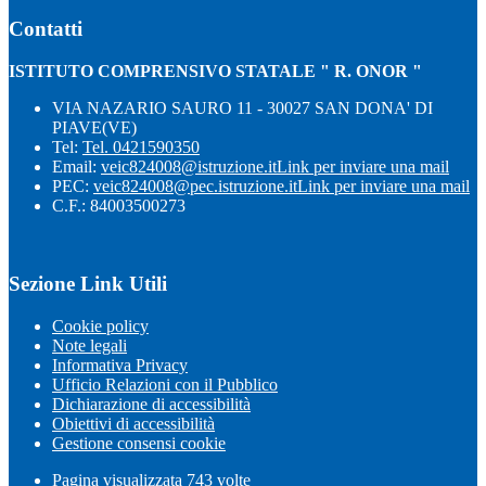
Contatti
ISTITUTO COMPRENSIVO STATALE " R. ONOR "
VIA NAZARIO SAURO 11 - 30027 SAN DONA' DI
PIAVE(VE)
Tel:
Tel. 0421590350
Email:
veic824008@istruzione.it
Link per inviare una mail
PEC:
veic824008@pec.istruzione.it
Link per inviare una mail
C.F.: 84003500273
Sezione Link Utili
Cookie policy
Note legali
Informativa Privacy
Ufficio Relazioni con il Pubblico
Dichiarazione di accessibilità
Obiettivi di accessibilità
Gestione consensi cookie
Pagina visualizzata
743
volte