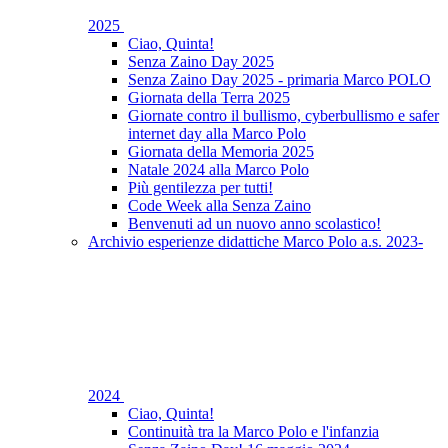
2025
Ciao, Quinta!
Senza Zaino Day 2025
Senza Zaino Day 2025 - primaria Marco POLO
Giornata della Terra 2025
Giornate contro il bullismo, cyberbullismo e safer
internet day alla Marco Polo
Giornata della Memoria 2025
Natale 2024 alla Marco Polo
Più gentilezza per tutti!
Code Week alla Senza Zaino
Benvenuti ad un nuovo anno scolastico!
Archivio esperienze didattiche Marco Polo a.s. 2023-
2024
Ciao, Quinta!
Continuità tra la Marco Polo e l'infanzia