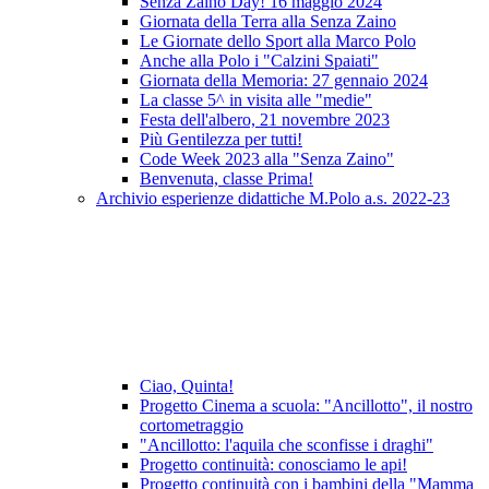
Senza Zaino Day! 16 maggio 2024
Giornata della Terra alla Senza Zaino
Le Giornate dello Sport alla Marco Polo
Anche alla Polo i "Calzini Spaiati"
Giornata della Memoria: 27 gennaio 2024
La classe 5^ in visita alle "medie"
Festa dell'albero, 21 novembre 2023
Più Gentilezza per tutti!
Code Week 2023 alla "Senza Zaino"
Benvenuta, classe Prima!
Archivio esperienze didattiche M.Polo a.s. 2022-23
Ciao, Quinta!
Progetto Cinema a scuola: "Ancillotto", il nostro
cortometraggio
"Ancillotto: l'aquila che sconfisse i draghi"
Progetto continuità: conosciamo le api!
Progetto continuità con i bambini della "Mamma