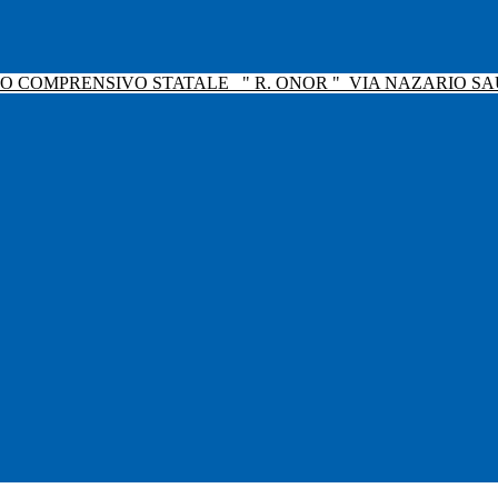
TO COMPRENSIVO STATALE
" R. ONOR "
VIA NAZARIO SAU