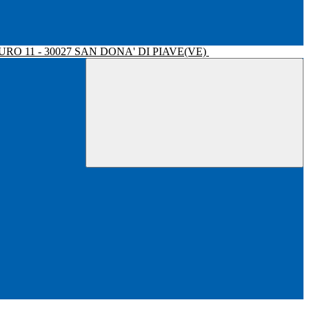
RO 11 - 30027 SAN DONA' DI PIAVE(VE)