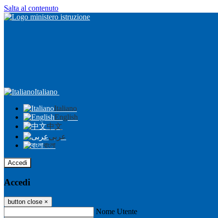
Salta al contenuto
Italiano
Italiano
English
中文
عربى
বাংলা
Accedi
Accedi
button close
×
Nome Utente