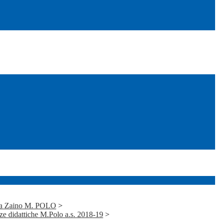
za Zaino M. POLO
>
 didattiche M.Polo a.s. 2018-19
>