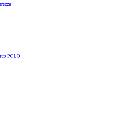
urezza
Marco POLO