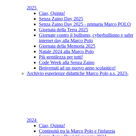
2025
Ciao, Quinta!
Senza Zaino Day 2025
Senza Zaino Day 2025 - primaria Marco POLO
Giornata della Terra 2025
Giornate contro il bullismo, cyberbullismo e safer
internet day alla Marco Polo
Giornata della Memoria 2025
Natale 2024 alla Marco Polo
Più gentilezza per tutti!
Code Week alla Senza Zaino
Benvenuti ad un nuovo anno scolastico!
Archivio esperienze didattiche Marco Polo a.s. 2023-
2024
Ciao, Quinta!
Continuità tra la Marco Polo e l'infanzia