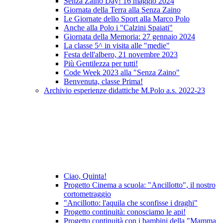
Senza Zaino Day! 16 maggio 2024
Giornata della Terra alla Senza Zaino
Le Giornate dello Sport alla Marco Polo
Anche alla Polo i "Calzini Spaiati"
Giornata della Memoria: 27 gennaio 2024
La classe 5^ in visita alle "medie"
Festa dell'albero, 21 novembre 2023
Più Gentilezza per tutti!
Code Week 2023 alla "Senza Zaino"
Benvenuta, classe Prima!
Archivio esperienze didattiche M.Polo a.s. 2022-23
Ciao, Quinta!
Progetto Cinema a scuola: "Ancillotto", il nostro
cortometraggio
"Ancillotto: l'aquila che sconfisse i draghi"
Progetto continuità: conosciamo le api!
Progetto continuità con i bambini della "Mamma