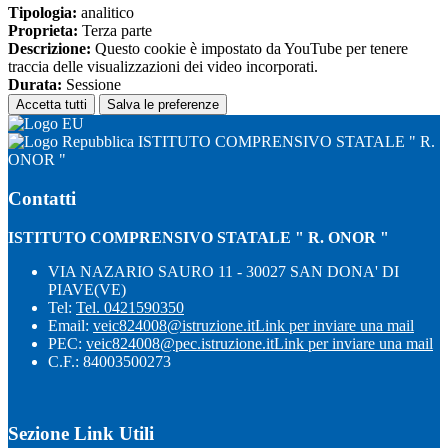
Tipologia:
analitico
Proprieta:
Terza parte
Descrizione:
Questo cookie è impostato da YouTube per tenere
traccia delle visualizzazioni dei video incorporati.
Durata:
Sessione
Accetta tutti
Salva le preferenze
ISTITUTO COMPRENSIVO STATALE " R.
ONOR "
Contatti
ISTITUTO COMPRENSIVO STATALE " R. ONOR "
VIA NAZARIO SAURO 11 - 30027 SAN DONA' DI
PIAVE(VE)
Tel:
Tel. 0421590350
Email:
veic824008@istruzione.it
Link per inviare una mail
PEC:
veic824008@pec.istruzione.it
Link per inviare una mail
C.F.: 84003500273
Sezione Link Utili