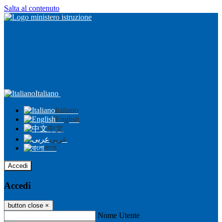
Salta al contenuto
Italiano
Italiano
English
中文
عربى
বাংলা
Accedi
Accedi
button close
×
Nome Utente