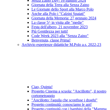
Senza Zaino Day! 16 maggio 2024
Giornata della Terra alla Senza Zaino
Le Giornate dello Sport alla Marco Polo
Anche alla Polo i "Calzini Spaiati"
Giornata della Memoria: 27 gennaio 2024
La classe 5^ in visita alle "medie"
Festa dell'albero, 21 novembre 2023
Più Gentilezza per tutti!
Code Week 2023 alla "Senza Zaino"
Benvenuta, classe Prima!
Archivio esperienze didattiche M.Polo a.s. 2022-23
Ciao, Quinta!
Progetto Cinema a scuola: "Ancillotto", il nostro
cortometraggio
"Ancillotto: l'aquila che sconfisse i draghi"
Progetto continuità: conosciamo le api!
Progetto continuità con i bambini della "Mamma