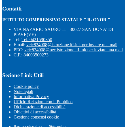
Contatti
ISTITUTO COMPRENSIVO STATALE " R. ONOR "
VIA NAZARIO SAURO 11 - 30027 SAN DONA' DI
PIAVE(VE)
Tel:
Tel. 0421590350
Email:
veic824008@istruzione.it
Link per inviare una mail
PEC:
veic824008@pec.istruzione.it
Link per inviare una mail
C.F.: 84003500273
Sezione Link Utili
Cookie policy
Note legali
Informativa Privacy
Ufficio Relazioni con il Pubblico
Dichiarazione di accessibilità
Obiettivi di accessibilità
Gestione consensi cookie
Pagina visualizzata
666
volte