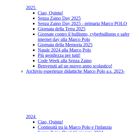
2025
Ciao, Quinta!
Senza Zaino Day 2025
Senza Zaino Day 2025 - primaria Marco POLO
Giornata della Terra 2025
Giornate contro il bullismo, cyberbullismo e safer
internet day alla Marco Polo
Giornata della Memoria 2025
Natale 2024 alla Marco Polo
Più gentilezza per tutti!
Code Week alla Senza Zaino
Benvenuti ad un nuovo anno scolastico!
Archivio esperienze didattiche Marco Polo a.s. 2023-
2024
Ciao, Quinta!
Continuità tra la Marco Polo e l'infanzia