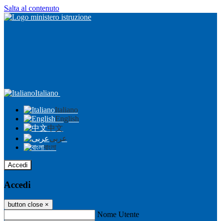
Salta al contenuto
Italiano
Italiano
English
中文
عربى
বাংলা
Accedi
Accedi
button close
×
Nome Utente