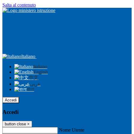
Salta al contenuto
Italiano
Italiano
English
中文
عربى
বাংলা
Accedi
Accedi
button close
×
Nome Utente