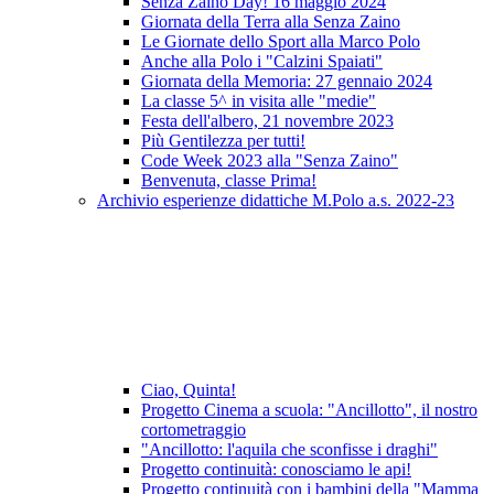
Senza Zaino Day! 16 maggio 2024
Giornata della Terra alla Senza Zaino
Le Giornate dello Sport alla Marco Polo
Anche alla Polo i "Calzini Spaiati"
Giornata della Memoria: 27 gennaio 2024
La classe 5^ in visita alle "medie"
Festa dell'albero, 21 novembre 2023
Più Gentilezza per tutti!
Code Week 2023 alla "Senza Zaino"
Benvenuta, classe Prima!
Archivio esperienze didattiche M.Polo a.s. 2022-23
Ciao, Quinta!
Progetto Cinema a scuola: "Ancillotto", il nostro
cortometraggio
"Ancillotto: l'aquila che sconfisse i draghi"
Progetto continuità: conosciamo le api!
Progetto continuità con i bambini della "Mamma