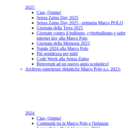
2025
Ciao, Quinta!
Senza Zaino Day 2025
Senza Zaino Day 2025 - primaria Marco POLO
Giornata della Terra 2025
Giornate contro il bullismo, cyberbullismo e safer
internet day alla Marco Polo
Giornata della Memoria 2025
Natale 2024 alla Marco Polo
Più gentilezza per tutti!
Code Week alla Senza Zaino
Benvenuti ad un nuovo anno scolastico!
Archivio esperienze didattiche Marco Polo a.s. 2023-
2024
Ciao, Quinta!
Continuità tra la Marco Polo e l'infanzia