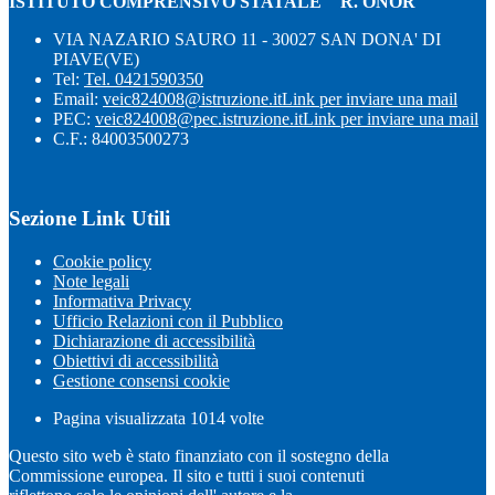
ISTITUTO COMPRENSIVO STATALE " R. ONOR "
VIA NAZARIO SAURO 11 - 30027 SAN DONA' DI
PIAVE(VE)
Tel:
Tel. 0421590350
Email:
veic824008@istruzione.it
Link per inviare una mail
PEC:
veic824008@pec.istruzione.it
Link per inviare una mail
C.F.: 84003500273
Sezione Link Utili
Cookie policy
Note legali
Informativa Privacy
Ufficio Relazioni con il Pubblico
Dichiarazione di accessibilità
Obiettivi di accessibilità
Gestione consensi cookie
Pagina visualizzata
1014
volte
Questo sito web è stato finanziato con il sostegno della
Commissione europea. Il sito e tutti i suoi contenuti