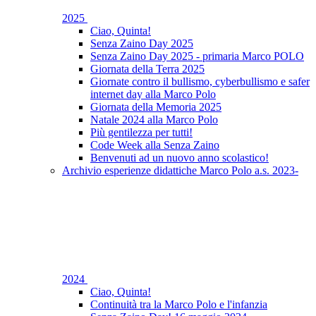
2025
Ciao, Quinta!
Senza Zaino Day 2025
Senza Zaino Day 2025 - primaria Marco POLO
Giornata della Terra 2025
Giornate contro il bullismo, cyberbullismo e safer
internet day alla Marco Polo
Giornata della Memoria 2025
Natale 2024 alla Marco Polo
Più gentilezza per tutti!
Code Week alla Senza Zaino
Benvenuti ad un nuovo anno scolastico!
Archivio esperienze didattiche Marco Polo a.s. 2023-
2024
Ciao, Quinta!
Continuità tra la Marco Polo e l'infanzia