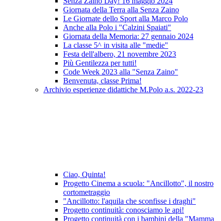
Senza Zaino Day! 16 maggio 2024
Giornata della Terra alla Senza Zaino
Le Giornate dello Sport alla Marco Polo
Anche alla Polo i "Calzini Spaiati"
Giornata della Memoria: 27 gennaio 2024
La classe 5^ in visita alle "medie"
Festa dell'albero, 21 novembre 2023
Più Gentilezza per tutti!
Code Week 2023 alla "Senza Zaino"
Benvenuta, classe Prima!
Archivio esperienze didattiche M.Polo a.s. 2022-23
Ciao, Quinta!
Progetto Cinema a scuola: "Ancillotto", il nostro
cortometraggio
"Ancillotto: l'aquila che sconfisse i draghi"
Progetto continuità: conosciamo le api!
Progetto continuità con i bambini della "Mamma