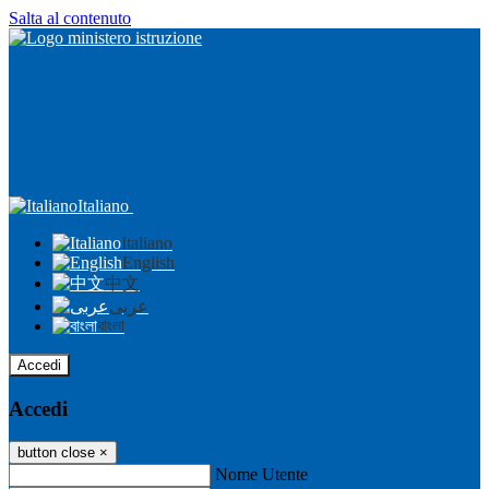
Salta al contenuto
Italiano
Italiano
English
中文
عربى
বাংলা
Accedi
Accedi
button close
×
Nome Utente