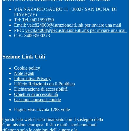
VIA NAZARIO SAURO 11 - 30027 SAN DONA' DI
PIAVE(VE)
Tel:
Tel. 0421590350
Email:
veic824008@istruzione.it
Link per inviare una mail
PEC:
veic824008@pec.istruzione.it
Link per inviare una mail
C.F.: 84003500273
Sezione Link Utili
Cookie policy
Note legali
Informativa Privacy
Ufficio Relazioni con il Pubblico
Dichiarazione di accessibilità
Obiettivi di accessibilità
Gestione consensi cookie
Pagina visualizzata
1288
volte
Questo sito web è stato finanziato con il sostegno della
Commissione europea. Il sito e tutti i suoi contenuti
riflettono solo le opinioni dell' autore e la