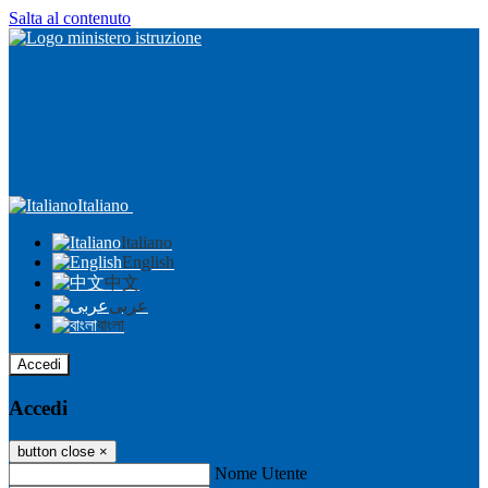
Salta al contenuto
Italiano
Italiano
English
中文
عربى
বাংলা
Accedi
Accedi
button close
×
Nome Utente