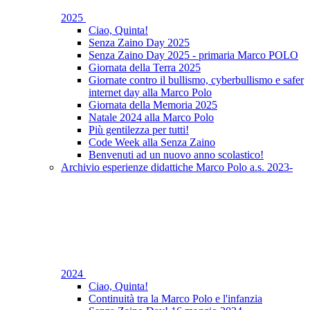
2025
Ciao, Quinta!
Senza Zaino Day 2025
Senza Zaino Day 2025 - primaria Marco POLO
Giornata della Terra 2025
Giornate contro il bullismo, cyberbullismo e safer
internet day alla Marco Polo
Giornata della Memoria 2025
Natale 2024 alla Marco Polo
Più gentilezza per tutti!
Code Week alla Senza Zaino
Benvenuti ad un nuovo anno scolastico!
Archivio esperienze didattiche Marco Polo a.s. 2023-
2024
Ciao, Quinta!
Continuità tra la Marco Polo e l'infanzia