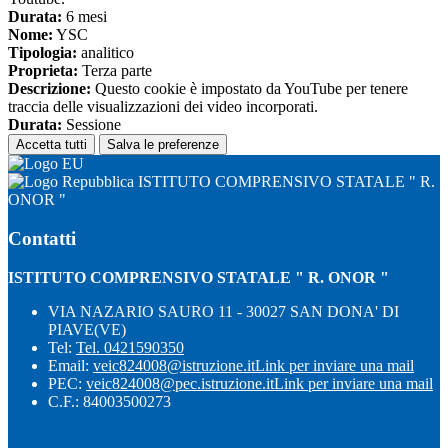
Durata:
6 mesi
Nome:
YSC
Tipologia:
analitico
Proprieta:
Terza parte
Descrizione:
Questo cookie è impostato da YouTube per tenere
traccia delle visualizzazioni dei video incorporati.
Durata:
Sessione
Accetta tutti
Salva le preferenze
ISTITUTO COMPRENSIVO STATALE " R.
ONOR "
Contatti
ISTITUTO COMPRENSIVO STATALE " R. ONOR "
VIA NAZARIO SAURO 11 - 30027 SAN DONA' DI
PIAVE(VE)
Tel:
Tel. 0421590350
Email:
veic824008@istruzione.it
Link per inviare una mail
PEC:
veic824008@pec.istruzione.it
Link per inviare una mail
C.F.: 84003500273