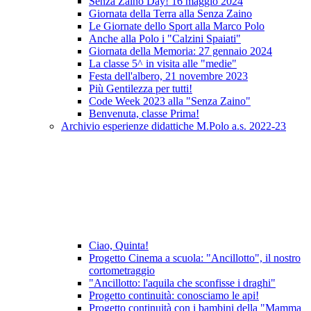
Senza Zaino Day! 16 maggio 2024
Giornata della Terra alla Senza Zaino
Le Giornate dello Sport alla Marco Polo
Anche alla Polo i "Calzini Spaiati"
Giornata della Memoria: 27 gennaio 2024
La classe 5^ in visita alle "medie"
Festa dell'albero, 21 novembre 2023
Più Gentilezza per tutti!
Code Week 2023 alla "Senza Zaino"
Benvenuta, classe Prima!
Archivio esperienze didattiche M.Polo a.s. 2022-23
Ciao, Quinta!
Progetto Cinema a scuola: "Ancillotto", il nostro
cortometraggio
"Ancillotto: l'aquila che sconfisse i draghi"
Progetto continuità: conosciamo le api!
Progetto continuità con i bambini della "Mamma