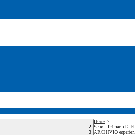
Home
>
Scuola Primaria E. 
ARCHIVIO esperienze