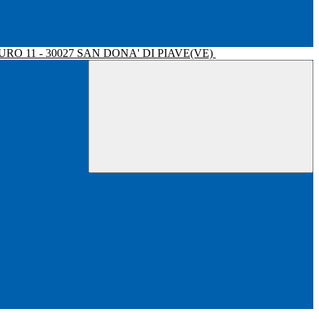
RO 11 - 30027 SAN DONA' DI PIAVE(VE)