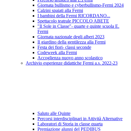
Giornata bullismo e cyberbullismo-Fermi 2024
Calzini spaiati alla Fermi
I bambini della Fermi RICORDANO...
Spettacolo teatrale PICCOLO ABETE
"Il Sole in Classe"- quarte e quinte scuola E.
Fermi
Giornata nazionale degli alberi 2023
Il giardino della gentilezza alla Fermi
Festa dei fiori- classi seconde
Codeweek alla Fermi
Accoglienza nuovo anno scolastico
Archivio esperienze didattiche Fermi a.s. 2022-23
Saluto alle Quinte
Percorsi interdisciplinari in Attività Alternative
Laboratori di Storia in classe quarta
Premiazione alunni del PEDIBUS