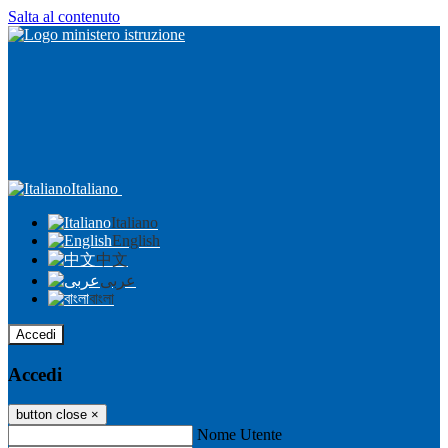
Salta al contenuto
Italiano
Italiano
English
中文
عربى
বাংলা
Accedi
Accedi
button close
×
Nome Utente