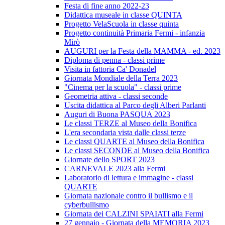
Festa di fine anno 2022-23
Didattica museale in classe QUINTA
Progetto VelaScuola in classe quinta
Progetto continuità Primaria Fermi - infanzia
Mirò
AUGURI per la Festa della MAMMA - ed. 2023
Diploma di penna - classi prime
Visita in fattoria Ca' Donadel
Giornata Mondiale della Terra 2023
"Cinema per la scuola" - classi prime
Geometria attiva - classi seconde
Uscita didattica al Parco degli Alberi Parlanti
Auguri di Buona PASQUA 2023
Le classi TERZE al Museo della Bonifica
L'era secondaria vista dalle classi terze
Le classi QUARTE al Museo della Bonifica
Le classi SECONDE al Museo della Bonifica
Giornate dello SPORT 2023
CARNEVALE 2023 alla Fermi
Laboratorio di lettura e immagine - classi
QUARTE
Giornata nazionale contro il bullismo e il
cyberbullismo
Giornata dei CALZINI SPAIATI alla Fermi
27 gennaio - Giornata della MEMORIA 2023