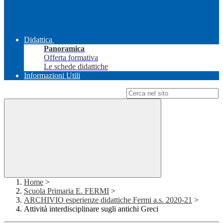
Didattica
Panoramica
Offerta formativa
Le schede didattiche
Informazioni Utili
Campo di ricerca per le pagine del sito
Home
>
Scuola Primaria E. FERMI
>
ARCHIVIO esperienze didattiche Fermi a.s. 2020-21
>
Attività interdisciplinare sugli antichi Greci