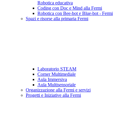
Robotica educativa
Coding con Doc e Mind alla Fermi
Robotica con Bee-bot e Blue-bot - Fermi
Spazi e risorse alla primaria Fermi
Laboratorio STEAM
Corner Multimediale
Aula Immersiva
Aula Multisensoriale
Organizzazione alla Fermi e servizi
Progetti e Iniziative alla Fermi