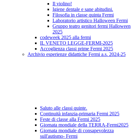
Il violino!
Igiene dentale e sane abitudini.
Filosofia in classe quinta Fermi
Laboratorio artistico Halloween Fermi
Gruppo teatro genitori fermi Halloween
2025
codeweek 2025 alla fermi
IL VENETO LEGGE-FERMI-2025
Accoglienza classi prime Fermi 2025
Archivio esperienze didattiche Fermi a.s. 2024-25
Saluto alle classi quinte.
Continuità infanzia-primaria Fermi 2025
Feste di classe alla Fermi 2025
Giornata mondiale della TERRA-Fermi2025
Giornata mondiale di consapevolezza
sull'autismo- Fermi