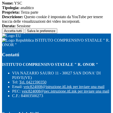
Nome:
YSC
Tipologia:
analitico
Proprieta:
Terza parte
Descrizione:
Questo cookie è impostato da YouTube per tenere
traccia delle visualizzazioni dei video incorporati.
Durata:
Sessione
Accetta tutti
Salva le preferenze
ISTITUTO COMPRENSIVO STATALE " R.
ONOR "
Contatti
ISTITUTO COMPRENSIVO STATALE " R. ONOR "
VIA NAZARIO SAURO 11 - 30027 SAN DONA' DI
PIAVE(VE)
Tel:
Tel. 0421590350
Email:
veic824008@istruzione.it
Link per inviare una mail
PEC:
veic824008@pec.istruzione.it
Link per inviare una mail
C.F.: 84003500273