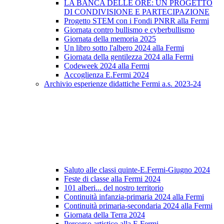
LA BANCA DELLE ORE: UN PROGETTO
DI CONDIVISIONE E PARTECIPAZIONE
Progetto STEM con i Fondi PNRR alla Fermi
Giornata contro bullismo e cyberbullismo
Giornata della memoria 2025
Un libro sotto l'albero 2024 alla Fermi
Giornata della gentilezza 2024 alla Fermi
Codeweek 2024 alla Fermi
Accoglienza E.Fermi 2024
Archivio esperienze didattiche Fermi a.s. 2023-24
Saluto alle classi quinte-E.Fermi-Giugno 2024
Feste di classe alla Fermi 2024
101 alberi... del nostro territorio
Continuità infanzia-primaria 2024 alla Fermi
Continuità primaria-secondaria 2024 alla Fermi
Giornata della Terra 2024
Percorso artistico alla E.Fermi