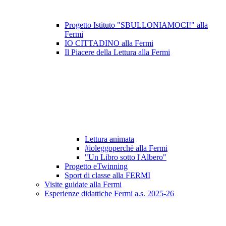
Progetto Istituto "SBULLONIAMOCI!" alla
Fermi
IO CITTADINO alla Fermi
Il Piacere della Lettura alla Fermi
Lettura animata
#ioleggoperchè alla Fermi
"Un Libro sotto l'Albero"
Progetto eTwinning
Sport di classe alla FERMI
Visite guidate alla Fermi
Esperienze didattiche Fermi a.s. 2025-26