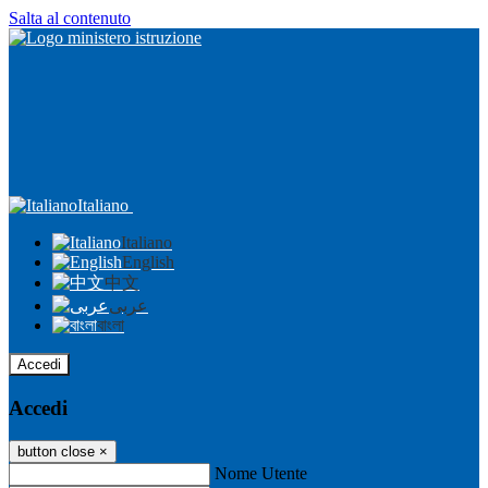
Salta al contenuto
Italiano
Italiano
English
中文
عربى
বাংলা
Accedi
Accedi
button close
×
Nome Utente