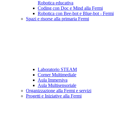
Robotica educativa
Coding con Doc e Mind alla Fermi
Robotica con Bee-bot e Blue-bot - Fermi
Spazi e risorse alla primaria Fermi
Laboratorio STEAM
Corner Multimediale
Aula Immersiva
Aula Multisensoriale
Organizzazione alla Fermi e servizi
Progetti e Iniziative alla Fermi