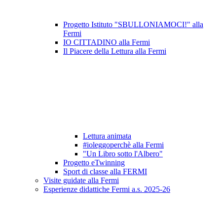
Progetto Istituto "SBULLONIAMOCI!" alla
Fermi
IO CITTADINO alla Fermi
Il Piacere della Lettura alla Fermi
Lettura animata
#ioleggoperchè alla Fermi
"Un Libro sotto l'Albero"
Progetto eTwinning
Sport di classe alla FERMI
Visite guidate alla Fermi
Esperienze didattiche Fermi a.s. 2025-26