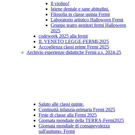
Il violino!
Igiene dentale e sane abitudini.
Filosofia in classe quinta Fermi
Laboratorio artistico Halloween Fermi
Gruppo teatro genitori fermi Halloween
2025
codeweek 2025 alla fermi
IL VENETO LEGGE-FERMI-2025
Accoglienza classi prime Fermi 2025
Archivio esperienze didattiche Fermi a.s. 2024-25
Saluto alle classi quinte.
Continuità infanzia-primaria Fermi 2025
Feste di classe alla Fermi 2025
Giornata mondiale della TERRA-Fermi2025
Giornata mondiale di consapevolezza
sull'autismo- Fermi