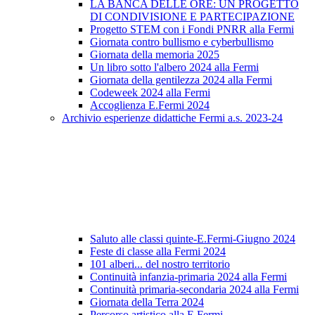
LA BANCA DELLE ORE: UN PROGETTO
DI CONDIVISIONE E PARTECIPAZIONE
Progetto STEM con i Fondi PNRR alla Fermi
Giornata contro bullismo e cyberbullismo
Giornata della memoria 2025
Un libro sotto l'albero 2024 alla Fermi
Giornata della gentilezza 2024 alla Fermi
Codeweek 2024 alla Fermi
Accoglienza E.Fermi 2024
Archivio esperienze didattiche Fermi a.s. 2023-24
Saluto alle classi quinte-E.Fermi-Giugno 2024
Feste di classe alla Fermi 2024
101 alberi... del nostro territorio
Continuità infanzia-primaria 2024 alla Fermi
Continuità primaria-secondaria 2024 alla Fermi
Giornata della Terra 2024
Percorso artistico alla E.Fermi