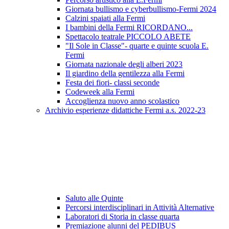
Giornata bullismo e cyberbullismo-Fermi 2024
Calzini spaiati alla Fermi
I bambini della Fermi RICORDANO...
Spettacolo teatrale PICCOLO ABETE
"Il Sole in Classe"- quarte e quinte scuola E.
Fermi
Giornata nazionale degli alberi 2023
Il giardino della gentilezza alla Fermi
Festa dei fiori- classi seconde
Codeweek alla Fermi
Accoglienza nuovo anno scolastico
Archivio esperienze didattiche Fermi a.s. 2022-23
Saluto alle Quinte
Percorsi interdisciplinari in Attività Alternative
Laboratori di Storia in classe quarta
Premiazione alunni del PEDIBUS