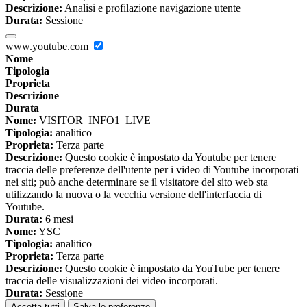
Descrizione:
Analisi e profilazione navigazione utente
Durata:
Sessione
www.youtube.com
Nome
Tipologia
Proprieta
Descrizione
Durata
Nome:
VISITOR_INFO1_LIVE
Tipologia:
analitico
Proprieta:
Terza parte
Descrizione:
Questo cookie è impostato da Youtube per tenere
traccia delle preferenze dell'utente per i video di Youtube incorporati
nei siti; può anche determinare se il visitatore del sito web sta
utilizzando la nuova o la vecchia versione dell'interfaccia di
Youtube.
Durata:
6 mesi
Nome:
YSC
Tipologia:
analitico
Proprieta:
Terza parte
Descrizione:
Questo cookie è impostato da YouTube per tenere
traccia delle visualizzazioni dei video incorporati.
Durata:
Sessione
Accetta tutti
Salva le preferenze