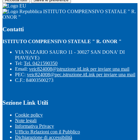
ISTITUTO COMPRENSIVO STATALE " R.
ONOR "
Contatti
ISTITUTO COMPRENSIVO STATALE " R. ONOR "
VIA NAZARIO SAURO 11 - 30027 SAN DONA' DI
PIAVE(VE)
Tel:
Tel. 0421590350
Email:
veic824008@istruzione.it
Link per inviare una mail
PEC:
veic824008@pec.istruzione.it
Link per inviare una mail
C.F.: 84003500273
Sezione Link Utili
Cookie policy
Note legali
Informativa Privacy
Ufficio Relazioni con il Pubblico
Dichiarazione di accessibilità