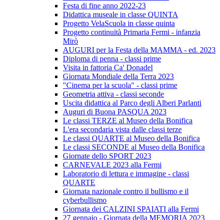
Festa di fine anno 2022-23
Didattica museale in classe QUINTA
Progetto VelaScuola in classe quinta
Progetto continuità Primaria Fermi - infanzia
Mirò
AUGURI per la Festa della MAMMA - ed. 2023
Diploma di penna - classi prime
Visita in fattoria Ca' Donadel
Giornata Mondiale della Terra 2023
"Cinema per la scuola" - classi prime
Geometria attiva - classi seconde
Uscita didattica al Parco degli Alberi Parlanti
Auguri di Buona PASQUA 2023
Le classi TERZE al Museo della Bonifica
L'era secondaria vista dalle classi terze
Le classi QUARTE al Museo della Bonifica
Le classi SECONDE al Museo della Bonifica
Giornate dello SPORT 2023
CARNEVALE 2023 alla Fermi
Laboratorio di lettura e immagine - classi
QUARTE
Giornata nazionale contro il bullismo e il
cyberbullismo
Giornata dei CALZINI SPAIATI alla Fermi
27 gennaio - Giornata della MEMORIA 2023