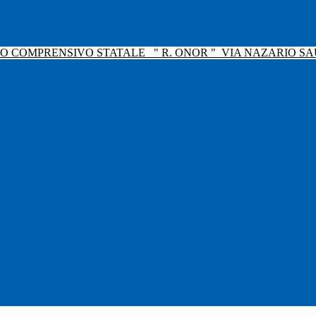
TO COMPRENSIVO STATALE
" R. ONOR "
VIA NAZARIO SAU