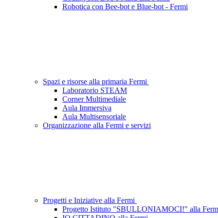
Robotica con Bee-bot e Blue-bot - Fermi
Spazi e risorse alla primaria Fermi
Laboratorio STEAM
Corner Multimediale
Aula Immersiva
Aula Multisensoriale
Organizzazione alla Fermi e servizi
Progetti e Iniziative alla Fermi
Progetto Istituto "SBULLONIAMOCI!" alla Ferm
IO CITTADINO alla Fermi