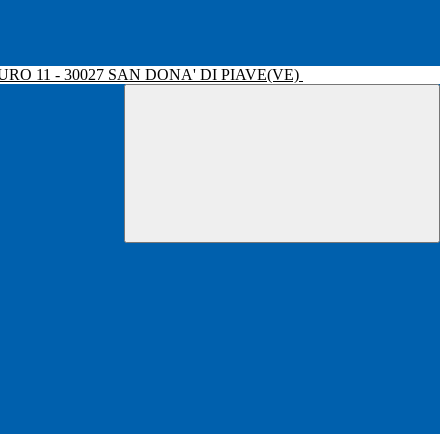
RO 11 - 30027 SAN DONA' DI PIAVE(VE)