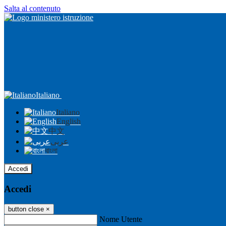
Salta al contenuto
Italiano
Italiano
English
中文
عربى
বাংলা
Accedi
Accedi
button close
×
Nome Utente