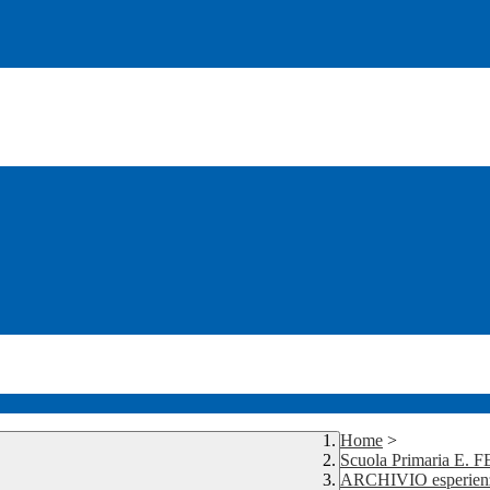
Home
>
Scuola Primaria E. 
ARCHIVIO esperienze