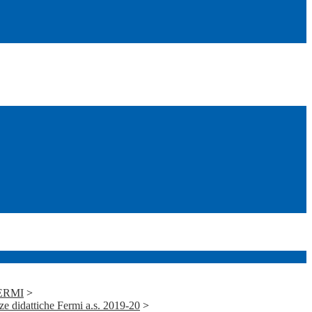
FERMI
>
 didattiche Fermi a.s. 2019-20
>