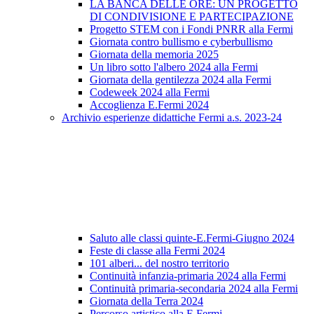
LA BANCA DELLE ORE: UN PROGETTO
DI CONDIVISIONE E PARTECIPAZIONE
Progetto STEM con i Fondi PNRR alla Fermi
Giornata contro bullismo e cyberbullismo
Giornata della memoria 2025
Un libro sotto l'albero 2024 alla Fermi
Giornata della gentilezza 2024 alla Fermi
Codeweek 2024 alla Fermi
Accoglienza E.Fermi 2024
Archivio esperienze didattiche Fermi a.s. 2023-24
Saluto alle classi quinte-E.Fermi-Giugno 2024
Feste di classe alla Fermi 2024
101 alberi... del nostro territorio
Continuità infanzia-primaria 2024 alla Fermi
Continuità primaria-secondaria 2024 alla Fermi
Giornata della Terra 2024
Percorso artistico alla E.Fermi