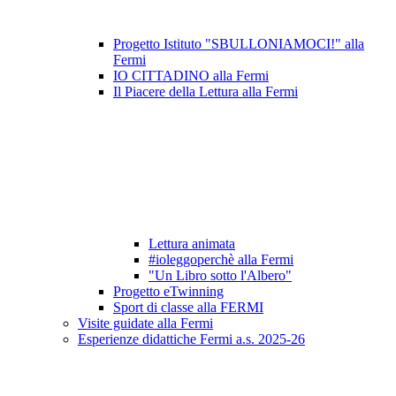
Progetto Istituto "SBULLONIAMOCI!" alla
Fermi
IO CITTADINO alla Fermi
Il Piacere della Lettura alla Fermi
Lettura animata
#ioleggoperchè alla Fermi
"Un Libro sotto l'Albero"
Progetto eTwinning
Sport di classe alla FERMI
Visite guidate alla Fermi
Esperienze didattiche Fermi a.s. 2025-26