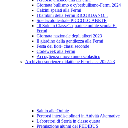
Giornata bullismo e cyberbullismo-Fermi 2024
Calzini spaiati alla Fermi
I bambini della Fermi RICORDANO...
Spettacolo teatrale PICCOLO ABETE
"Il Sole in Classe"- quarte e quinte scuola E.
Fermi
Giornata nazionale degli alberi 2023
Il giardino della gentilezza alla Fermi
Festa dei fiori- classi seconde
Codeweek alla Fermi
Accoglienza nuovo anno scolastico
Archivio esperienze didattiche Fermi a.s. 2022-23
Saluto alle Quinte
Percorsi interdisciplinari in Attività Alternative
Laboratori di Storia in classe quarta
Premiazione alunni del PEDIBUS