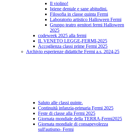
Il violino!
Igiene dentale e sane abitudini.
Filosofia in classe quinta Fermi
Laboratorio artistico Halloween Fermi
Gruppo teatro genitori fermi Halloween
2025
codeweek 2025 alla fermi
IL VENETO LEGGE-FERMI-2025
Accoglienza classi prime Fermi 2025
Archivio esperienze didattiche Fermi a.s. 2024-25
Saluto alle classi quinte.
Continuità infanzia-primaria Fermi 2025
Feste di classe alla Fermi 2025
Giornata mondiale della TERRA-Fermi2025
Giornata mondiale di consapevolezza
sull'autismo- Fermi