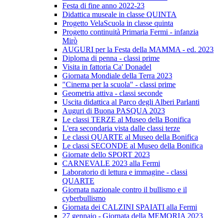
Festa di fine anno 2022-23
Didattica museale in classe QUINTA
Progetto VelaScuola in classe quinta
Progetto continuità Primaria Fermi - infanzia
Mirò
AUGURI per la Festa della MAMMA - ed. 2023
Diploma di penna - classi prime
Visita in fattoria Ca' Donadel
Giornata Mondiale della Terra 2023
"Cinema per la scuola" - classi prime
Geometria attiva - classi seconde
Uscita didattica al Parco degli Alberi Parlanti
Auguri di Buona PASQUA 2023
Le classi TERZE al Museo della Bonifica
L'era secondaria vista dalle classi terze
Le classi QUARTE al Museo della Bonifica
Le classi SECONDE al Museo della Bonifica
Giornate dello SPORT 2023
CARNEVALE 2023 alla Fermi
Laboratorio di lettura e immagine - classi
QUARTE
Giornata nazionale contro il bullismo e il
cyberbullismo
Giornata dei CALZINI SPAIATI alla Fermi
27 gennaio - Giornata della MEMORIA 2023