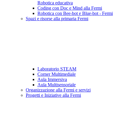
Robotica educativa
Coding con Doc e Mind alla Fermi
Robotica con Bee-bot e Blue-bot - Fermi
Spazi e risorse alla primaria Fermi
Laboratorio STEAM
Corner Multimediale
Aula Immersiva
Aula Multisensoriale
Organizzazione alla Fermi e servizi
Progetti e Iniziative alla Fermi