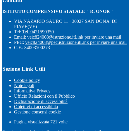
Contatti
ISTITUTO COMPRENSIVO STATALE " R. ONOR "
VIA NAZARIO SAURO 11 - 30027 SAN DONA' DI
PIAVE(VE)
Tel:
Tel. 0421590350
Email:
veic824008@istruzione.it
Link per inviare una mail
PEC:
veic824008@pec.istruzione.it
Link per inviare una mail
C.F.: 84003500273
Sezione Link Utili
Cookie policy
Note legali
Informativa Privacy
Ufficio Relazioni con il Pubblico
Dichiarazione di accessibilità
Obiettivi di accessibilità
Gestione consensi cookie
Pagina visualizzata
721
volte