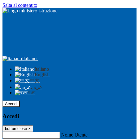
Salta al contenuto
Italiano
Italiano
English
中文
عربى
বাংলা
Accedi
Accedi
button close
×
Nome Utente