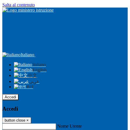
Salta al contenuto
Italiano
Italiano
English
中文
عربى
বাংলা
Accedi
Accedi
button close
×
Nome Utente