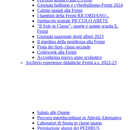
Giornata bullismo e cyberbullismo-Fermi 2024
Calzini spaiati alla Fermi
I bambini della Fermi RICORDANO...
Spettacolo teatrale PICCOLO ABETE
"Il Sole in Classe"- quarte e quinte scuola E.
Fermi
Giornata nazionale degli alberi 2023
Il giardino della gentilezza alla Fermi
Festa dei fiori- classi seconde
Codeweek alla Fermi
Accoglienza nuovo anno scolastico
Archivio esperienze didattiche Fermi a.s. 2022-23
Saluto alle Quinte
Percorsi interdisciplinari in Attività Alternative
Laboratori di Storia in classe quarta
Premiazione alunni del PEDIBUS