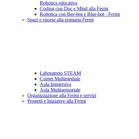
Robotica educativa
Coding con Doc e Mind alla Fermi
Robotica con Bee-bot e Blue-bot - Fermi
Spazi e risorse alla primaria Fermi
Laboratorio STEAM
Corner Multimediale
Aula Immersiva
Aula Multisensoriale
Organizzazione alla Fermi e servizi
Progetti e Iniziative alla Fermi