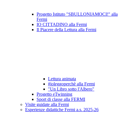
Progetto Istituto "SBULLONIAMOCI!" alla
Fermi
IO CITTADINO alla Fermi
Il Piacere della Lettura alla Fermi
Lettura animata
#ioleggoperchè alla Fermi
"Un Libro sotto l'Albero"
Progetto eTwinning
Sport di classe alla FERMI
Visite guidate alla Fermi
Esperienze didattiche Fermi a.s. 2025-26