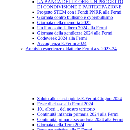
LA BANCA DELLE ORE: UN PROGETTO
DI CONDIVISIONE E PARTECIPAZIONE
Progetto STEM con i Fondi PNRR alla Fermi
Giornata contro bullismo e cyberbullismo
Giornata della memoria 2025
Un libro sotto l'albero 2024 alla Fermi
Giornata della gentilezza 2024 alla Fermi
Codeweek 2024 alla Fermi
Accoglienza E.Fermi 2024
Archivio esperienze didattiche Fermi a.s. 2023-24
Saluto alle classi quinte-E.Fermi-Giugno 2024
Feste di classe alla Fermi 2024
101 alberi... del nostro territorio
Continuità infanzia-primaria 2024 alla Fermi
Continuità primaria-secondaria 2024 alla Fermi
Giornata della Terra 2024
Percorso artistico alla E.Fermi