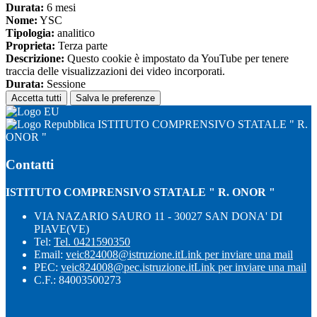
Durata:
6 mesi
Nome:
YSC
Tipologia:
analitico
Proprieta:
Terza parte
Descrizione:
Questo cookie è impostato da YouTube per tenere
traccia delle visualizzazioni dei video incorporati.
Durata:
Sessione
Accetta tutti
Salva le preferenze
ISTITUTO COMPRENSIVO STATALE " R.
ONOR "
Contatti
ISTITUTO COMPRENSIVO STATALE " R. ONOR "
VIA NAZARIO SAURO 11 - 30027 SAN DONA' DI
PIAVE(VE)
Tel:
Tel. 0421590350
Email:
veic824008@istruzione.it
Link per inviare una mail
PEC:
veic824008@pec.istruzione.it
Link per inviare una mail
C.F.: 84003500273