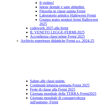
Il violino!
Igiene dentale e sane abitudini.
Filosofia in classe quinta Fermi
Laboratorio artistico Halloween Fermi
Gruppo teatro genitori fermi Halloween
2025
codeweek 2025 alla fermi
IL VENETO LEGGE-FERMI-2025
Accoglienza classi prime Fermi 2025
Archivio esperienze didattiche Fermi a.s. 2024-25
Saluto alle classi quinte.
Continuità infanzia-primaria Fermi 2025
Feste di classe alla Fermi 2025
Giornata mondiale della TERRA-Fermi2025
Giornata mondiale di consapevolezza
sull'autismo- Fermi