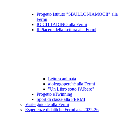
Progetto Istituto "SBULLONIAMOCI!" alla
Fermi
IO CITTADINO alla Fermi
Il Piacere della Lettura alla Fermi
Lettura animata
#ioleggoperchè alla Fermi
"Un Libro sotto l'Albero"
Progetto eTwinning
Sport di classe alla FERMI
Visite guidate alla Fermi
Esperienze didattiche Fermi a.s. 2025-26