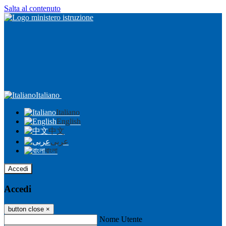
Salta al contenuto
Italiano
Italiano
English
中文
عربى
বাংলা
Accedi
Accedi
button close
×
Nome Utente