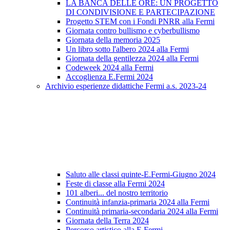
LA BANCA DELLE ORE: UN PROGETTO
DI CONDIVISIONE E PARTECIPAZIONE
Progetto STEM con i Fondi PNRR alla Fermi
Giornata contro bullismo e cyberbullismo
Giornata della memoria 2025
Un libro sotto l'albero 2024 alla Fermi
Giornata della gentilezza 2024 alla Fermi
Codeweek 2024 alla Fermi
Accoglienza E.Fermi 2024
Archivio esperienze didattiche Fermi a.s. 2023-24
Saluto alle classi quinte-E.Fermi-Giugno 2024
Feste di classe alla Fermi 2024
101 alberi... del nostro territorio
Continuità infanzia-primaria 2024 alla Fermi
Continuità primaria-secondaria 2024 alla Fermi
Giornata della Terra 2024
Percorso artistico alla E.Fermi