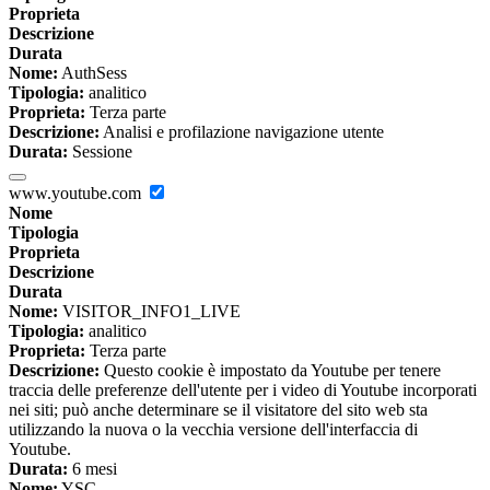
Proprieta
Descrizione
Durata
Nome:
AuthSess
Tipologia:
analitico
Proprieta:
Terza parte
Descrizione:
Analisi e profilazione navigazione utente
Durata:
Sessione
www.youtube.com
Nome
Tipologia
Proprieta
Descrizione
Durata
Nome:
VISITOR_INFO1_LIVE
Tipologia:
analitico
Proprieta:
Terza parte
Descrizione:
Questo cookie è impostato da Youtube per tenere
traccia delle preferenze dell'utente per i video di Youtube incorporati
nei siti; può anche determinare se il visitatore del sito web sta
utilizzando la nuova o la vecchia versione dell'interfaccia di
Youtube.
Durata:
6 mesi
Nome:
YSC