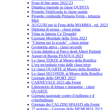
Festa di fine anno 2022-23
Didattica museale in classe QUINTA
Progetto VelaScuola in classe quinta
Progetto continuità Primaria Fermi - infanzia
Mirò
AUGURI per la Festa della MAMMA - ed. 2023
Diploma di penna - classi prime
Visita in fattoria Ca' Donadel
Giornata Mondiale della Terra 2023
"Cinema per la scuola" - classi prime
Geometria attiva - classi seconde
Uscita didattica al Parco degli Alberi Parlanti
Auguri di Buona PASQUA 2023
Le classi TERZE al Museo della Bonifica
L'era secondaria vista dalle classi terze
Le classi QUARTE al Museo della Bonifica
Le classi SECONDE al Museo della Bonifica
Giornate dello SPORT 2023
CARNEVALE 2023 alla Fermi
Laboratorio di lettura e immagine - classi
QUARTE
Giornata nazionale contro il bullismo e il
cyberbullismo
Giornata dei CALZINI SPAIATI alla Fermi
27 gennaio - Giornata della MEMORIA 2023