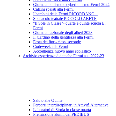
Giornata bullismo e cyberbullismo-Fermi 2024
Calzini spaiati alla Fermi
I bambini della Fermi RICORDANO...
Spettacolo teatrale PICCOLO ABETE
"Il Sole in Classe"- quarte e quinte scuola E.
Fermi
Giornata nazionale degli alberi 2023
Il giardino della gentilezza alla Fermi
Festa dei fiori- classi seconde
Codeweek alla Fermi
Accoglienza nuovo anno scolastico
Archivio esperienze didattiche Fermi a.s. 2022-23
Saluto alle Quinte
Percorsi interdisciplinari in Attività Alternative
Laboratori di Storia in classe quarta
Premiazione alunni del PEDIBUS