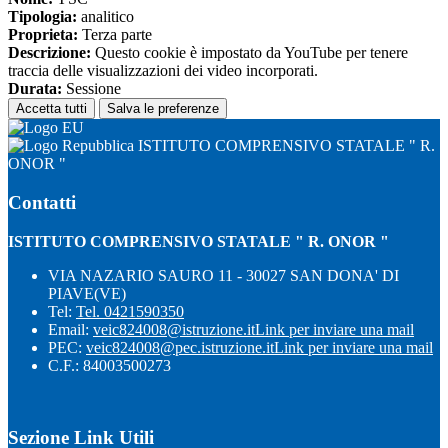
Tipologia:
analitico
Proprieta:
Terza parte
Descrizione:
Questo cookie è impostato da YouTube per tenere
traccia delle visualizzazioni dei video incorporati.
Durata:
Sessione
Accetta tutti
Salva le preferenze
ISTITUTO COMPRENSIVO STATALE " R.
ONOR "
Contatti
ISTITUTO COMPRENSIVO STATALE " R. ONOR "
VIA NAZARIO SAURO 11 - 30027 SAN DONA' DI
PIAVE(VE)
Tel:
Tel. 0421590350
Email:
veic824008@istruzione.it
Link per inviare una mail
PEC:
veic824008@pec.istruzione.it
Link per inviare una mail
C.F.: 84003500273
Sezione Link Utili