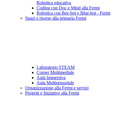
Robotica educativa
Coding con Doc e Mind alla Fermi
Robotica con Bee-bot e Blue-bot - Fermi
Spazi e risorse alla primaria Fermi
Laboratorio STEAM
Corner Multimediale
Aula Immersiva
Aula Multisensoriale
Organizzazione alla Fermi e servizi
Progetti e Iniziative alla Fermi