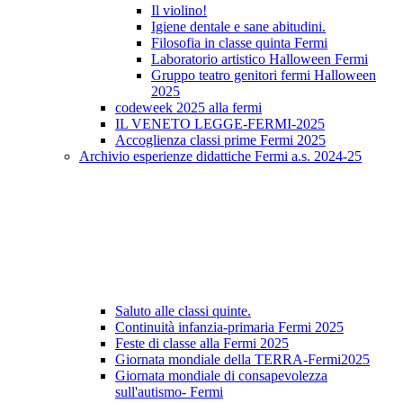
Il violino!
Igiene dentale e sane abitudini.
Filosofia in classe quinta Fermi
Laboratorio artistico Halloween Fermi
Gruppo teatro genitori fermi Halloween
2025
codeweek 2025 alla fermi
IL VENETO LEGGE-FERMI-2025
Accoglienza classi prime Fermi 2025
Archivio esperienze didattiche Fermi a.s. 2024-25
Saluto alle classi quinte.
Continuità infanzia-primaria Fermi 2025
Feste di classe alla Fermi 2025
Giornata mondiale della TERRA-Fermi2025
Giornata mondiale di consapevolezza
sull'autismo- Fermi