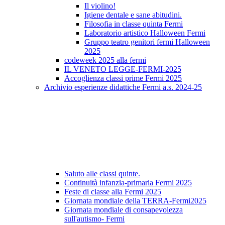
Il violino!
Igiene dentale e sane abitudini.
Filosofia in classe quinta Fermi
Laboratorio artistico Halloween Fermi
Gruppo teatro genitori fermi Halloween
2025
codeweek 2025 alla fermi
IL VENETO LEGGE-FERMI-2025
Accoglienza classi prime Fermi 2025
Archivio esperienze didattiche Fermi a.s. 2024-25
Saluto alle classi quinte.
Continuità infanzia-primaria Fermi 2025
Feste di classe alla Fermi 2025
Giornata mondiale della TERRA-Fermi2025
Giornata mondiale di consapevolezza
sull'autismo- Fermi