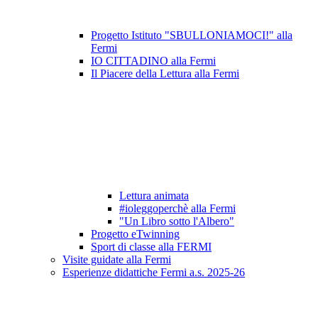
Progetto Istituto "SBULLONIAMOCI!" alla
Fermi
IO CITTADINO alla Fermi
Il Piacere della Lettura alla Fermi
Lettura animata
#ioleggoperchè alla Fermi
"Un Libro sotto l'Albero"
Progetto eTwinning
Sport di classe alla FERMI
Visite guidate alla Fermi
Esperienze didattiche Fermi a.s. 2025-26