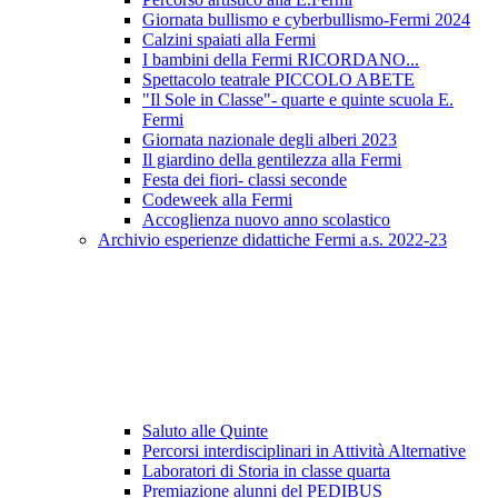
Giornata bullismo e cyberbullismo-Fermi 2024
Calzini spaiati alla Fermi
I bambini della Fermi RICORDANO...
Spettacolo teatrale PICCOLO ABETE
"Il Sole in Classe"- quarte e quinte scuola E.
Fermi
Giornata nazionale degli alberi 2023
Il giardino della gentilezza alla Fermi
Festa dei fiori- classi seconde
Codeweek alla Fermi
Accoglienza nuovo anno scolastico
Archivio esperienze didattiche Fermi a.s. 2022-23
Saluto alle Quinte
Percorsi interdisciplinari in Attività Alternative
Laboratori di Storia in classe quarta
Premiazione alunni del PEDIBUS