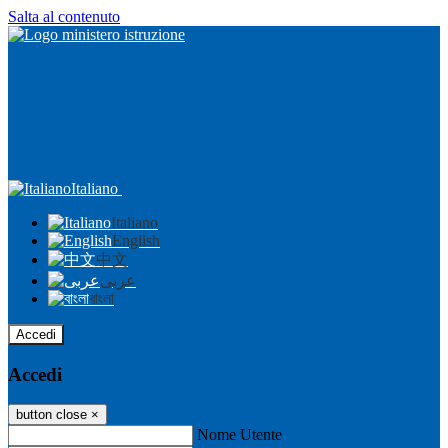
Salta al contenuto
Italiano
Italiano
English
中文
عربى
বাংলা
Accedi
Accedi
button close
×
Nome Utente