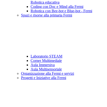
Robotica educativa
Coding con Doc e Mind alla Fermi
Robotica con Bee-bot e Blue-bot - Fermi
Spazi e risorse alla primaria Fermi
Laboratorio STEAM
Corner Multimediale
Aula Immersiva
Aula Multisensoriale
Organizzazione alla Fermi e servizi
Progetti e Iniziative alla Fermi