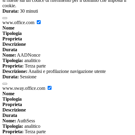
si ritiene sia un codice di riferimento per il dominio che imposta il
cookie.
Durata:
30 minuti
www.office.com
Nome
Tipologia
Proprieta
Descrizione
Durata
Nome:
AADNonce
Tipologia:
analitico
Proprieta:
Terza parte
Descrizione:
Analisi e profilazione navigazione utente
Durata:
Sessione
www.sway.office.com
Nome
Tipologia
Proprieta
Descrizione
Durata
Nome:
AuthSess
Tipologia:
analitico
Proprieta:
Terza parte