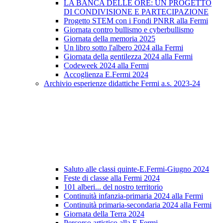
LA BANCA DELLE ORE: UN PROGETTO
DI CONDIVISIONE E PARTECIPAZIONE
Progetto STEM con i Fondi PNRR alla Fermi
Giornata contro bullismo e cyberbullismo
Giornata della memoria 2025
Un libro sotto l'albero 2024 alla Fermi
Giornata della gentilezza 2024 alla Fermi
Codeweek 2024 alla Fermi
Accoglienza E.Fermi 2024
Archivio esperienze didattiche Fermi a.s. 2023-24
Saluto alle classi quinte-E.Fermi-Giugno 2024
Feste di classe alla Fermi 2024
101 alberi... del nostro territorio
Continuità infanzia-primaria 2024 alla Fermi
Continuità primaria-secondaria 2024 alla Fermi
Giornata della Terra 2024
Percorso artistico alla E.Fermi