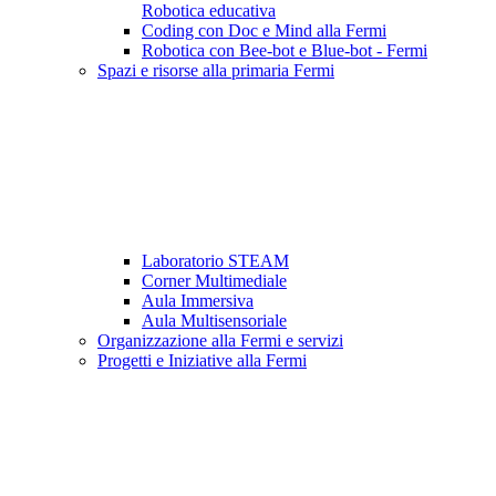
Robotica educativa
Coding con Doc e Mind alla Fermi
Robotica con Bee-bot e Blue-bot - Fermi
Spazi e risorse alla primaria Fermi
Laboratorio STEAM
Corner Multimediale
Aula Immersiva
Aula Multisensoriale
Organizzazione alla Fermi e servizi
Progetti e Iniziative alla Fermi