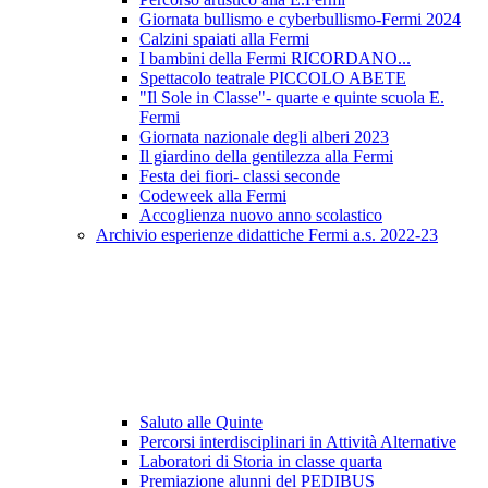
Giornata bullismo e cyberbullismo-Fermi 2024
Calzini spaiati alla Fermi
I bambini della Fermi RICORDANO...
Spettacolo teatrale PICCOLO ABETE
"Il Sole in Classe"- quarte e quinte scuola E.
Fermi
Giornata nazionale degli alberi 2023
Il giardino della gentilezza alla Fermi
Festa dei fiori- classi seconde
Codeweek alla Fermi
Accoglienza nuovo anno scolastico
Archivio esperienze didattiche Fermi a.s. 2022-23
Saluto alle Quinte
Percorsi interdisciplinari in Attività Alternative
Laboratori di Storia in classe quarta
Premiazione alunni del PEDIBUS