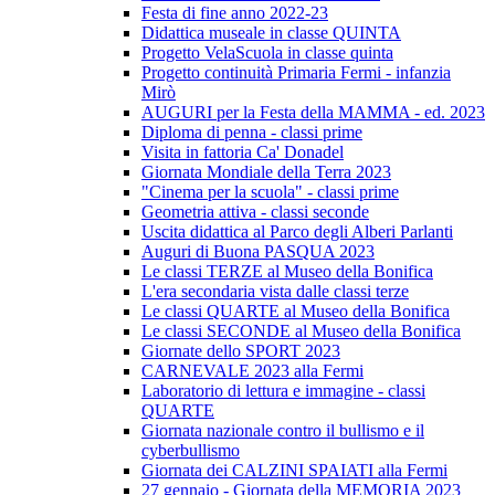
Festa di fine anno 2022-23
Didattica museale in classe QUINTA
Progetto VelaScuola in classe quinta
Progetto continuità Primaria Fermi - infanzia
Mirò
AUGURI per la Festa della MAMMA - ed. 2023
Diploma di penna - classi prime
Visita in fattoria Ca' Donadel
Giornata Mondiale della Terra 2023
"Cinema per la scuola" - classi prime
Geometria attiva - classi seconde
Uscita didattica al Parco degli Alberi Parlanti
Auguri di Buona PASQUA 2023
Le classi TERZE al Museo della Bonifica
L'era secondaria vista dalle classi terze
Le classi QUARTE al Museo della Bonifica
Le classi SECONDE al Museo della Bonifica
Giornate dello SPORT 2023
CARNEVALE 2023 alla Fermi
Laboratorio di lettura e immagine - classi
QUARTE
Giornata nazionale contro il bullismo e il
cyberbullismo
Giornata dei CALZINI SPAIATI alla Fermi
27 gennaio - Giornata della MEMORIA 2023