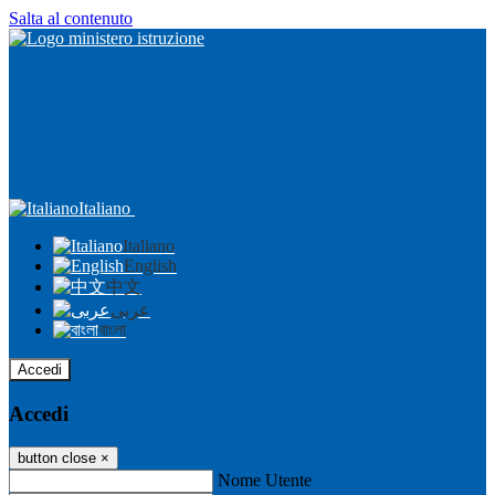
Salta al contenuto
Italiano
Italiano
English
中文
عربى
বাংলা
Accedi
Accedi
button close
×
Nome Utente