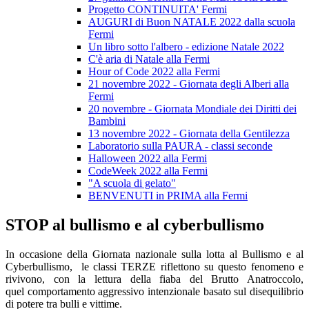
Progetto CONTINUITA' Fermi
AUGURI di Buon NATALE 2022 dalla scuola
Fermi
Un libro sotto l'albero - edizione Natale 2022
C'è aria di Natale alla Fermi
Hour of Code 2022 alla Fermi
21 novembre 2022 - Giornata degli Alberi alla
Fermi
20 novembre - Giornata Mondiale dei Diritti dei
Bambini
13 novembre 2022 - Giornata della Gentilezza
Laboratorio sulla PAURA - classi seconde
Halloween 2022 alla Fermi
CodeWeek 2022 alla Fermi
"A scuola di gelato"
BENVENUTI in PRIMA alla Fermi
STOP al bullismo e al cyberbullismo
In occasione della Giornata nazionale sulla lotta al Bullismo e al
Cyberbullismo,
le classi TERZE riflettono su questo fenomeno
e
rivivono, con la lettura della fiaba del Brutto Anatroccolo,
quel
comportamento
aggressivo intenzionale basato sul disequilibrio
di potere tra bulli e vittime.