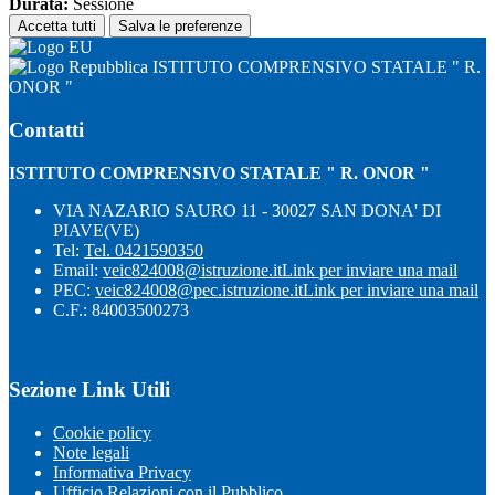
Durata:
Sessione
Accetta tutti
Salva le preferenze
ISTITUTO COMPRENSIVO STATALE " R.
ONOR "
Contatti
ISTITUTO COMPRENSIVO STATALE " R. ONOR "
VIA NAZARIO SAURO 11 - 30027 SAN DONA' DI
PIAVE(VE)
Tel:
Tel. 0421590350
Email:
veic824008@istruzione.it
Link per inviare una mail
PEC:
veic824008@pec.istruzione.it
Link per inviare una mail
C.F.: 84003500273
Sezione Link Utili
Cookie policy
Note legali
Informativa Privacy
Ufficio Relazioni con il Pubblico