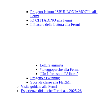
Progetto Istituto "SBULLONIAMOCI!" alla
Fermi
IO CITTADINO alla Fermi
Il Piacere della Lettura alla Fermi
Lettura animata
#ioleggoperchè alla Fermi
"Un Libro sotto l'Albero"
Progetto eTwinning
Sport di classe alla FERMI
Visite guidate alla Fermi
Esperienze didattiche Fermi a.s. 2025-26