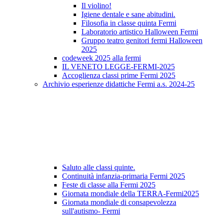
Il violino!
Igiene dentale e sane abitudini.
Filosofia in classe quinta Fermi
Laboratorio artistico Halloween Fermi
Gruppo teatro genitori fermi Halloween
2025
codeweek 2025 alla fermi
IL VENETO LEGGE-FERMI-2025
Accoglienza classi prime Fermi 2025
Archivio esperienze didattiche Fermi a.s. 2024-25
Saluto alle classi quinte.
Continuità infanzia-primaria Fermi 2025
Feste di classe alla Fermi 2025
Giornata mondiale della TERRA-Fermi2025
Giornata mondiale di consapevolezza
sull'autismo- Fermi