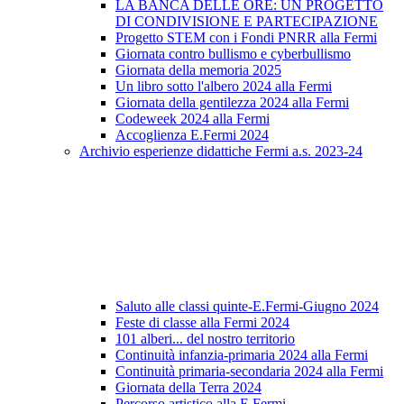
LA BANCA DELLE ORE: UN PROGETTO
DI CONDIVISIONE E PARTECIPAZIONE
Progetto STEM con i Fondi PNRR alla Fermi
Giornata contro bullismo e cyberbullismo
Giornata della memoria 2025
Un libro sotto l'albero 2024 alla Fermi
Giornata della gentilezza 2024 alla Fermi
Codeweek 2024 alla Fermi
Accoglienza E.Fermi 2024
Archivio esperienze didattiche Fermi a.s. 2023-24
Saluto alle classi quinte-E.Fermi-Giugno 2024
Feste di classe alla Fermi 2024
101 alberi... del nostro territorio
Continuità infanzia-primaria 2024 alla Fermi
Continuità primaria-secondaria 2024 alla Fermi
Giornata della Terra 2024
Percorso artistico alla E.Fermi