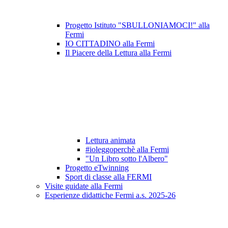
Progetto Istituto "SBULLONIAMOCI!" alla
Fermi
IO CITTADINO alla Fermi
Il Piacere della Lettura alla Fermi
Lettura animata
#ioleggoperchè alla Fermi
"Un Libro sotto l'Albero"
Progetto eTwinning
Sport di classe alla FERMI
Visite guidate alla Fermi
Esperienze didattiche Fermi a.s. 2025-26