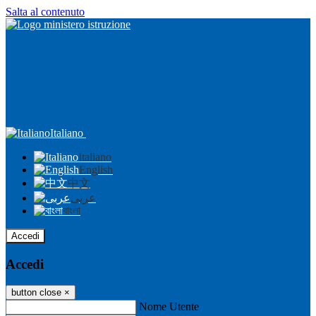
Salta al contenuto
Italiano
Italiano
English
中文
عربى
বাংলা
Accedi
Accedi
button close
×
Nome Utente