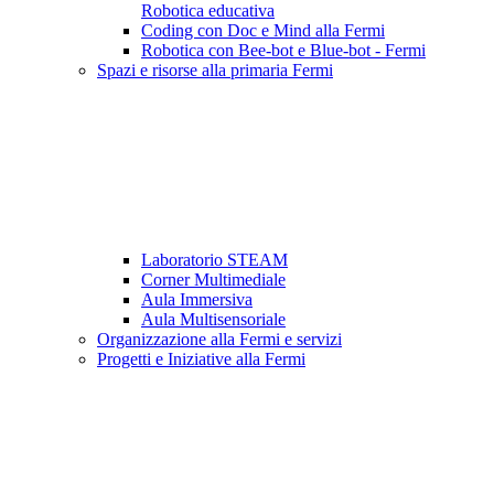
Robotica educativa
Coding con Doc e Mind alla Fermi
Robotica con Bee-bot e Blue-bot - Fermi
Spazi e risorse alla primaria Fermi
Laboratorio STEAM
Corner Multimediale
Aula Immersiva
Aula Multisensoriale
Organizzazione alla Fermi e servizi
Progetti e Iniziative alla Fermi