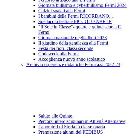
Giornata bullismo e cyberbullismo-Fermi 2024
Calzini spaiati alla Fermi
I bambini della Fermi RICORDANO...
Spettacolo teatrale PICCOLO ABETE
"Il Sole in Classe"- quarte e quinte scuola E.
Fermi
Giornata nazionale degli alberi 2023
Il giardino della gentilezza alla Fermi
Festa dei fiori- classi seconde
Codeweek alla Fermi
Accoglienza nuovo anno scolastico
Archivio esperienze didattiche Fermi a.s. 2022-23
Saluto alle Quinte
Percorsi interdisciplinari in Attività Alternative
Laboratori di Storia in classe quarta
Premiazione alunni del PEDIBUS