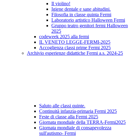
Il violino!
Igiene dentale e sane abitudini.
Filosofia in classe quinta Fermi
Laboratorio artistico Halloween Fermi
Gruppo teatro genitori fermi Halloween
2025
codeweek 2025 alla fermi
IL VENETO LEGGE-FERMI-2025
Accoglienza classi prime Fermi 2025
Archivio esperienze didattiche Fermi a.s. 2024-25
Saluto alle classi quinte.
Continuità infanzia-primaria Fermi 2025
Feste di classe alla Fermi 2025
Giornata mondiale della TERRA-Fermi2025
Giornata mondiale di consapevolezza
sull'autismo- Fermi