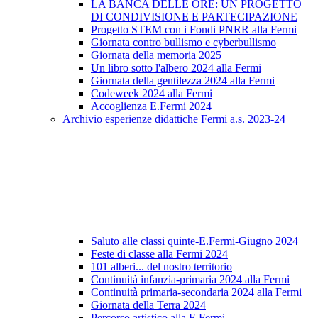
LA BANCA DELLE ORE: UN PROGETTO
DI CONDIVISIONE E PARTECIPAZIONE
Progetto STEM con i Fondi PNRR alla Fermi
Giornata contro bullismo e cyberbullismo
Giornata della memoria 2025
Un libro sotto l'albero 2024 alla Fermi
Giornata della gentilezza 2024 alla Fermi
Codeweek 2024 alla Fermi
Accoglienza E.Fermi 2024
Archivio esperienze didattiche Fermi a.s. 2023-24
Saluto alle classi quinte-E.Fermi-Giugno 2024
Feste di classe alla Fermi 2024
101 alberi... del nostro territorio
Continuità infanzia-primaria 2024 alla Fermi
Continuità primaria-secondaria 2024 alla Fermi
Giornata della Terra 2024
Percorso artistico alla E.Fermi