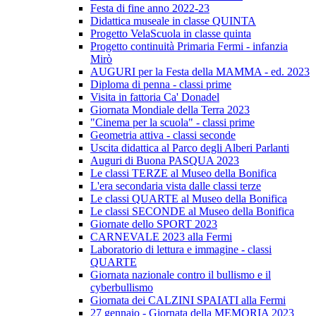
Festa di fine anno 2022-23
Didattica museale in classe QUINTA
Progetto VelaScuola in classe quinta
Progetto continuità Primaria Fermi - infanzia
Mirò
AUGURI per la Festa della MAMMA - ed. 2023
Diploma di penna - classi prime
Visita in fattoria Ca' Donadel
Giornata Mondiale della Terra 2023
"Cinema per la scuola" - classi prime
Geometria attiva - classi seconde
Uscita didattica al Parco degli Alberi Parlanti
Auguri di Buona PASQUA 2023
Le classi TERZE al Museo della Bonifica
L'era secondaria vista dalle classi terze
Le classi QUARTE al Museo della Bonifica
Le classi SECONDE al Museo della Bonifica
Giornate dello SPORT 2023
CARNEVALE 2023 alla Fermi
Laboratorio di lettura e immagine - classi
QUARTE
Giornata nazionale contro il bullismo e il
cyberbullismo
Giornata dei CALZINI SPAIATI alla Fermi
27 gennaio - Giornata della MEMORIA 2023