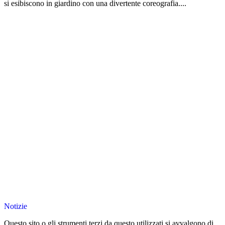
si esibiscono in giardino con una divertente coreografia....
Notizie
Questo sito o gli strumenti terzi da questo utilizzati si avvalgono di