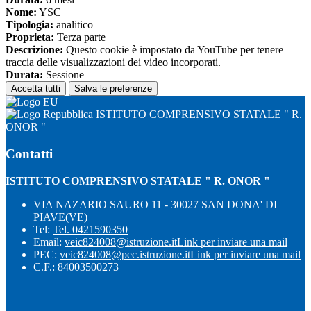
Nome:
YSC
Tipologia:
analitico
Proprieta:
Terza parte
Descrizione:
Questo cookie è impostato da YouTube per tenere
traccia delle visualizzazioni dei video incorporati.
Durata:
Sessione
Accetta tutti
Salva le preferenze
ISTITUTO COMPRENSIVO STATALE " R.
ONOR "
Contatti
ISTITUTO COMPRENSIVO STATALE " R. ONOR "
VIA NAZARIO SAURO 11 - 30027 SAN DONA' DI
PIAVE(VE)
Tel:
Tel. 0421590350
Email:
veic824008@istruzione.it
Link per inviare una mail
PEC:
veic824008@pec.istruzione.it
Link per inviare una mail
C.F.: 84003500273