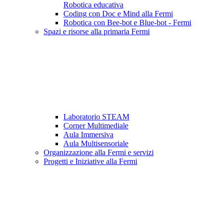
Robotica educativa
Coding con Doc e Mind alla Fermi
Robotica con Bee-bot e Blue-bot - Fermi
Spazi e risorse alla primaria Fermi
Laboratorio STEAM
Corner Multimediale
Aula Immersiva
Aula Multisensoriale
Organizzazione alla Fermi e servizi
Progetti e Iniziative alla Fermi