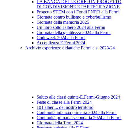
LA BANCA DELLE ORE: UN PROGETTO
DI CONDIVISIONE E PARTECIPAZIONE
Progetto STEM con i Fondi PNRR alla Fermi
Giornata contro bullismo e cyberbullismo
Giornata della memoria 2025
Un libro sotto l'albero 2024 alla Fermi
Giornata della gentilezza 2024 alla Fermi
Codeweek 2024 alla Fermi
Accoglienza E.Fermi 2024
Archivio esperienze didattiche Fermi a.s. 2023-24
Saluto alle classi quinte-E.Fermi-Giugno 2024
Feste di classe alla Fermi 2024
101 alberi... del nostro territorio
Continuità infanzia-primaria 2024 alla Fermi
Continuità primaria-secondaria 2024 alla Fermi
Giornata della Terra 2024
Percorso artistico alla E.Fermi