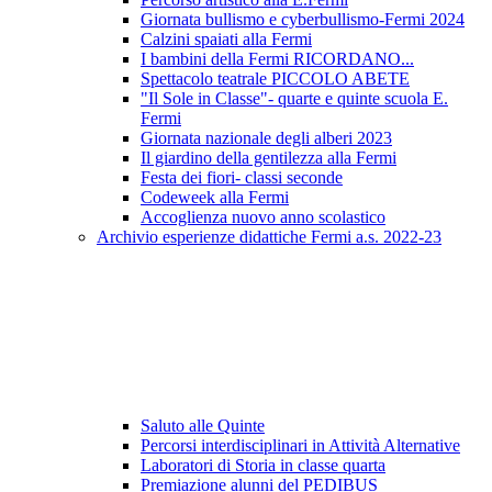
Giornata bullismo e cyberbullismo-Fermi 2024
Calzini spaiati alla Fermi
I bambini della Fermi RICORDANO...
Spettacolo teatrale PICCOLO ABETE
"Il Sole in Classe"- quarte e quinte scuola E.
Fermi
Giornata nazionale degli alberi 2023
Il giardino della gentilezza alla Fermi
Festa dei fiori- classi seconde
Codeweek alla Fermi
Accoglienza nuovo anno scolastico
Archivio esperienze didattiche Fermi a.s. 2022-23
Saluto alle Quinte
Percorsi interdisciplinari in Attività Alternative
Laboratori di Storia in classe quarta
Premiazione alunni del PEDIBUS