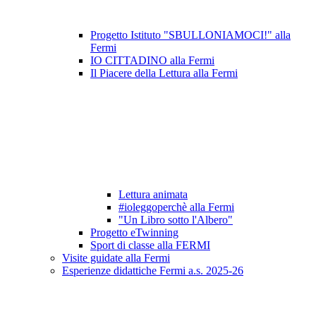
Progetto Istituto "SBULLONIAMOCI!" alla
Fermi
IO CITTADINO alla Fermi
Il Piacere della Lettura alla Fermi
Lettura animata
#ioleggoperchè alla Fermi
"Un Libro sotto l'Albero"
Progetto eTwinning
Sport di classe alla FERMI
Visite guidate alla Fermi
Esperienze didattiche Fermi a.s. 2025-26