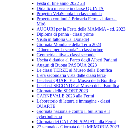
Festa di fine anno 2022-23
Didattica museale in classe QUINTA
Progetto VelaScuola in classe quinta
Progetto continuità Primaria Fermi - infanzia
Mirò
AUGURI per la Festa della MAMMA - ed. 2023
Diploma di penna - classi prime
Visita in fattoria Ca' Donadel
Giornata Mondiale della Terra 2023
"Cinema per la scuola" - classi prime
Geometria attiva - classi seconde
Uscita didattica al Parco degli Alberi Parlanti
Auguri di Buona PASQUA 2023
Le classi TERZE al Museo della Bonifica
L'era secondaria vista dalle classi terze
Le classi QUARTE al Museo della Bonifica
Le classi SECONDE al Museo della Bonifica
Giornate dello SPORT 2023
CARNEVALE 2023 alla Fermi
Laboratorio di lettura e immagine - classi
QUARTE
Giornata nazionale contro il bullismo e il
cyberbullismo
Giornata dei CALZINI SPAIATI alla Fermi
27 gennaio - Giornata della MEMORIA 2023