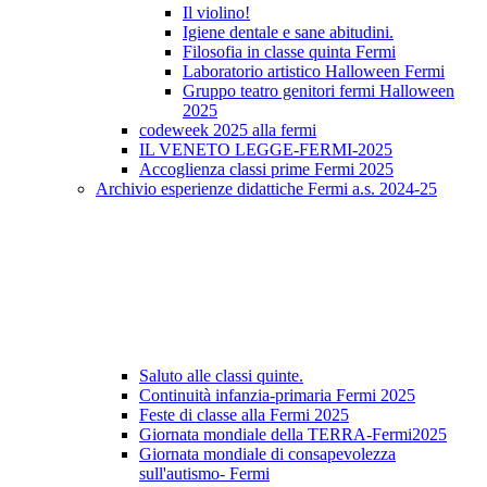
Il violino!
Igiene dentale e sane abitudini.
Filosofia in classe quinta Fermi
Laboratorio artistico Halloween Fermi
Gruppo teatro genitori fermi Halloween
2025
codeweek 2025 alla fermi
IL VENETO LEGGE-FERMI-2025
Accoglienza classi prime Fermi 2025
Archivio esperienze didattiche Fermi a.s. 2024-25
Saluto alle classi quinte.
Continuità infanzia-primaria Fermi 2025
Feste di classe alla Fermi 2025
Giornata mondiale della TERRA-Fermi2025
Giornata mondiale di consapevolezza
sull'autismo- Fermi