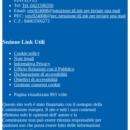
PIAVE(VE)
Tel:
Tel. 0421590350
Email:
veic824008@istruzione.it
Link per inviare una mail
PEC:
veic824008@pec.istruzione.it
Link per inviare una mail
C.F.: 84003500273
Sezione Link Utili
Cookie policy
Note legali
Informativa Privacy
Ufficio Relazioni con il Pubblico
Dichiarazione di accessibilità
Obiettivi di accessibilità
Gestione consensi cookie
Pagina visualizzata
893
volte
Questo sito web è stato finanziato con il sostegno della
Commissione europea. Il sito e tutti i suoi contenuti
riflettono solo le opinioni dell' autore e la
Commissione non può essere ritenuta responsabile per
qualsiasi uso che possa essere fatto delle informazioni