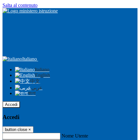
Salta al contenuto
Italiano
Italiano
English
中文
عربى
বাংলা
Accedi
Accedi
button close
×
Nome Utente