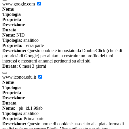
www.google.com
Nome
Tipologia
Proprieta
Descrizione
Durata
Nome:
NID
Tipologia:
analitico
Proprieta:
Terza parte
Descrizione:
Questo cookie è impostato da DoubleClick (che è di
proprietà di Google) per aiutarti a costruire un profilo dei tuoi
interessi e mostrarti annunci pertinenti su altri siti.
Durata:
6 mesi 3 giorni
www.iconor.edu.it
Nome
Tipologia
Proprieta
Descrizione
Durata
Nome:
_pk_id.1.99ab
Tipologia:
analitico
Proprieta:
Prima parte
Descrizione:
Questo nome di cookie è associato alla piattaforma di
analisi web open source Piwik. Viene utilizzato per aiutare i