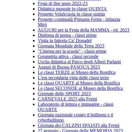
Festa di fine anno 2022-23
Didattica museale in classe QUINTA
Progetto VelaScuola in classe quinta
Progetto continuità Primaria Fermi - infanzia
Mirò
AUGURI per la Festa della MAMMA - ed. 2023
Diploma di penna - classi prime
Visita in fattoria Ca' Donadel
Giornata Mondiale della Terra 2023
"Cinema per la scuola" - classi prime
Geometria attiva - classi seconde
Uscita didattica al Parco degli Alberi Parlanti
Auguri di Buona PASQUA 2023
Le classi TERZE al Museo della Bonifica
L'era secondaria vista dalle classi terze
Le classi QUARTE al Museo della Bonifica
Le classi SECONDE al Museo della Bonifica
Giornate dello SPORT 2023
CARNEVALE 2023 alla Fermi
Laboratorio di lettura e immagine - classi
QUARTE
Giornata nazionale contro il bullismo e il
cyberbullismo
Giornata dei CALZINI SPAIATI alla Fermi
27 gennaio - Giornata della MEMORIA 2023