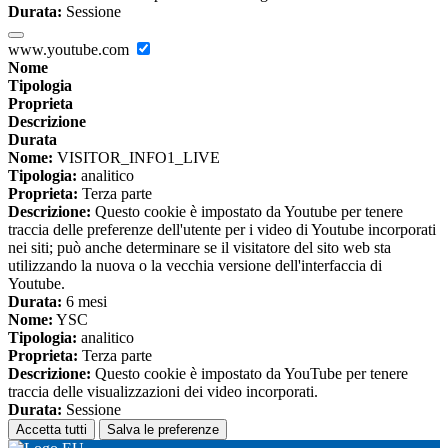
Durata:
Sessione
www.youtube.com
Nome
Tipologia
Proprieta
Descrizione
Durata
Nome:
VISITOR_INFO1_LIVE
Tipologia:
analitico
Proprieta:
Terza parte
Descrizione:
Questo cookie è impostato da Youtube per tenere
traccia delle preferenze dell'utente per i video di Youtube incorporati
nei siti; può anche determinare se il visitatore del sito web sta
utilizzando la nuova o la vecchia versione dell'interfaccia di
Youtube.
Durata:
6 mesi
Nome:
YSC
Tipologia:
analitico
Proprieta:
Terza parte
Descrizione:
Questo cookie è impostato da YouTube per tenere
traccia delle visualizzazioni dei video incorporati.
Durata:
Sessione
Accetta tutti
Salva le preferenze