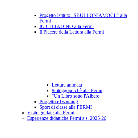
Progetto Istituto "SBULLONIAMOCI!" alla
Fermi
IO CITTADINO alla Fermi
Il Piacere della Lettura alla Fermi
Lettura animata
#ioleggoperchè alla Fermi
"Un Libro sotto l'Albero"
Progetto eTwinning
Sport di classe alla FERMI
Visite guidate alla Fermi
Esperienze didattiche Fermi a.s. 2025-26