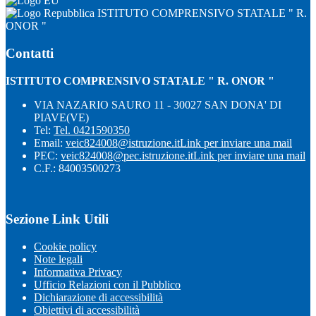
ISTITUTO COMPRENSIVO STATALE " R.
ONOR "
Contatti
ISTITUTO COMPRENSIVO STATALE " R. ONOR "
VIA NAZARIO SAURO 11 - 30027 SAN DONA' DI
PIAVE(VE)
Tel:
Tel. 0421590350
Email:
veic824008@istruzione.it
Link per inviare una mail
PEC:
veic824008@pec.istruzione.it
Link per inviare una mail
C.F.: 84003500273
Sezione Link Utili
Cookie policy
Note legali
Informativa Privacy
Ufficio Relazioni con il Pubblico
Dichiarazione di accessibilità
Obiettivi di accessibilità