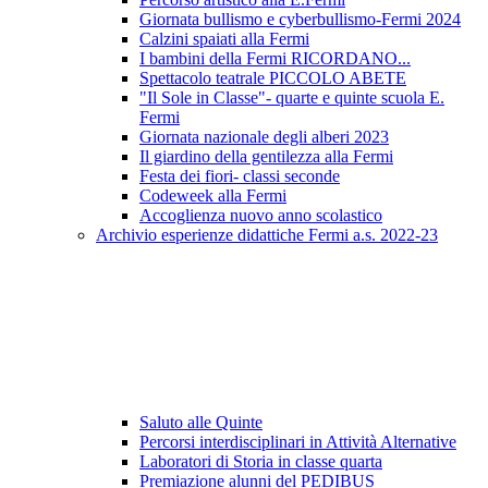
Giornata bullismo e cyberbullismo-Fermi 2024
Calzini spaiati alla Fermi
I bambini della Fermi RICORDANO...
Spettacolo teatrale PICCOLO ABETE
"Il Sole in Classe"- quarte e quinte scuola E.
Fermi
Giornata nazionale degli alberi 2023
Il giardino della gentilezza alla Fermi
Festa dei fiori- classi seconde
Codeweek alla Fermi
Accoglienza nuovo anno scolastico
Archivio esperienze didattiche Fermi a.s. 2022-23
Saluto alle Quinte
Percorsi interdisciplinari in Attività Alternative
Laboratori di Storia in classe quarta
Premiazione alunni del PEDIBUS