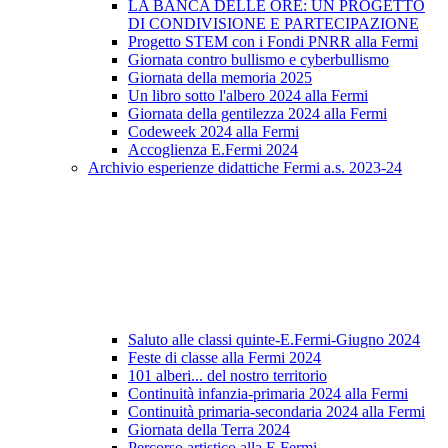
LA BANCA DELLE ORE: UN PROGETTO
DI CONDIVISIONE E PARTECIPAZIONE
Progetto STEM con i Fondi PNRR alla Fermi
Giornata contro bullismo e cyberbullismo
Giornata della memoria 2025
Un libro sotto l'albero 2024 alla Fermi
Giornata della gentilezza 2024 alla Fermi
Codeweek 2024 alla Fermi
Accoglienza E.Fermi 2024
Archivio esperienze didattiche Fermi a.s. 2023-24
Saluto alle classi quinte-E.Fermi-Giugno 2024
Feste di classe alla Fermi 2024
101 alberi... del nostro territorio
Continuità infanzia-primaria 2024 alla Fermi
Continuità primaria-secondaria 2024 alla Fermi
Giornata della Terra 2024
Percorso artistico alla E.Fermi