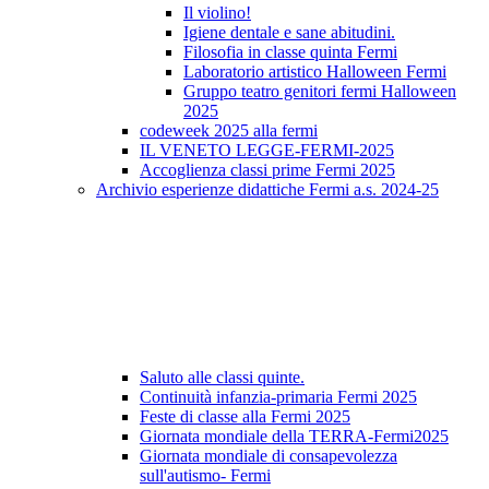
Il violino!
Igiene dentale e sane abitudini.
Filosofia in classe quinta Fermi
Laboratorio artistico Halloween Fermi
Gruppo teatro genitori fermi Halloween
2025
codeweek 2025 alla fermi
IL VENETO LEGGE-FERMI-2025
Accoglienza classi prime Fermi 2025
Archivio esperienze didattiche Fermi a.s. 2024-25
Saluto alle classi quinte.
Continuità infanzia-primaria Fermi 2025
Feste di classe alla Fermi 2025
Giornata mondiale della TERRA-Fermi2025
Giornata mondiale di consapevolezza
sull'autismo- Fermi