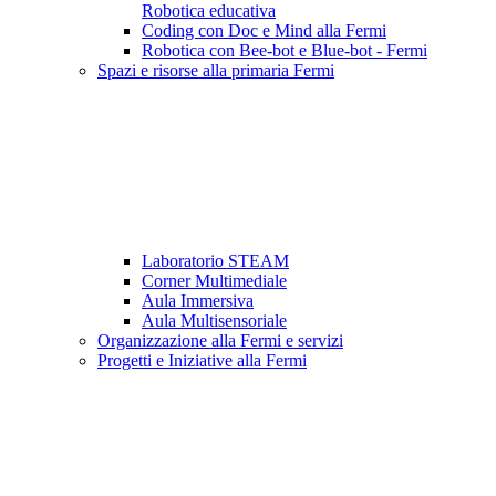
Robotica educativa
Coding con Doc e Mind alla Fermi
Robotica con Bee-bot e Blue-bot - Fermi
Spazi e risorse alla primaria Fermi
Laboratorio STEAM
Corner Multimediale
Aula Immersiva
Aula Multisensoriale
Organizzazione alla Fermi e servizi
Progetti e Iniziative alla Fermi