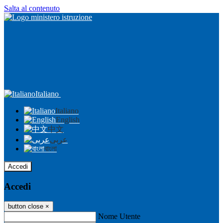
Salta al contenuto
Italiano
Italiano
English
中文
عربى
বাংলা
Accedi
Accedi
button close
×
Nome Utente