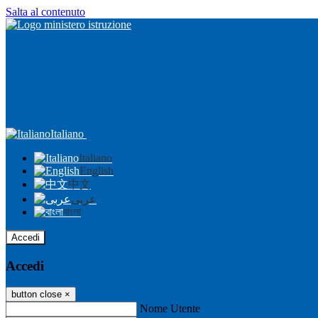
Salta al contenuto
Italiano
Italiano
English
中文
عربى
বাংলা
Accedi
Accedi
button close
×
Nome Utente