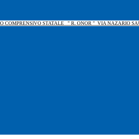
TO COMPRENSIVO STATALE
" R. ONOR "
VIA NAZARIO SAU