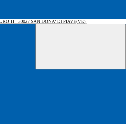
RO 11 - 30027 SAN DONA' DI PIAVE(VE)