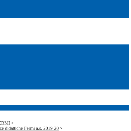
FERMI
>
 didattiche Fermi a.s. 2019-20
>