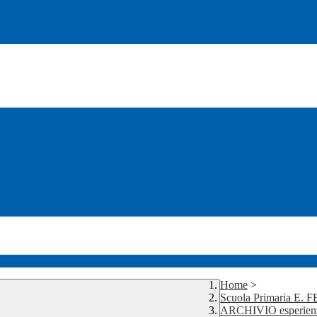
Home
>
Scuola Primaria E. 
ARCHIVIO esperienze