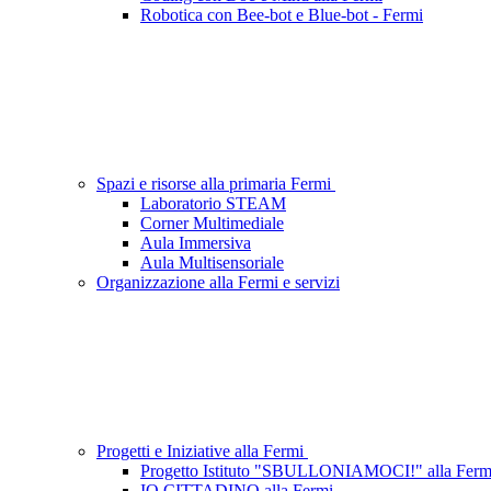
Robotica con Bee-bot e Blue-bot - Fermi
Spazi e risorse alla primaria Fermi
Laboratorio STEAM
Corner Multimediale
Aula Immersiva
Aula Multisensoriale
Organizzazione alla Fermi e servizi
Progetti e Iniziative alla Fermi
Progetto Istituto "SBULLONIAMOCI!" alla Ferm
IO CITTADINO alla Fermi