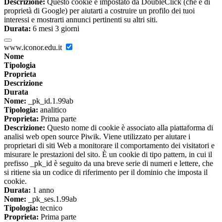
Descrizione:
Questo cookie è impostato da DoubleClick (che è di
proprietà di Google) per aiutarti a costruire un profilo dei tuoi
interessi e mostrarti annunci pertinenti su altri siti.
Durata:
6 mesi 3 giorni
www.iconor.edu.it
Nome
Tipologia
Proprieta
Descrizione
Durata
Nome:
_pk_id.1.99ab
Tipologia:
analitico
Proprieta:
Prima parte
Descrizione:
Questo nome di cookie è associato alla piattaforma di
analisi web open source Piwik. Viene utilizzato per aiutare i
proprietari di siti Web a monitorare il comportamento dei visitatori e
misurare le prestazioni del sito. È un cookie di tipo pattern, in cui il
prefisso _pk_id è seguito da una breve serie di numeri e lettere, che
si ritiene sia un codice di riferimento per il dominio che imposta il
cookie.
Durata:
1 anno
Nome:
_pk_ses.1.99ab
Tipologia:
tecnico
Proprieta:
Prima parte