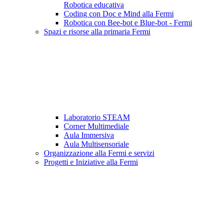
Robotica educativa
Coding con Doc e Mind alla Fermi
Robotica con Bee-bot e Blue-bot - Fermi
Spazi e risorse alla primaria Fermi
Laboratorio STEAM
Corner Multimediale
Aula Immersiva
Aula Multisensoriale
Organizzazione alla Fermi e servizi
Progetti e Iniziative alla Fermi