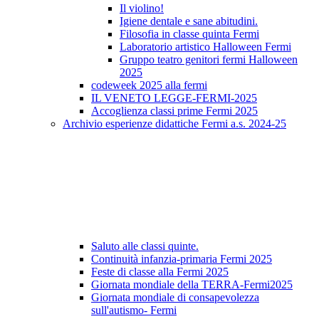
Il violino!
Igiene dentale e sane abitudini.
Filosofia in classe quinta Fermi
Laboratorio artistico Halloween Fermi
Gruppo teatro genitori fermi Halloween
2025
codeweek 2025 alla fermi
IL VENETO LEGGE-FERMI-2025
Accoglienza classi prime Fermi 2025
Archivio esperienze didattiche Fermi a.s. 2024-25
Saluto alle classi quinte.
Continuità infanzia-primaria Fermi 2025
Feste di classe alla Fermi 2025
Giornata mondiale della TERRA-Fermi2025
Giornata mondiale di consapevolezza
sull'autismo- Fermi