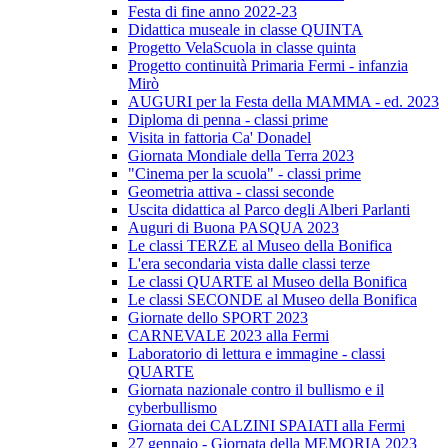
Festa di fine anno 2022-23
Didattica museale in classe QUINTA
Progetto VelaScuola in classe quinta
Progetto continuità Primaria Fermi - infanzia
Mirò
AUGURI per la Festa della MAMMA - ed. 2023
Diploma di penna - classi prime
Visita in fattoria Ca' Donadel
Giornata Mondiale della Terra 2023
"Cinema per la scuola" - classi prime
Geometria attiva - classi seconde
Uscita didattica al Parco degli Alberi Parlanti
Auguri di Buona PASQUA 2023
Le classi TERZE al Museo della Bonifica
L'era secondaria vista dalle classi terze
Le classi QUARTE al Museo della Bonifica
Le classi SECONDE al Museo della Bonifica
Giornate dello SPORT 2023
CARNEVALE 2023 alla Fermi
Laboratorio di lettura e immagine - classi
QUARTE
Giornata nazionale contro il bullismo e il
cyberbullismo
Giornata dei CALZINI SPAIATI alla Fermi
27 gennaio - Giornata della MEMORIA 2023