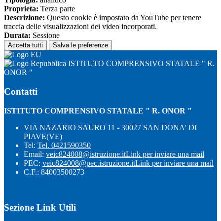
Proprieta:
Terza parte
Descrizione:
Questo cookie è impostato da YouTube per tenere
traccia delle visualizzazioni dei video incorporati.
Durata:
Sessione
Accetta tutti
Salva le preferenze
ISTITUTO COMPRENSIVO STATALE " R.
ONOR "
Contatti
ISTITUTO COMPRENSIVO STATALE " R. ONOR "
VIA NAZARIO SAURO 11 - 30027 SAN DONA' DI
PIAVE(VE)
Tel:
Tel. 0421590350
Email:
veic824008@istruzione.it
Link per inviare una mail
PEC:
veic824008@pec.istruzione.it
Link per inviare una mail
C.F.: 84003500273
Sezione Link Utili