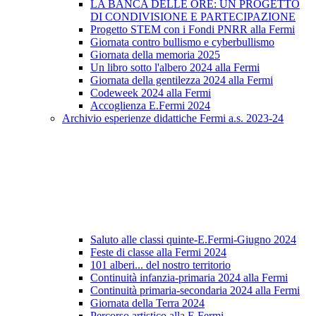
LA BANCA DELLE ORE: UN PROGETTO
DI CONDIVISIONE E PARTECIPAZIONE
Progetto STEM con i Fondi PNRR alla Fermi
Giornata contro bullismo e cyberbullismo
Giornata della memoria 2025
Un libro sotto l'albero 2024 alla Fermi
Giornata della gentilezza 2024 alla Fermi
Codeweek 2024 alla Fermi
Accoglienza E.Fermi 2024
Archivio esperienze didattiche Fermi a.s. 2023-24
Saluto alle classi quinte-E.Fermi-Giugno 2024
Feste di classe alla Fermi 2024
101 alberi... del nostro territorio
Continuità infanzia-primaria 2024 alla Fermi
Continuità primaria-secondaria 2024 alla Fermi
Giornata della Terra 2024
Percorso artistico alla E.Fermi