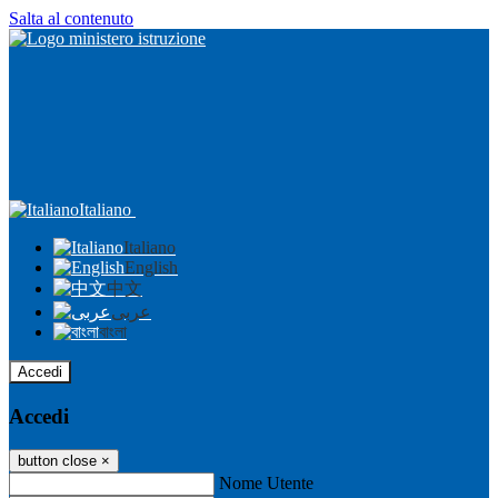
Salta al contenuto
Italiano
Italiano
English
中文
عربى
বাংলা
Accedi
Accedi
button close
×
Nome Utente