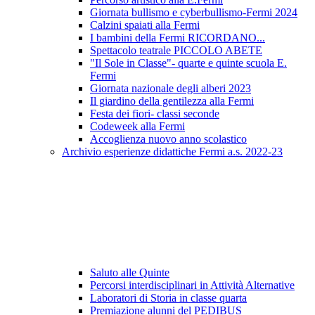
Giornata bullismo e cyberbullismo-Fermi 2024
Calzini spaiati alla Fermi
I bambini della Fermi RICORDANO...
Spettacolo teatrale PICCOLO ABETE
"Il Sole in Classe"- quarte e quinte scuola E.
Fermi
Giornata nazionale degli alberi 2023
Il giardino della gentilezza alla Fermi
Festa dei fiori- classi seconde
Codeweek alla Fermi
Accoglienza nuovo anno scolastico
Archivio esperienze didattiche Fermi a.s. 2022-23
Saluto alle Quinte
Percorsi interdisciplinari in Attività Alternative
Laboratori di Storia in classe quarta
Premiazione alunni del PEDIBUS