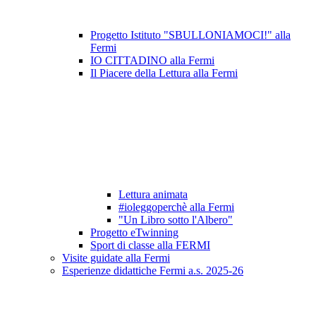
Progetto Istituto "SBULLONIAMOCI!" alla
Fermi
IO CITTADINO alla Fermi
Il Piacere della Lettura alla Fermi
Lettura animata
#ioleggoperchè alla Fermi
"Un Libro sotto l'Albero"
Progetto eTwinning
Sport di classe alla FERMI
Visite guidate alla Fermi
Esperienze didattiche Fermi a.s. 2025-26