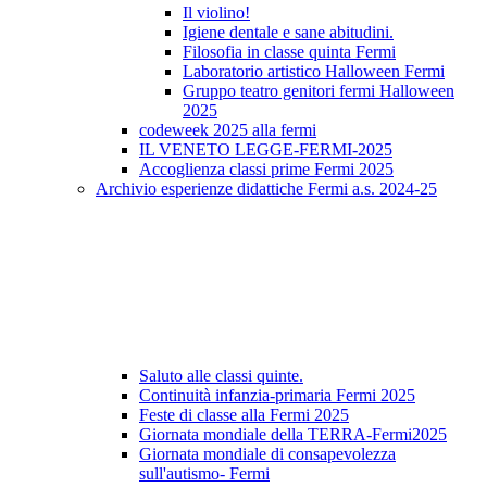
Il violino!
Igiene dentale e sane abitudini.
Filosofia in classe quinta Fermi
Laboratorio artistico Halloween Fermi
Gruppo teatro genitori fermi Halloween
2025
codeweek 2025 alla fermi
IL VENETO LEGGE-FERMI-2025
Accoglienza classi prime Fermi 2025
Archivio esperienze didattiche Fermi a.s. 2024-25
Saluto alle classi quinte.
Continuità infanzia-primaria Fermi 2025
Feste di classe alla Fermi 2025
Giornata mondiale della TERRA-Fermi2025
Giornata mondiale di consapevolezza
sull'autismo- Fermi