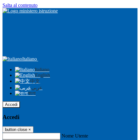
Salta al contenuto
Italiano
Italiano
English
中文
عربى
বাংলা
Accedi
Accedi
button close
×
Nome Utente