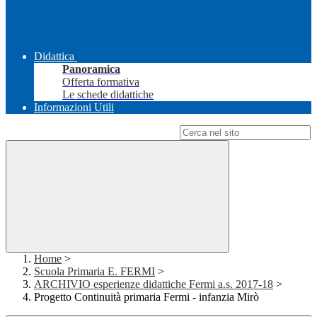
Didattica
Panoramica
Offerta formativa
Le schede didattiche
Informazioni Utili
Campo di ricerca per le pagine del sito
Home
>
Scuola Primaria E. FERMI
>
ARCHIVIO esperienze didattiche Fermi a.s. 2017-18
>
Progetto Continuità primaria Fermi - infanzia Mirò