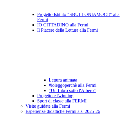
Progetto Istituto "SBULLONIAMOCI!" alla
Fermi
IO CITTADINO alla Fermi
Il Piacere della Lettura alla Fermi
Lettura animata
#ioleggoperchè alla Fermi
"Un Libro sotto l'Albero"
Progetto eTwinning
Sport di classe alla FERMI
Visite guidate alla Fermi
Esperienze didattiche Fermi a.s. 2025-26