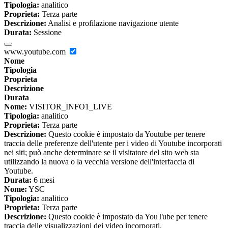
Tipologia:
analitico
Proprieta:
Terza parte
Descrizione:
Analisi e profilazione navigazione utente
Durata:
Sessione
www.youtube.com
Nome
Tipologia
Proprieta
Descrizione
Durata
Nome:
VISITOR_INFO1_LIVE
Tipologia:
analitico
Proprieta:
Terza parte
Descrizione:
Questo cookie è impostato da Youtube per tenere
traccia delle preferenze dell'utente per i video di Youtube incorporati
nei siti; può anche determinare se il visitatore del sito web sta
utilizzando la nuova o la vecchia versione dell'interfaccia di
Youtube.
Durata:
6 mesi
Nome:
YSC
Tipologia:
analitico
Proprieta:
Terza parte
Descrizione:
Questo cookie è impostato da YouTube per tenere
traccia delle visualizzazioni dei video incorporati.