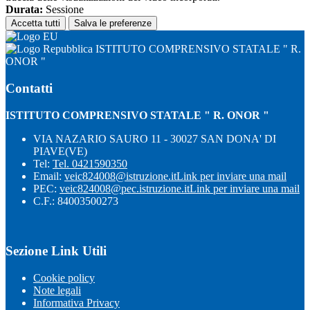
Durata:
Sessione
Accetta tutti
Salva le preferenze
ISTITUTO COMPRENSIVO STATALE " R.
ONOR "
Contatti
ISTITUTO COMPRENSIVO STATALE " R. ONOR "
VIA NAZARIO SAURO 11 - 30027 SAN DONA' DI
PIAVE(VE)
Tel:
Tel. 0421590350
Email:
veic824008@istruzione.it
Link per inviare una mail
PEC:
veic824008@pec.istruzione.it
Link per inviare una mail
C.F.: 84003500273
Sezione Link Utili
Cookie policy
Note legali
Informativa Privacy