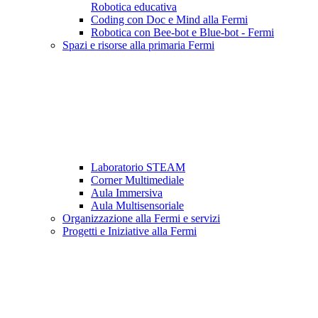
Robotica educativa
Coding con Doc e Mind alla Fermi
Robotica con Bee-bot e Blue-bot - Fermi
Spazi e risorse alla primaria Fermi
Laboratorio STEAM
Corner Multimediale
Aula Immersiva
Aula Multisensoriale
Organizzazione alla Fermi e servizi
Progetti e Iniziative alla Fermi