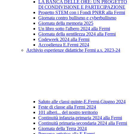
LA BANCA DELLE ORE: UN PROGETTO
DI CONDIVISIONE E PARTECIPAZIONE
Progetto STEM con i Fondi PNRR alla Fermi
Giornata contro bullismo e cyberbullismo
Giornata della memoria 2025
Un libro sotto l'albero 2024 alla Fermi
Giornata della gentilezza 2024 alla Fermi
Codeweek 2024 alla Fermi
Accoglienza E.Fermi 2024
Archivio esperienze didattiche Fermi a.s. 2023-24
Saluto alle classi quinte-E.Fermi-Giugno 2024
Feste di classe alla Fermi 2024
101 alberi... del nostro territorio
Continuità infanzia-primaria 2024 alla Fermi
Continuità primaria-secondaria 2024 alla Fermi
Giornata della Terra 2024
Percorso artistico alla E.Fermi