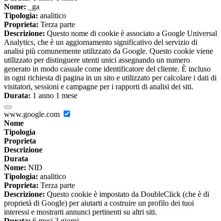
Nome:
_ga
Tipologia:
analitico
Proprieta:
Terza parte
Descrizione:
Questo nome di cookie è associato a Google Universal
Analytics, che è un aggiornamento significativo del servizio di
analisi più comunemente utilizzato da Google. Questo cookie viene
utilizzato per distinguere utenti unici assegnando un numero
generato in modo casuale come identificatore del cliente. È incluso
in ogni richiesta di pagina in un sito e utilizzato per calcolare i dati di
visitatori, sessioni e campagne per i rapporti di analisi dei siti.
Durata:
1 anno 1 mese
www.google.com
Nome
Tipologia
Proprieta
Descrizione
Durata
Nome:
NID
Tipologia:
analitico
Proprieta:
Terza parte
Descrizione:
Questo cookie è impostato da DoubleClick (che è di
proprietà di Google) per aiutarti a costruire un profilo dei tuoi
interessi e mostrarti annunci pertinenti su altri siti.
Durata:
6 mesi 3 giorni