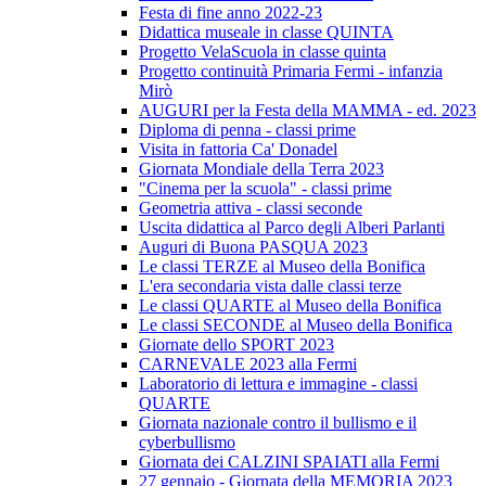
Festa di fine anno 2022-23
Didattica museale in classe QUINTA
Progetto VelaScuola in classe quinta
Progetto continuità Primaria Fermi - infanzia
Mirò
AUGURI per la Festa della MAMMA - ed. 2023
Diploma di penna - classi prime
Visita in fattoria Ca' Donadel
Giornata Mondiale della Terra 2023
"Cinema per la scuola" - classi prime
Geometria attiva - classi seconde
Uscita didattica al Parco degli Alberi Parlanti
Auguri di Buona PASQUA 2023
Le classi TERZE al Museo della Bonifica
L'era secondaria vista dalle classi terze
Le classi QUARTE al Museo della Bonifica
Le classi SECONDE al Museo della Bonifica
Giornate dello SPORT 2023
CARNEVALE 2023 alla Fermi
Laboratorio di lettura e immagine - classi
QUARTE
Giornata nazionale contro il bullismo e il
cyberbullismo
Giornata dei CALZINI SPAIATI alla Fermi
27 gennaio - Giornata della MEMORIA 2023