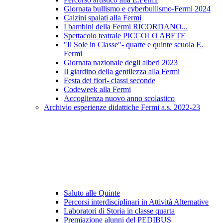
Giornata bullismo e cyberbullismo-Fermi 2024
Calzini spaiati alla Fermi
I bambini della Fermi RICORDANO...
Spettacolo teatrale PICCOLO ABETE
"Il Sole in Classe"- quarte e quinte scuola E.
Fermi
Giornata nazionale degli alberi 2023
Il giardino della gentilezza alla Fermi
Festa dei fiori- classi seconde
Codeweek alla Fermi
Accoglienza nuovo anno scolastico
Archivio esperienze didattiche Fermi a.s. 2022-23
Saluto alle Quinte
Percorsi interdisciplinari in Attività Alternative
Laboratori di Storia in classe quarta
Premiazione alunni del PEDIBUS