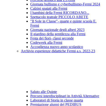
Giornata bullismo e cyberbullismo-Fermi 2024
Calzini spaiati alla Fermi
I bambini della Fermi RICORDANO...
Spettacolo teatrale PICCOLO ABETE
"Il Sole in Classe"- quarte e quinte scuola E.
Fermi
Giornata nazionale degli alberi 2023
Il giardino della gentilezza alla Fermi
Festa dei fiori- classi seconde
Codeweek alla Fermi
Accoglienza nuovo anno scolastico
Archivio esperienze didattiche Fermi a.s. 2022-23
Saluto alle Quinte
Percorsi interdisciplinari in Attività Alternative
Laboratori di Storia in classe quarta
Premiazione alunni del PEDIBUS