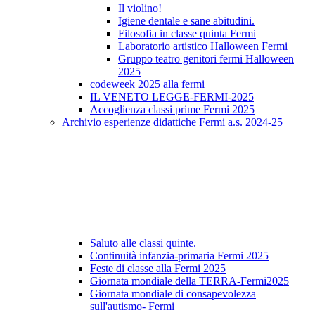
Il violino!
Igiene dentale e sane abitudini.
Filosofia in classe quinta Fermi
Laboratorio artistico Halloween Fermi
Gruppo teatro genitori fermi Halloween
2025
codeweek 2025 alla fermi
IL VENETO LEGGE-FERMI-2025
Accoglienza classi prime Fermi 2025
Archivio esperienze didattiche Fermi a.s. 2024-25
Saluto alle classi quinte.
Continuità infanzia-primaria Fermi 2025
Feste di classe alla Fermi 2025
Giornata mondiale della TERRA-Fermi2025
Giornata mondiale di consapevolezza
sull'autismo- Fermi