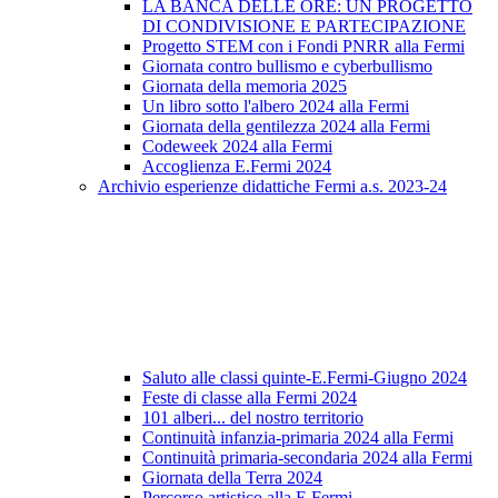
LA BANCA DELLE ORE: UN PROGETTO
DI CONDIVISIONE E PARTECIPAZIONE
Progetto STEM con i Fondi PNRR alla Fermi
Giornata contro bullismo e cyberbullismo
Giornata della memoria 2025
Un libro sotto l'albero 2024 alla Fermi
Giornata della gentilezza 2024 alla Fermi
Codeweek 2024 alla Fermi
Accoglienza E.Fermi 2024
Archivio esperienze didattiche Fermi a.s. 2023-24
Saluto alle classi quinte-E.Fermi-Giugno 2024
Feste di classe alla Fermi 2024
101 alberi... del nostro territorio
Continuità infanzia-primaria 2024 alla Fermi
Continuità primaria-secondaria 2024 alla Fermi
Giornata della Terra 2024
Percorso artistico alla E.Fermi