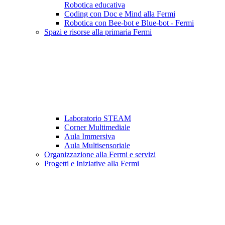
Robotica educativa
Coding con Doc e Mind alla Fermi
Robotica con Bee-bot e Blue-bot - Fermi
Spazi e risorse alla primaria Fermi
Laboratorio STEAM
Corner Multimediale
Aula Immersiva
Aula Multisensoriale
Organizzazione alla Fermi e servizi
Progetti e Iniziative alla Fermi