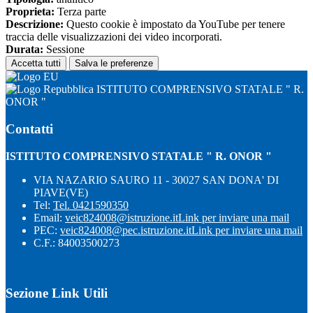
Proprieta:
Terza parte
Descrizione:
Questo cookie è impostato da YouTube per tenere
traccia delle visualizzazioni dei video incorporati.
Durata:
Sessione
Accetta tutti
Salva le preferenze
ISTITUTO COMPRENSIVO STATALE " R.
ONOR "
Contatti
ISTITUTO COMPRENSIVO STATALE " R. ONOR "
VIA NAZARIO SAURO 11 - 30027 SAN DONA' DI
PIAVE(VE)
Tel:
Tel. 0421590350
Email:
veic824008@istruzione.it
Link per inviare una mail
PEC:
veic824008@pec.istruzione.it
Link per inviare una mail
C.F.: 84003500273
Sezione Link Utili