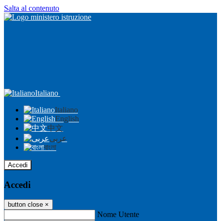
Salta al contenuto
Italiano
Italiano
English
中文
عربى
বাংলা
Accedi
Accedi
button close
×
Nome Utente