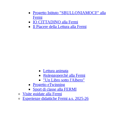
Progetto Istituto "SBULLONIAMOCI!" alla
Fermi
IO CITTADINO alla Fermi
Il Piacere della Lettura alla Fermi
Lettura animata
#ioleggoperchè alla Fermi
"Un Libro sotto l'Albero"
Progetto eTwinning
Sport di classe alla FERMI
Visite guidate alla Fermi
Esperienze didattiche Fermi a.s. 2025-26