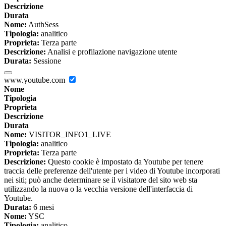
Descrizione
Durata
Nome:
AuthSess
Tipologia:
analitico
Proprieta:
Terza parte
Descrizione:
Analisi e profilazione navigazione utente
Durata:
Sessione
www.youtube.com
Nome
Tipologia
Proprieta
Descrizione
Durata
Nome:
VISITOR_INFO1_LIVE
Tipologia:
analitico
Proprieta:
Terza parte
Descrizione:
Questo cookie è impostato da Youtube per tenere
traccia delle preferenze dell'utente per i video di Youtube incorporati
nei siti; può anche determinare se il visitatore del sito web sta
utilizzando la nuova o la vecchia versione dell'interfaccia di
Youtube.
Durata:
6 mesi
Nome:
YSC
Tipologia:
analitico