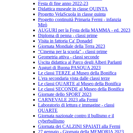
Festa di fine anno 2022-23
Didattica museale in classe QUINTA
Progetto VelaScuola in classe quinta
Progetto continuità Primaria Fermi - infanzia
Mirò
AUGURI per la Festa della MAMMA - ed. 2023
Diploma di penna - classi prime
Visita in fattoria Ca' Donadel
Giornata Mondiale della Terra 2023
"Cinema per la scuola" - classi prime
Geometria attiva - classi seconde
Uscita didattica al Parco degli Alberi Parlanti
Auguri di Buona PASQUA 2023
Le classi TERZE al Museo della Bonifica
L'era secondaria vista dalle classi terze
Le classi QUARTE al Museo della Bonifica
Le classi SECONDE al Museo della Bonifica
Giornate dello SPORT 2023
CARNEVALE 2023 alla Fermi
Laboratorio di lettura e immagine - classi
QUARTE
Giornata nazionale contro il bullismo e il
cyberbullismo
Giornata dei CALZINI SPAIATI alla Fermi
27 gennaio - Giornata della MEMORIA 2023