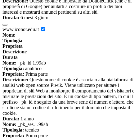
Descrizione:
Questo cookie è impostato da DoubleClick (che è di
proprietà di Google) per aiutarti a costruire un profilo dei tuoi
interessi e mostrarti annunci pertinenti su altri siti.
Durata:
6 mesi 3 giorni
www.iconor.edu.it
Nome
Tipologia
Proprieta
Descrizione
Durata
Nome:
_pk_id.1.99ab
Tipologia:
analitico
Proprieta:
Prima parte
Descrizione:
Questo nome di cookie è associato alla piattaforma di
analisi web open source Piwik. Viene utilizzato per aiutare i
proprietari di siti Web a monitorare il comportamento dei visitatori e
misurare le prestazioni del sito. È un cookie di tipo pattern, in cui il
prefisso _pk_id è seguito da una breve serie di numeri e lettere, che
si ritiene sia un codice di riferimento per il dominio che imposta il
cookie.
Durata:
1 anno
Nome:
_pk_ses.1.99ab
Tipologia:
tecnico
Proprieta:
Prima parte