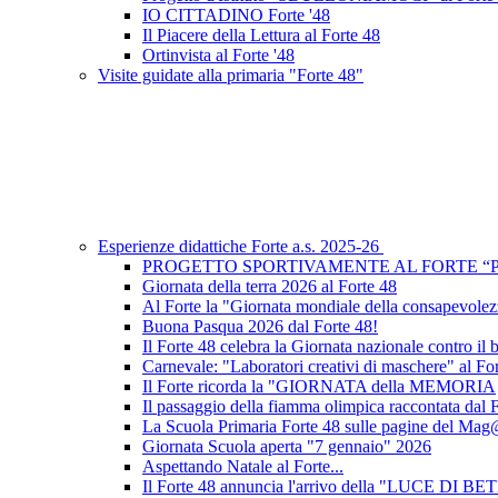
IO CITTADINO Forte '48
Il Piacere della Lettura al Forte 48
Ortinvista al Forte '48
Visite guidate alla primaria "Forte 48"
Esperienze didattiche Forte a.s. 2025-26
PROGETTO SPORTIVAMENTE AL FORTE “
Giornata della terra 2026 al Forte 48
Al Forte la "Giornata mondiale della consapevole
Buona Pasqua 2026 dal Forte 48!
Il Forte 48 celebra la Giornata nazionale contro il
Carnevale: "Laboratori creativi di maschere" al Fo
Il Forte ricorda la "GIORNATA della MEMORIA
Il passaggio della fiamma olimpica raccontata dal 
La Scuola Primaria Forte 48 sulle pagine del
Giornata Scuola aperta "7 gennaio" 2026
Aspettando Natale al Forte...
Il Forte 48 annuncia l'arrivo della "LUCE DI 