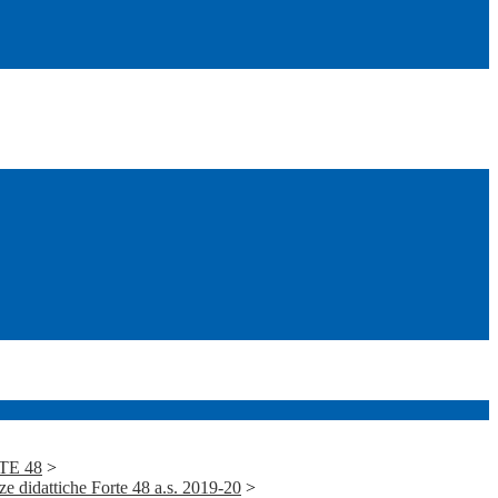
RTE 48
>
didattiche Forte 48 a.s. 2019-20
>