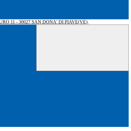
RO 11 - 30027 SAN DONA' DI PIAVE(VE)