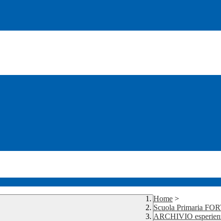
Home
>
Scuola Primaria FO
ARCHIVIO esperienze 