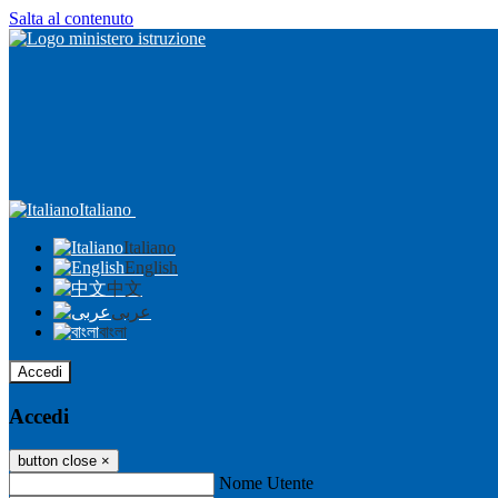
Salta al contenuto
Italiano
Italiano
English
中文
عربى
বাংলা
Accedi
Accedi
button close
×
Nome Utente