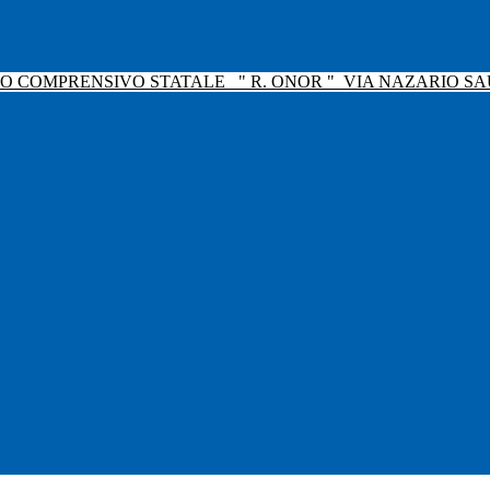
TO COMPRENSIVO STATALE
" R. ONOR "
VIA NAZARIO SAU