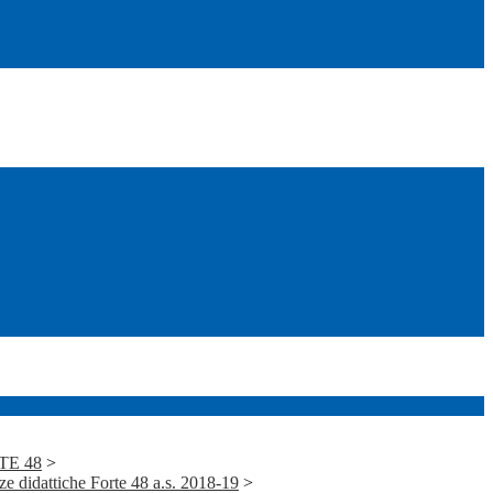
RTE 48
>
didattiche Forte 48 a.s. 2018-19
>