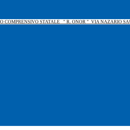
TO COMPRENSIVO STATALE
" R. ONOR "
VIA NAZARIO SAU