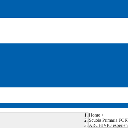
Home
>
Scuola Primaria FO
ARCHIVIO esperienze 