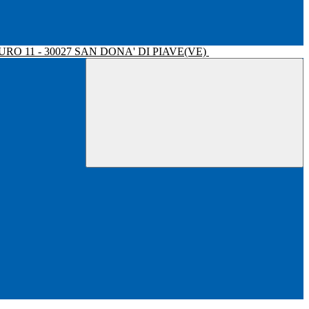
RO 11 - 30027 SAN DONA' DI PIAVE(VE)