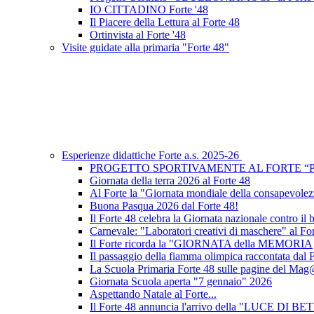
IO CITTADINO Forte '48
Il Piacere della Lettura al Forte 48
Ortinvista al Forte '48
Visite guidate alla primaria "Forte 48"
Esperienze didattiche Forte a.s. 2025-26
PROGETTO SPORTIVAMENTE AL FORTE “
Giornata della terra 2026 al Forte 48
Al Forte la "Giornata mondiale della consapevole
Buona Pasqua 2026 dal Forte 48!
Il Forte 48 celebra la Giornata nazionale contro il
Carnevale: "Laboratori creativi di maschere" al Fo
Il Forte ricorda la "GIORNATA della MEMORIA
Il passaggio della fiamma olimpica raccontata dal 
La Scuola Primaria Forte 48 sulle pagine del
Giornata Scuola aperta "7 gennaio" 2026
Aspettando Natale al Forte...
Il Forte 48 annuncia l'arrivo della "LUCE DI 