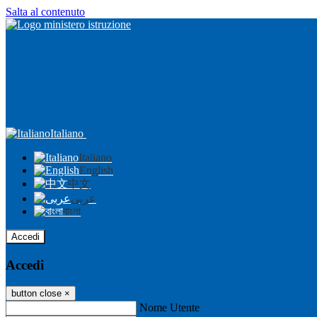
Salta al contenuto
Italiano
Italiano
English
中文
عربى
বাংলা
Accedi
Accedi
button close
×
Nome Utente