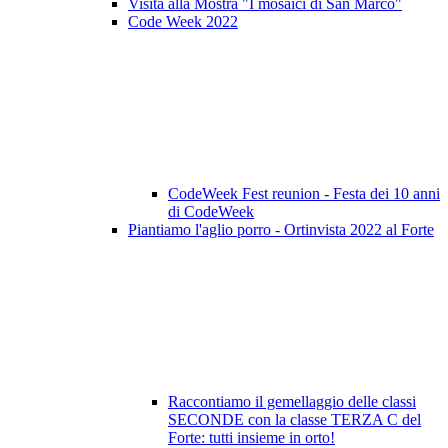
Visita alla Mostra "I mosaici di San Marco"
Code Week 2022
CodeWeek Fest reunion - Festa dei 10 anni
di CodeWeek
Piantiamo l'aglio porro - Ortinvista 2022 al Forte
Raccontiamo il gemellaggio delle classi
SECONDE con la classe TERZA C del
Forte: tutti insieme in orto!