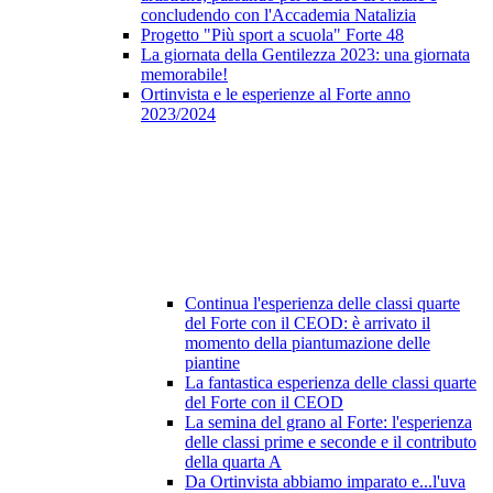
concludendo con l'Accademia Natalizia
Progetto "Più sport a scuola" Forte 48
La giornata della Gentilezza 2023: una giornata
memorabile!
Ortinvista e le esperienze al Forte anno
2023/2024
Continua l'esperienza delle classi quarte
del Forte con il CEOD: è arrivato il
momento della piantumazione delle
piantine
La fantastica esperienza delle classi quarte
del Forte con il CEOD
La semina del grano al Forte: l'esperienza
delle classi prime e seconde e il contributo
della quarta A
Da Ortinvista abbiamo imparato e...l'uva