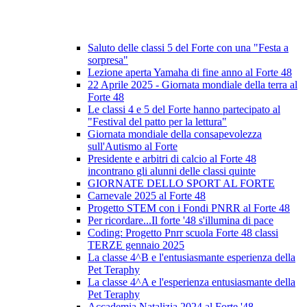
Saluto delle classi 5 del Forte con una "Festa a
sorpresa"
Lezione aperta Yamaha di fine anno al Forte 48
22 Aprile 2025 - Giornata mondiale della terra al
Forte 48
Le classi 4 e 5 del Forte hanno partecipato al
"Festival del patto per la lettura"
Giornata mondiale della consapevolezza
sull'Autismo al Forte
Presidente e arbitri di calcio al Forte 48
incontrano gli alunni delle classi quinte
GIORNATE DELLO SPORT AL FORTE
Carnevale 2025 al Forte 48
Progetto STEM con i Fondi PNRR al Forte 48
Per ricordare...Il forte '48 s'illumina di pace
Coding: Progetto Pnrr scuola Forte 48 classi
TERZE gennaio 2025
La classe 4^B e l'entusiasmante esperienza della
Pet Teraphy
La classe 4^A e l'esperienza entusiasmante della
Pet Teraphy
Accademia Natalizia 2024 al Forte '48