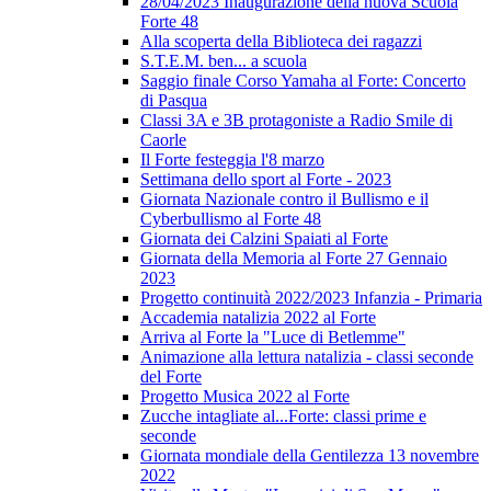
28/04/2023 Inaugurazione della nuova Scuola
Forte 48
Alla scoperta della Biblioteca dei ragazzi
S.T.E.M. ben... a scuola
Saggio finale Corso Yamaha al Forte: Concerto
di Pasqua
Classi 3A e 3B protagoniste a Radio Smile di
Caorle
Il Forte festeggia l'8 marzo
Settimana dello sport al Forte - 2023
Giornata Nazionale contro il Bullismo e il
Cyberbullismo al Forte 48
Giornata dei Calzini Spaiati al Forte
Giornata della Memoria al Forte 27 Gennaio
2023
Progetto continuità 2022/2023 Infanzia - Primaria
Accademia natalizia 2022 al Forte
Arriva al Forte la "Luce di Betlemme"
Animazione alla lettura natalizia - classi seconde
del Forte
Progetto Musica 2022 al Forte
Zucche intagliate al...Forte: classi prime e
seconde
Giornata mondiale della Gentilezza 13 novembre
2022