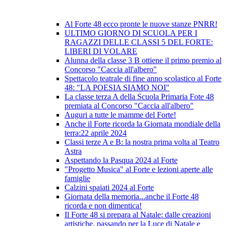
Al Forte 48 ecco pronte le nuove stanze PNRR!
ULTIMO GIORNO DI SCUOLA PER I
RAGAZZI DELLE CLASSI 5 DEL FORTE:
LIBERI DI VOLARE
Alunna della classe 3 B ottiene il primo premio al
Concorso "Caccia all'albero"
Spettacolo teatrale di fine anno scolastico al Forte
48: "LA POESIA SIAMO NOI"
La classe terza A della Scuola Primaria Fote 48
premiata al Concorso "Caccia all'albero"
Auguri a tutte le mamme del Forte!
Anche il Forte ricorda la Giornata mondiale della
terra:22 aprile 2024
Classi terze A e B: la nostra prima volta al Teatro
Astra
Aspettando la Pasqua 2024 al Forte
"Progetto Musica" al Forte e lezioni aperte alle
famiglie
Calzini spaiati 2024 al Forte
Giornata della memoria...anche il Forte 48
ricorda e non dimentica!
Il Forte 48 si prepara al Natale: dalle creazioni
artistiche, passando per la Luce di Natale e