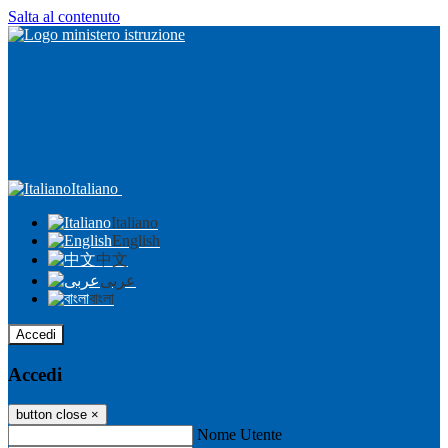
Salta al contenuto
Italiano
Italiano
English
中文
عربى
বাংলা
Accedi
Accedi
button close
×
Nome Utente