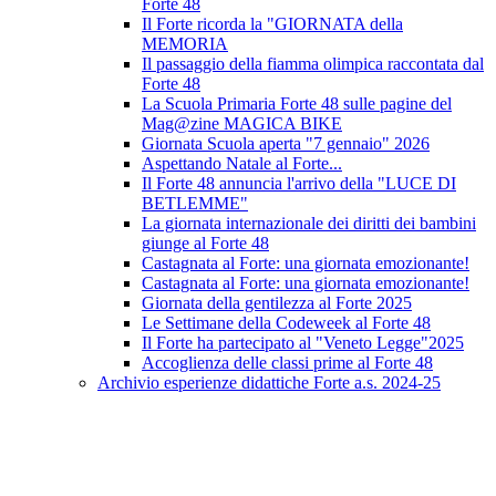
Forte 48
Il Forte ricorda la "GIORNATA della
MEMORIA
Il passaggio della fiamma olimpica raccontata dal
Forte 48
La Scuola Primaria Forte 48 sulle pagine del
Mag@zine MAGICA BIKE
Giornata Scuola aperta "7 gennaio" 2026
Aspettando Natale al Forte...
Il Forte 48 annuncia l'arrivo della "LUCE DI
BETLEMME"
La giornata internazionale dei diritti dei bambini
giunge al Forte 48
Castagnata al Forte: una giornata emozionante!
Castagnata al Forte: una giornata emozionante!
Giornata della gentilezza al Forte 2025
Le Settimane della Codeweek al Forte 48
Il Forte ha partecipato al "Veneto Legge"2025
Accoglienza delle classi prime al Forte 48
Archivio esperienze didattiche Forte a.s. 2024-25