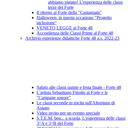
abbiamo pigiato! L'esperienza delle classi
terze del Forte
Il ritorno al Forte della "Castagnata"
Halloween: in questa occasione "Progetto
inclusione"
VENETO LEGGE al Forte 48
Accoglienza delle Classi Prime al Forte 48
Archivio esperienze didattiche Forte 48 a.s. 2022-23
Saluto alle classi quinte e festa finale - Forte 48
L'artista Sebastiano Finotto al Forte e le
"Campane sonore"
Le classi seconde in uscita sull'Altopiano di
Asiago
Video invito per un evento speciale
S.T.E.M. ben... a scuola, L'esperienza delle classi
3^A e 3^B del Forte