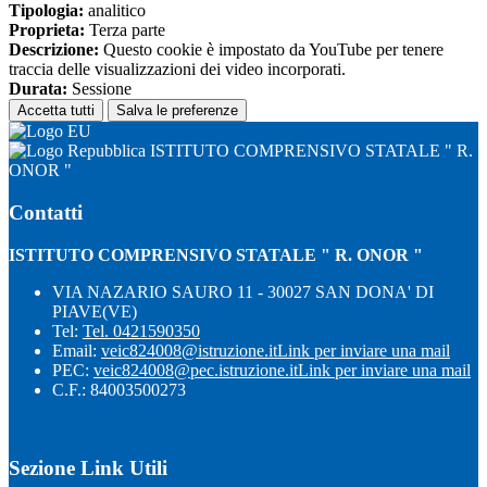
Tipologia:
analitico
Proprieta:
Terza parte
Descrizione:
Questo cookie è impostato da YouTube per tenere
traccia delle visualizzazioni dei video incorporati.
Durata:
Sessione
Accetta tutti
Salva le preferenze
ISTITUTO COMPRENSIVO STATALE " R.
ONOR "
Contatti
ISTITUTO COMPRENSIVO STATALE " R. ONOR "
VIA NAZARIO SAURO 11 - 30027 SAN DONA' DI
PIAVE(VE)
Tel:
Tel. 0421590350
Email:
veic824008@istruzione.it
Link per inviare una mail
PEC:
veic824008@pec.istruzione.it
Link per inviare una mail
C.F.: 84003500273
Sezione Link Utili