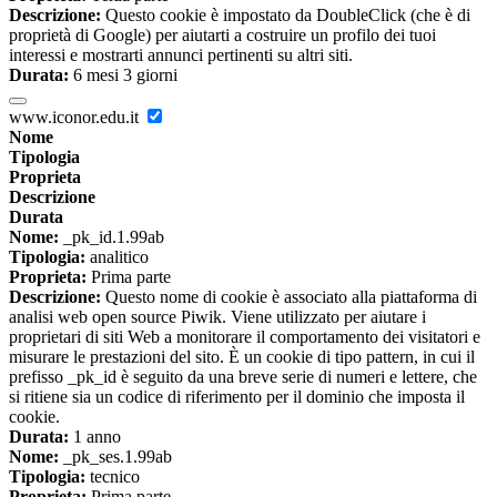
Descrizione:
Questo cookie è impostato da DoubleClick (che è di
proprietà di Google) per aiutarti a costruire un profilo dei tuoi
interessi e mostrarti annunci pertinenti su altri siti.
Durata:
6 mesi 3 giorni
www.iconor.edu.it
Nome
Tipologia
Proprieta
Descrizione
Durata
Nome:
_pk_id.1.99ab
Tipologia:
analitico
Proprieta:
Prima parte
Descrizione:
Questo nome di cookie è associato alla piattaforma di
analisi web open source Piwik. Viene utilizzato per aiutare i
proprietari di siti Web a monitorare il comportamento dei visitatori e
misurare le prestazioni del sito. È un cookie di tipo pattern, in cui il
prefisso _pk_id è seguito da una breve serie di numeri e lettere, che
si ritiene sia un codice di riferimento per il dominio che imposta il
cookie.
Durata:
1 anno
Nome:
_pk_ses.1.99ab
Tipologia:
tecnico
Proprieta:
Prima parte