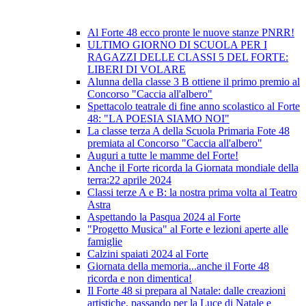
Al Forte 48 ecco pronte le nuove stanze PNRR!
ULTIMO GIORNO DI SCUOLA PER I
RAGAZZI DELLE CLASSI 5 DEL FORTE:
LIBERI DI VOLARE
Alunna della classe 3 B ottiene il primo premio al
Concorso "Caccia all'albero"
Spettacolo teatrale di fine anno scolastico al Forte
48: "LA POESIA SIAMO NOI"
La classe terza A della Scuola Primaria Fote 48
premiata al Concorso "Caccia all'albero"
Auguri a tutte le mamme del Forte!
Anche il Forte ricorda la Giornata mondiale della
terra:22 aprile 2024
Classi terze A e B: la nostra prima volta al Teatro
Astra
Aspettando la Pasqua 2024 al Forte
"Progetto Musica" al Forte e lezioni aperte alle
famiglie
Calzini spaiati 2024 al Forte
Giornata della memoria...anche il Forte 48
ricorda e non dimentica!
Il Forte 48 si prepara al Natale: dalle creazioni
artistiche, passando per la Luce di Natale e