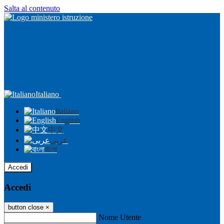
Salta al contenuto
Italiano
Italiano
English
中文
عربى
বাংলা
Accedi
Accedi
button close
×
Nome Utente