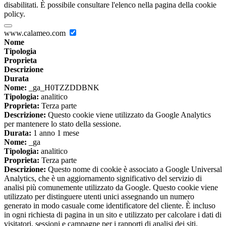
disabilitati. È possibile consultare l'elenco nella pagina della cookie
policy.
www.calameo.com
Nome
Tipologia
Proprieta
Descrizione
Durata
Nome:
_ga_H0TZZDDBNK
Tipologia:
analitico
Proprieta:
Terza parte
Descrizione:
Questo cookie viene utilizzato da Google Analytics
per mantenere lo stato della sessione.
Durata:
1 anno 1 mese
Nome:
_ga
Tipologia:
analitico
Proprieta:
Terza parte
Descrizione:
Questo nome di cookie è associato a Google Universal
Analytics, che è un aggiornamento significativo del servizio di
analisi più comunemente utilizzato da Google. Questo cookie viene
utilizzato per distinguere utenti unici assegnando un numero
generato in modo casuale come identificatore del cliente. È incluso
in ogni richiesta di pagina in un sito e utilizzato per calcolare i dati di
visitatori, sessioni e campagne per i rapporti di analisi dei siti.