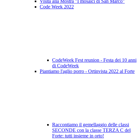
Visita alla Mostra "I mosaici di San Marco"
Code Week 2022
CodeWeek Fest reunion - Festa dei 10 anni
di CodeWeek
Piantiamo l'aglio porro - Ortinvista 2022 al Forte
Raccontiamo il gemellaggio delle classi
SECONDE con la classe TERZA C del
Forte: tutti insieme in orto!