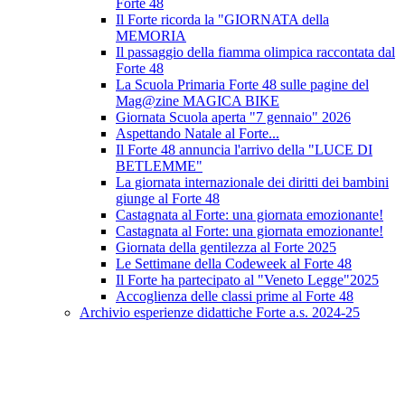
Forte 48
Il Forte ricorda la "GIORNATA della
MEMORIA
Il passaggio della fiamma olimpica raccontata dal
Forte 48
La Scuola Primaria Forte 48 sulle pagine del
Mag@zine MAGICA BIKE
Giornata Scuola aperta "7 gennaio" 2026
Aspettando Natale al Forte...
Il Forte 48 annuncia l'arrivo della "LUCE DI
BETLEMME"
La giornata internazionale dei diritti dei bambini
giunge al Forte 48
Castagnata al Forte: una giornata emozionante!
Castagnata al Forte: una giornata emozionante!
Giornata della gentilezza al Forte 2025
Le Settimane della Codeweek al Forte 48
Il Forte ha partecipato al "Veneto Legge"2025
Accoglienza delle classi prime al Forte 48
Archivio esperienze didattiche Forte a.s. 2024-25