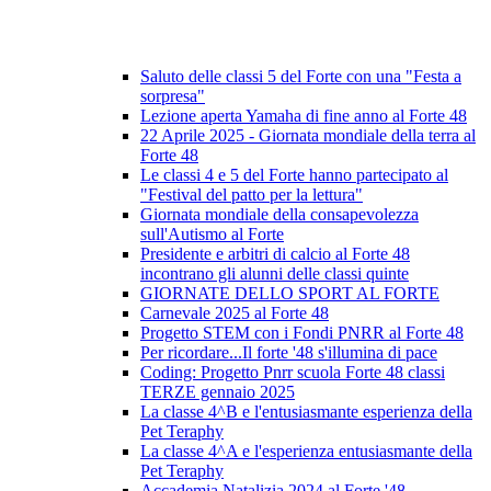
Saluto delle classi 5 del Forte con una "Festa a
sorpresa"
Lezione aperta Yamaha di fine anno al Forte 48
22 Aprile 2025 - Giornata mondiale della terra al
Forte 48
Le classi 4 e 5 del Forte hanno partecipato al
"Festival del patto per la lettura"
Giornata mondiale della consapevolezza
sull'Autismo al Forte
Presidente e arbitri di calcio al Forte 48
incontrano gli alunni delle classi quinte
GIORNATE DELLO SPORT AL FORTE
Carnevale 2025 al Forte 48
Progetto STEM con i Fondi PNRR al Forte 48
Per ricordare...Il forte '48 s'illumina di pace
Coding: Progetto Pnrr scuola Forte 48 classi
TERZE gennaio 2025
La classe 4^B e l'entusiasmante esperienza della
Pet Teraphy
La classe 4^A e l'esperienza entusiasmante della
Pet Teraphy
Accademia Natalizia 2024 al Forte '48