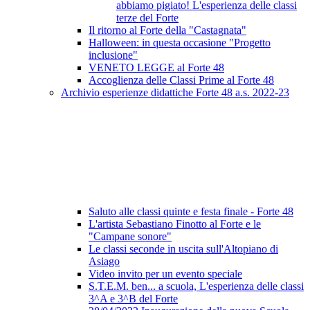
abbiamo pigiato! L'esperienza delle classi
terze del Forte
Il ritorno al Forte della "Castagnata"
Halloween: in questa occasione "Progetto
inclusione"
VENETO LEGGE al Forte 48
Accoglienza delle Classi Prime al Forte 48
Archivio esperienze didattiche Forte 48 a.s. 2022-23
Saluto alle classi quinte e festa finale - Forte 48
L'artista Sebastiano Finotto al Forte e le
"Campane sonore"
Le classi seconde in uscita sull'Altopiano di
Asiago
Video invito per un evento speciale
S.T.E.M. ben... a scuola, L'esperienza delle classi
3^A e 3^B del Forte