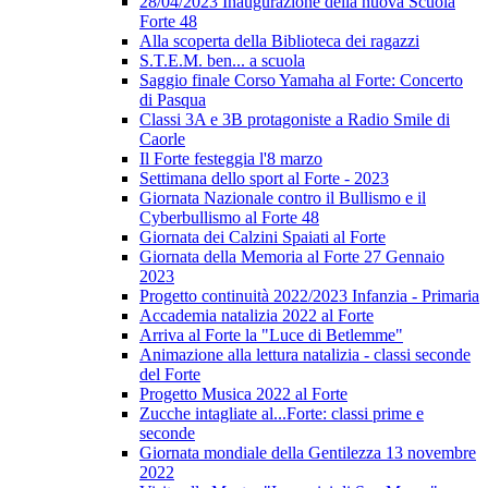
28/04/2023 Inaugurazione della nuova Scuola
Forte 48
Alla scoperta della Biblioteca dei ragazzi
S.T.E.M. ben... a scuola
Saggio finale Corso Yamaha al Forte: Concerto
di Pasqua
Classi 3A e 3B protagoniste a Radio Smile di
Caorle
Il Forte festeggia l'8 marzo
Settimana dello sport al Forte - 2023
Giornata Nazionale contro il Bullismo e il
Cyberbullismo al Forte 48
Giornata dei Calzini Spaiati al Forte
Giornata della Memoria al Forte 27 Gennaio
2023
Progetto continuità 2022/2023 Infanzia - Primaria
Accademia natalizia 2022 al Forte
Arriva al Forte la "Luce di Betlemme"
Animazione alla lettura natalizia - classi seconde
del Forte
Progetto Musica 2022 al Forte
Zucche intagliate al...Forte: classi prime e
seconde
Giornata mondiale della Gentilezza 13 novembre
2022