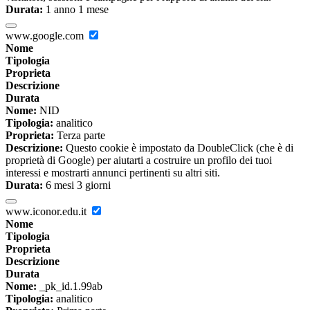
Durata:
1 anno 1 mese
www.google.com
Nome
Tipologia
Proprieta
Descrizione
Durata
Nome:
NID
Tipologia:
analitico
Proprieta:
Terza parte
Descrizione:
Questo cookie è impostato da DoubleClick (che è di
proprietà di Google) per aiutarti a costruire un profilo dei tuoi
interessi e mostrarti annunci pertinenti su altri siti.
Durata:
6 mesi 3 giorni
www.iconor.edu.it
Nome
Tipologia
Proprieta
Descrizione
Durata
Nome:
_pk_id.1.99ab
Tipologia:
analitico