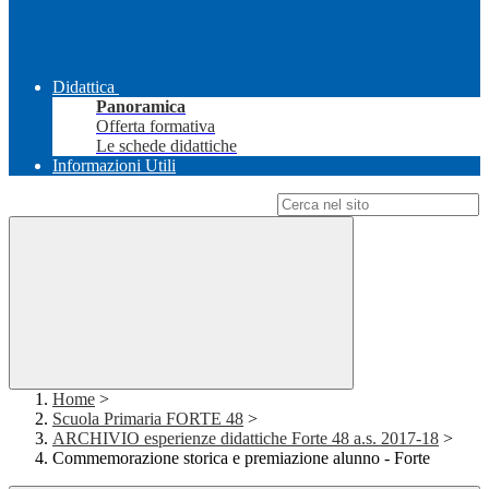
Didattica
Panoramica
Offerta formativa
Le schede didattiche
Informazioni Utili
Campo di ricerca per le pagine del sito
Home
>
Scuola Primaria FORTE 48
>
ARCHIVIO esperienze didattiche Forte 48 a.s. 2017-18
>
Commemorazione storica e premiazione alunno - Forte