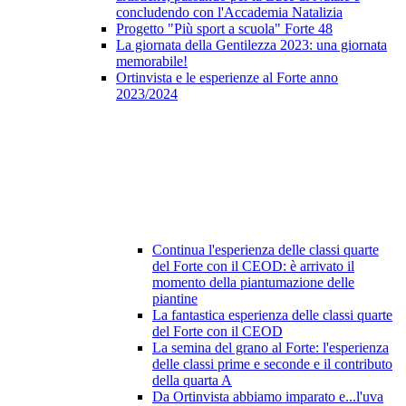
concludendo con l'Accademia Natalizia
Progetto "Più sport a scuola" Forte 48
La giornata della Gentilezza 2023: una giornata
memorabile!
Ortinvista e le esperienze al Forte anno
2023/2024
Continua l'esperienza delle classi quarte
del Forte con il CEOD: è arrivato il
momento della piantumazione delle
piantine
La fantastica esperienza delle classi quarte
del Forte con il CEOD
La semina del grano al Forte: l'esperienza
delle classi prime e seconde e il contributo
della quarta A
Da Ortinvista abbiamo imparato e...l'uva