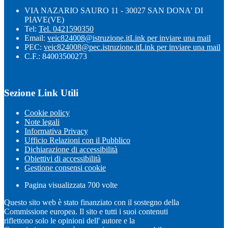
VIA NAZARIO SAURO 11 - 30027 SAN DONA' DI
PIAVE(VE)
Tel:
Tel. 0421590350
Email:
veic824008@istruzione.it
Link per inviare una mail
PEC:
veic824008@pec.istruzione.it
Link per inviare una mail
C.F.: 84003500273
Sezione Link Utili
Cookie policy
Note legali
Informativa Privacy
Ufficio Relazioni con il Pubblico
Dichiarazione di accessibilità
Obiettivi di accessibilità
Gestione consensi cookie
Pagina visualizzata
700
volte
Questo sito web è stato finanziato con il sostegno della
Commissione europea. Il sito e tutti i suoi contenuti
riflettono solo le opinioni dell' autore e la